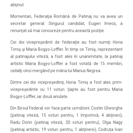
abţinut.
Momentan, Federaţia Română de Patinaj nu va avea un
secretar general. Singurul candidat, Eugen Imecs, a
renunţat să mai concureze pentru această poziţie.
Cei doi vicepreşedinti de federaţie au fost numiţi Horia
Timiş şi Maria Bogyo-Loffler. În timp ce Timiş, reprezentant
al patinajului viteză, a fost ales în unanimitate, la patinaj
artistic Maria Bogyo-Loffler a fost votată de 15 membri,
ceilalţi cinci mergând pe mâna lui Marius Negrea.
Dintre cei doi vicepreşedinţi, Horia Timiş a fost ales prim-
vicepreşedinte cu 11 voturi. Şapte au fost pentru Maria
Bogyo-Loffler, iar două anulate.
Din Biroul Federal vor face parte următorii: Costin Gheorghe
(patinaj viteză, 15 voturi pentru, 1 împotrivă, 4 abţineri),
Radu Dorin (patinaj viteză, 20 voturi pentru), Olga Nagy
(patinaj artistic, 19 voturi pentru, 1 abţinere), Codruţa Ivan