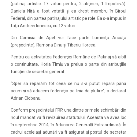
(patinaj artistic, 17 voturi pentru, 2 abţineri, 1 împotrivă).
Daniela Niţă a fost votată şi ea drept membru în Biroul
Federal, din partea patinajului artistic pe role. Ea s-a impus în
faţa Andreei Ionescu, cu 12 voturi.
Din Comisia de Apel vor face parte Luminiţa Ancuţa
(preşedinte), Ramona Dinu şi Tiberiu Horcea.
Pentru ca activitatea Federaţiei Române de Patinaj să aibă
o continuitate, Horia Timiş va prelua o parte din atribuţiile
funcţiei de secretar general.
“Sper să reparăm tot ceea ce nu s-a putut repara până
acum şi să aducem federaţia pe linia de plutire”, a declarat
Adrian Ciobanu.
Conform preşedintelui FRP, una dintre primele schimbări din
noul mandat va fi revizuirea statutului. Aceasta va avea loc
în septembrie 2014, în Adunarea Generală Extraordinară. În
cadrul aceleiaşi adunări va fi asigurat şi postul de secretar