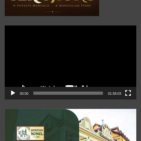
Player
video
00:00
01:58:03