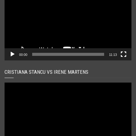
00:00
11:13
CRISTIANA STANCU VS IRENE MARTENS
Player
video