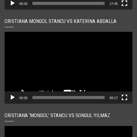
00:00
17:45
CRISTIANA MONGOL STANCU VS KATERINA ABDALLA
Player
video
00:00
08:17
CRISTIANA ‘MONGOL’ STANCU VS SONGUL YILMAZ
Player
video