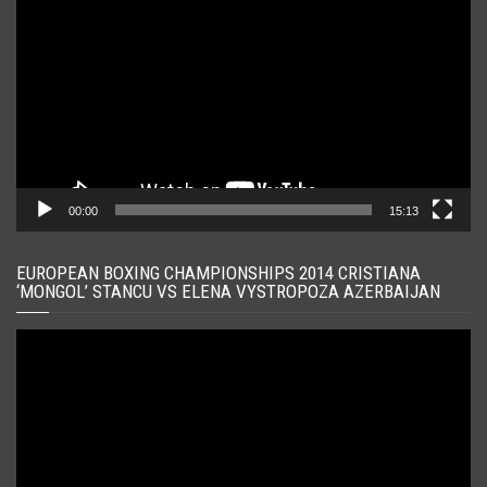
video
00:00
15:13
EUROPEAN BOXING CHAMPIONSHIPS 2014 CRISTIANA
‘MONGOL’ STANCU VS ELENA VYSTROPOZA AZERBAIJAN
Player
video