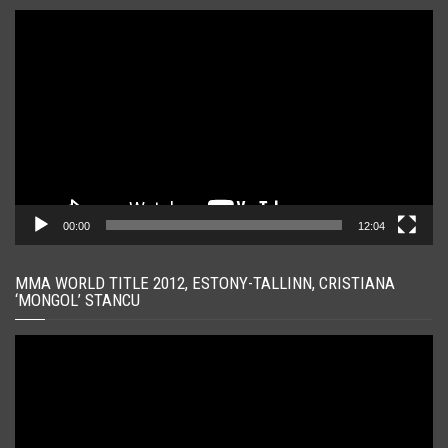
Player
video
00:00
12:04
MMA WORLD TITLE 2012, ESTONY-TALLINN, CRISTIANA
‘MONGOL’ STANCU
Player
video