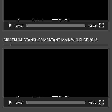
00:00
16:23
CRISTIANA STANCU COMBATANT MMA WIN RUSE 2012
Player
video
00:00
06:30