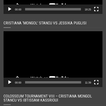
00:00
18:25
CRISTIANA ‘MONGOL’ STANCU VS JESSIKA PUGLISI
Player
video
00:00
11:39
COLOSSEUM TOURNAMENT VIII – CRISTIANA MONGOL
STANCU VS IBTISSAM KASSRIOUI