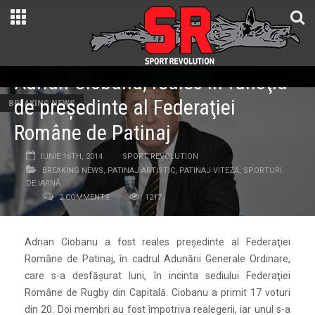
Adrian Ciobanu, reales în funcţia
de preşedinte al Federaţiei
BREAKING NEWS
Române de Patinaj
IUNIE 16TH, 2014
SPORT REVOLUTION
BREAKING NEWS
,
PATINAJ ARTISTIC
,
PATINAJ VITEZĂ
,
SPORTURI
DE IARNĂ
2 COMMENTS
1217
Adrian Ciobanu a fost reales preşedinte al Federaţiei
Române de Patinaj, în cadrul Adunării Generale Ordinare,
care s-a desfăşurat luni, în incinta sediului Federaţiei
Române de Rugby din Capitală. Ciobanu a primit 17 voturi
din 20. Doi membri au fost împotriva realegerii, iar unul s-a