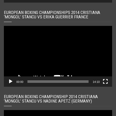
EUROPEAN BOXING CHAMPIONSHIPS 2014 CRISTIANA
‘MONGOL’ STANCU VS ERIKA GUERRIER FRANCE
Player
video
00:00
14:10
EUROPEAN BOXING CHAMPIONSHIP 2014 CRISTIANA
‘MONGOL’ STANCU VS NADINE APETZ (GERMANY)
Player