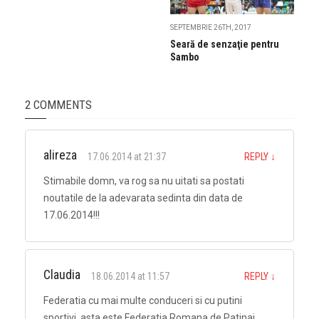
SEPTEMBRIE 26TH, 2017
Seară de senzaţie pentru
Sambo
2 COMMENTS
alireza
17.06.2014 at 21:37
REPLY
↓
Stimabile domn, va rog sa nu uitati sa postati
noutatile de la adevarata sedinta din data de
17.06.2014!!!
Claudia
18.06.2014 at 11:57
REPLY
↓
Federatia cu mai multe conduceri si cu putini
sportivi, asta este Federatia Romana de Patinaj.