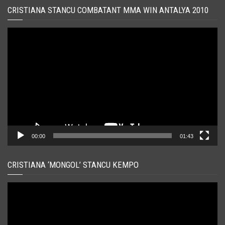
CRISTIANA STANCU COMBATANT MMA WIN ANTALYA 2010
Player
video
00:00
01:43
CRISTIANA ‘MONGOL’ STANCU KEMPO
Player
video