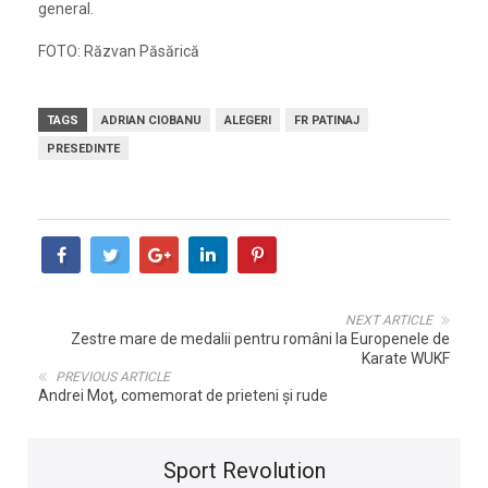
general.
FOTO: Răzvan Păsărică
TAGS
ADRIAN CIOBANU
ALEGERI
FR PATINAJ
PRESEDINTE
NEXT ARTICLE
Zestre mare de medalii pentru români la Europenele de
Karate WUKF
PREVIOUS ARTICLE
Andrei Moţ, comemorat de prieteni şi rude
Sport Revolution