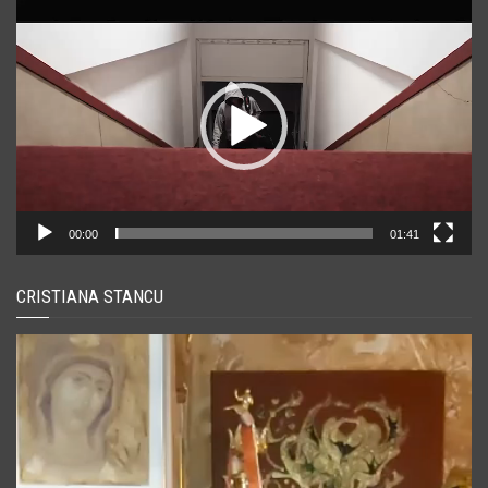
Player
video
00:00
01:41
CRISTIANA STANCU
Player
video