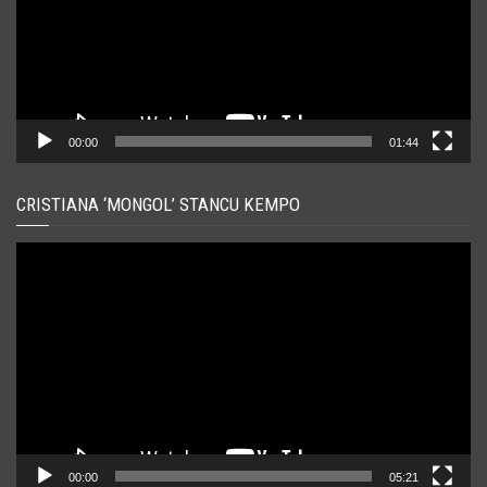
00:00
01:44
CRISTIANA ‘MONGOL’ STANCU KEMPO
Player
video
00:00
05:21