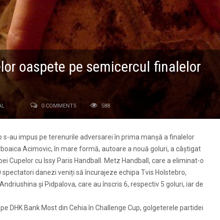
elor oaspete pe semicercul finalelor
AL
0 COMMENTS
588
op s-au impus pe terenurile adversarei în prima manșă a finalelor
boaica Acimovic, în mare formă, autoare a nouă goluri, a câștigat
pei Cupelor cu Issy Paris Handball. Metz Handball, care a eliminat-o
 spectatori danezi veniți să încurajeze echipa Tvis Holstebro,
driushina și Pidpalova, care au înscris 6, respectiv 5 goluri, iar de
pe DHK Bank Most din Cehia în Challenge Cup, golgeterele partidei