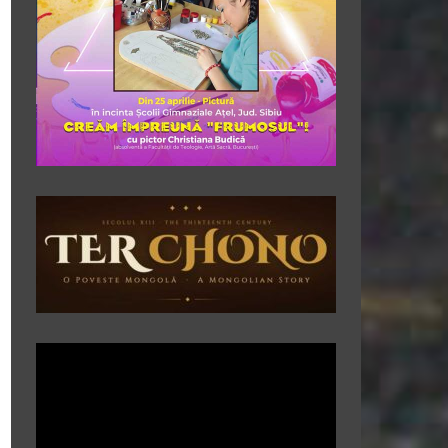
Player
video