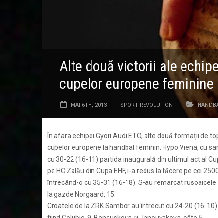
Alte două victorii ale echip
cupelor europene feminine
MAI 6TH, 2013
SPORT REVOLUTION
HANDB
În afara echipei Gyori Audi ETO, alte două formații de t
cupelor europene la handbal feminin. Hypo Viena, cu sâr
cu 30-22 (16-11) partida inaugurală din ultimul act al Cu
pe HC Zalău din Cupa EHF, i-a redus la tăcere pe cei 2500
întrecând-o cu 35-31 (16-18). S-au remarcat rusoaicele An
la gazde Norgaard, 15.
Croatele de la ZRK Sambor au întrecut cu 24-20 (16-10) 
fiind Golubic, 9, Benouskova și Janouvskova, câte 5.