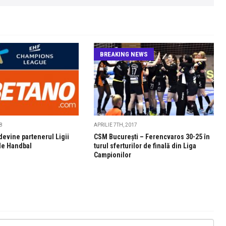
BREAKING NEWS
8
APRILIE 7TH, 2017
evine partenerul Ligii
CSM Bucureşti – Ferencvaros 30-25 în
de Handbal
turul sferturilor de finală din Liga
Campionilor