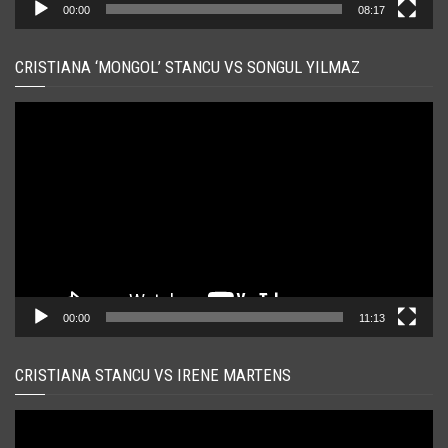
00:00
08:17
CRISTIANA ‘MONGOL’ STANCU VS SONGUL YILMAZ
Player
video
00:00
11:13
CRISTIANA STANCU VS IRENE MARTENS
Player
video