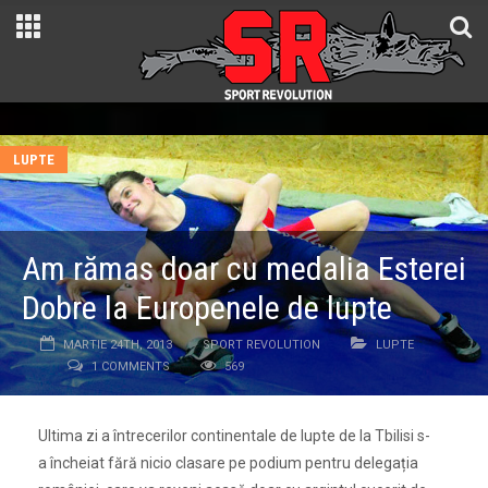
LUPTE
Am rămas doar cu medalia Esterei
Dobre la Europenele de lupte
MARTIE 24TH, 2013
SPORT REVOLUTION
LUPTE
1 COMMENTS
569
Ultima zi a întrecerilor continentale de lupte de la Tbilisi s-
a încheiat fără nicio clasare pe podium pentru delegația