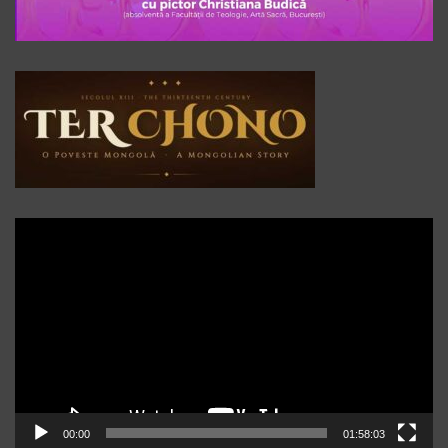
Player
video
00:00
01:58:03