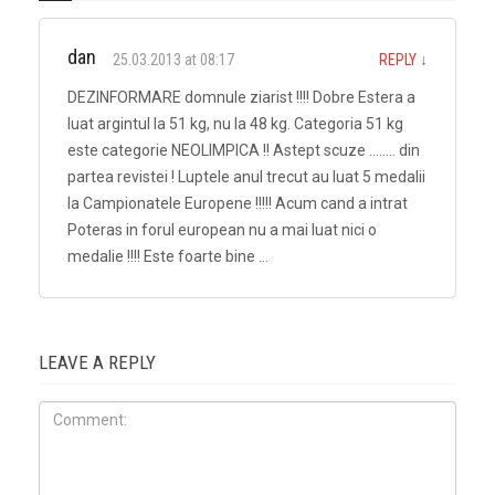
dan
25.03.2013 at 08:17
REPLY
↓
DEZINFORMARE domnule ziarist !!!! Dobre Estera a
luat argintul la 51 kg, nu la 48 kg. Categoria 51 kg
este categorie NEOLIMPICA !! Astept scuze …….. din
partea revistei ! Luptele anul trecut au luat 5 medalii
la Campionatele Europene !!!!! Acum cand a intrat
Poteras in forul european nu a mai luat nici o
medalie !!!! Este foarte bine …
LEAVE A REPLY