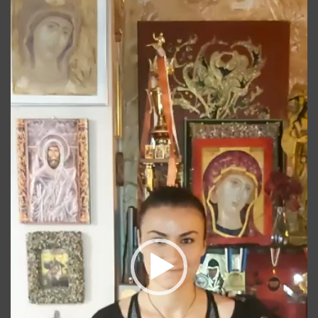
Player
video