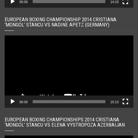
00:00
14:10
EUROPEAN BOXING CHAMPIONSHIP 2014 CRISTIANA
‘MONGOL’ STANCU VS NADINE APETZ (GERMANY)
Player
video
00:00
15:13
EUROPEAN BOXING CHAMPIONSHIPS 2014 CRISTIANA
‘MONGOL’ STANCU VS ELENA VYSTROPOZA AZERBAIJAN