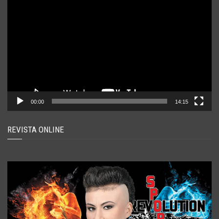
Player
video
00:00
14:15
REVISTA ONLINE