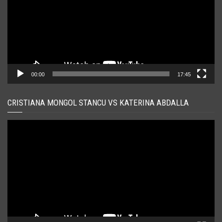
00:00
17:45
CRISTIANA MONGOL STANCU VS KATERINA ABDALLA
Player
video