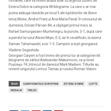
româniei, care va reveni acasă doar cu argintul cucerit de
Estera Dobre la categoria 48 kilograme. La care s-ar mai
putea adăuga clasările pe locul 5 ale luptătorilor de libere
Ionuț Moise, Andrei Franț și Ana Maria Pavăl. În concursul de
duminică, Dorian Pârvan-84, a câștigat primul meci, la
Rafael Samurgasaev-Muntenegru, la puncte, 3-1, după care
a pierdut la rusul Alexei Mișin, 0-2, iar în recalificări, la azerul
Saman Tahamasebi, scor 1-5. Campion a ieșit georgianul
Vladimir Gegeshide.
Georgian Carpen a fost învins din primul tur al categoriei 66
kilograme de sârbul Aleksander Maksimovic, ca și Ionel
Pușcașu-74, întrecut de danezul Mark Madsen. Titlurile au
revenit ungurului Lorincz Tamas și rusului Roman Vlasov.
TAGS
CAMPIONATELE EUROPENE
ESTERA DOBRE
LUPTE
MEDALIE
TBILISI