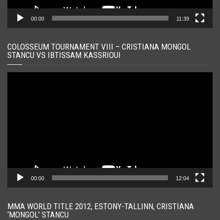
00:00
11:39
COLOSSEUM TOURNAMENT VIII – CRISTIANA MONGOL
STANCU VS IBTISSAM KASSRIOUI
Player
video
00:00
12:04
MMA WORLD TITLE 2012, ESTONY-TALLINN, CRISTIANA
‘MONGOL’ STANCU