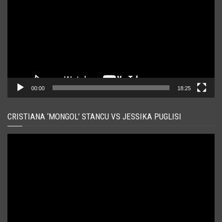
00:00
18:25
CRISTIANA ‘MONGOL’ STANCU VS JESSIKA PUGLISI
Player
video