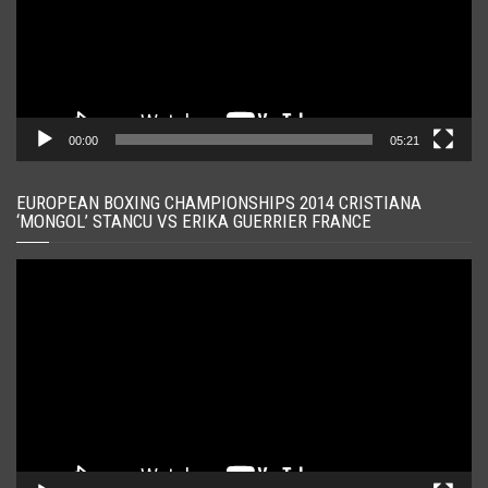
00:00
05:21
EUROPEAN BOXING CHAMPIONSHIPS 2014 CRISTIANA
‘MONGOL’ STANCU VS ERIKA GUERRIER FRANCE
Player
video