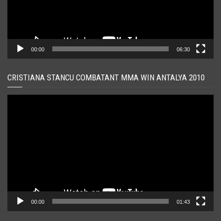
00:00
06:30
CRISTIANA STANCU COMBATANT MMA WIN ANTALYA 2010
Player
video
00:00
01:43