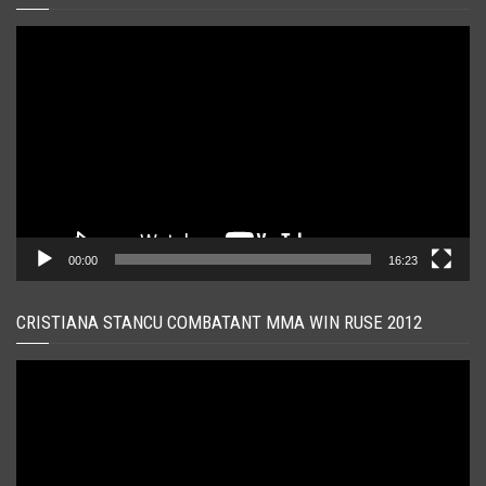
Player
video
00:00
16:23
CRISTIANA STANCU COMBATANT MMA WIN RUSE 2012
Player
video