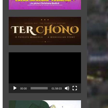
Player
video
00:00
01:58:03