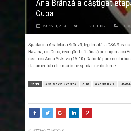
Ana Brânză a câştigat eta
Cuba
MAI 25TH, 2013
SPORT REVOLUTION
SCRIM
Spadasina Ana Maria Brânză, legitimată la CSA Steaua Bu
Havana, din Cuba, învingând-o în finală pe unguroaica E
rusoaica Anna Sivkova (15-10). Datorită parcursului bun
clasamentul celor mai bune spadasine din lume.
TAGS
ANA MARIA BRANZA
AUR
GRAND PRIX
HAVA
PREVIOUS ARTICLE