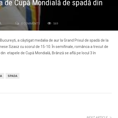
pa de Cupă Mondială de spadă din
Ă
0 COMMENTS
569
cureşti, a câştigat medalia de aur la Grand Prixul de spadă de la
mese Szasz cu scorul de 15-10. În semifinale, românca a trecut de
 din etapele de Cupă Mondială, Brânză se află pe locul 3 în
NA
SPADA
NEXT ARTICLE