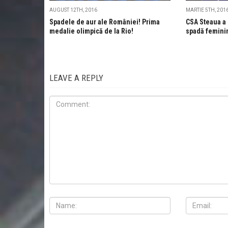
AUGUST 12TH, 2016
MARTIE 5TH, 201
Spadele de aur ale României! Prima
CSA Steaua a 
medalie olimpică de la Rio!
spadă feminin 
LEAVE A REPLY