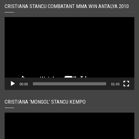
CRISTIANA STANCU COMBATANT MMA WIN ANTALYA 2010
Player
video
00:00
01:43
CRISTIANA ‘MONGOL’ STANCU KEMPO
Player
video