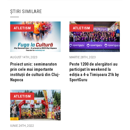
ȘTIRI SIMILARE
ATLETISM
ATLETISM
AUGUST 14TH, 2023
MARTIE 28TH, 2023
Proiect unic: semimaraton
Peste 1200 de alergători au
prin cele mai importante
participat în weekend la
instituții de cultură din Cluj-
ediția a 4-a Timișoara 21k by
Napoca
SportGuru
ATLETISM
IUNIE 24TH, 2022