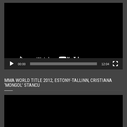
Player
video
00:00
12:04
MMA WORLD TITLE 2012, ESTONY-TALLINN, CRISTIANA
‘MONGOL’ STANCU
Player
video