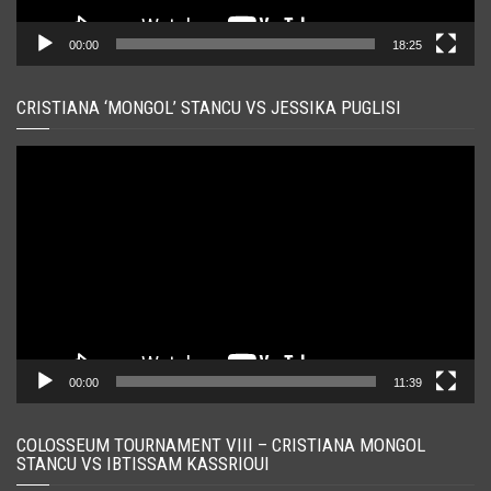
00:00
18:25
CRISTIANA ‘MONGOL’ STANCU VS JESSIKA PUGLISI
Player
video
00:00
11:39
COLOSSEUM TOURNAMENT VIII – CRISTIANA MONGOL
STANCU VS IBTISSAM KASSRIOUI