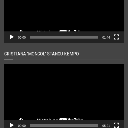
00:00
01:44
CRISTIANA ‘MONGOL’ STANCU KEMPO
Player
video
00:00
05:21