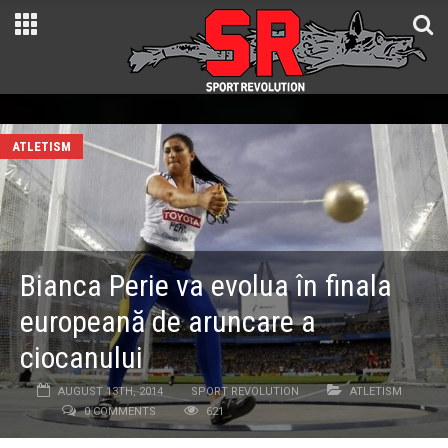
ATLETISM
Bianca Perie va evolua în finala
europeană de aruncare a
ciocanului
AUGUST 13TH, 2014
SPORT REVOLUTION
ATLETISM
0 COMMENTS
621