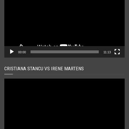
00:00
11:13
CRISTIANA STANCU VS IRENE MARTENS
Player
video