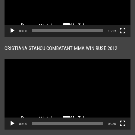
00:00
16:23
CRISTIANA STANCU COMBATANT MMA WIN RUSE 2012
Player
video
00:00
06:30