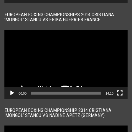
EUROPEAN BOXING CHAMPIONSHIPS 2014 CRISTIANA
‘MONGOL’ STANCU VS ERIKA GUERRIER FRANCE
Player
video
00:00
14:10
EUROPEAN BOXING CHAMPIONSHIP 2014 CRISTIANA
‘MONGOL’ STANCU VS NADINE APETZ (GERMANY)
Player