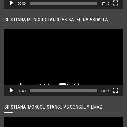
00:00
17:45
CRISTIANA MONGOL STANCU VS KATERINA ABDALLA
Player
video
00:00
08:17
CRISTIANA ‘MONGOL’ STANCU VS SONGUL YILMAZ
Player
video