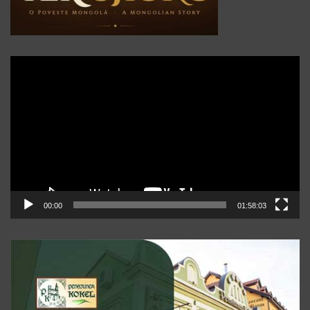
Player
video
00:00
01:58:03