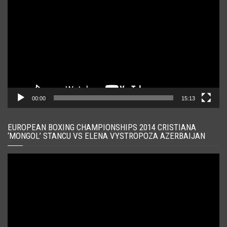
video
00:00
15:13
EUROPEAN BOXING CHAMPIONSHIPS 2014 CRISTIANA
‘MONGOL’ STANCU VS ELENA VYSTROPOZA AZERBAIJAN
Player
video