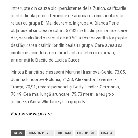
Întrerupte din cauza ploii persistente de la Zurich, calificările
pentru finala probei feminine de aruncare a ciocanului s-au
reluat cu grupa B. Mai devreme, în grupa A, Bianca Perie
obținuse al cincilea rezultat, 67,82 metri, din prima încercare
dar, nerealizând baremul de 69,50, a fost nevoită să aștepte
desfășurarea ostlităților din cealaltă grupă. Care aveau să
confirme accederea în ultimul act a atletei din Roman,
antrenată la Bacău de Lucică Cucoș.
Înintea Biancăi se clasaseră Martina Hrasnova-Cehia, 73,05,
Joanna Findorow-Polonia, 71,33, Alexandra Tavernier-
Franța, 70,91, record personal și Betty Heidler-Germania,
70,49. Cea mai lungă aruncare, 75,73 metri, a reușit-o
poloneza Anita Wlodarczyk, în grupa B.
Foto:
www.insport.ro
TAGS
BIANCA PERIE
CIOCAN
EUROPENE
FINALA