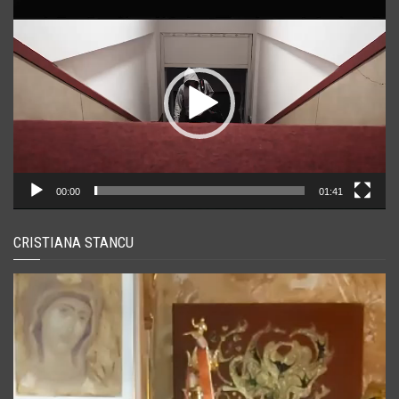
Player
video
00:00
01:41
CRISTIANA STANCU
Player
video