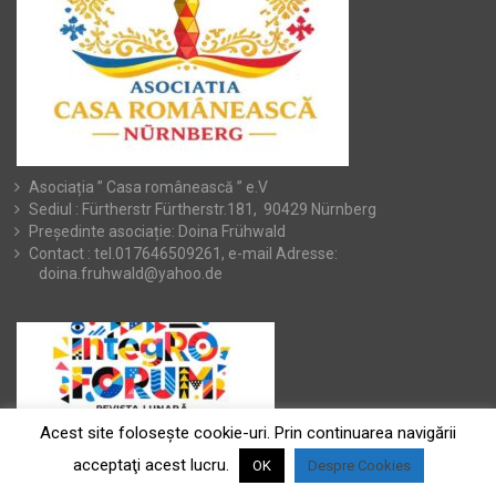
Asociația ” Casa românească ” e.V
Sediul : Fürtherstr Fürtherstr.181, 90429 Nürnberg
Președinte asociație: Doina Frühwald
Contact : tel.017646509261, e-mail Adresse:
doina.fruhwald@yahoo.de
Acest site foloseşte cookie-uri. Prin continuarea navigării
acceptaţi acest lucru.
OK
Despre Cookies