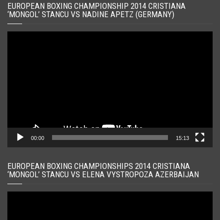
EUROPEAN BOXING CHAMPIONSHIP 2014 CRISTIANA
‘MONGOL’ STANCU VS NADINE APETZ (GERMANY)
Player
video
00:00
15:13
EUROPEAN BOXING CHAMPIONSHIPS 2014 CRISTIANA
‘MONGOL’ STANCU VS ELENA VYSTROPOZA AZERBAIJAN
Player
video