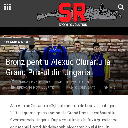
BREAKING NEWS
Bronz pentru Alexuc Ciurariu la
Grand Prix-ul din Ungaria
FEBRUARIE 26TH, 2013
SPORT REVOLUTION
BREAKING NEWS
,
LUPTE
0 COMMENTS
845
Alin Alexuc Ciurariu a câștigat medalia de bronz la categoria
120 kilograme greco-romane la Grand Prix-ul desfășurat la
Szombathely-Ungaria. După ce l-a învins în faza grupelor pe
egipteanul Hamdi Abdelwehab, vicecampion al Africii în