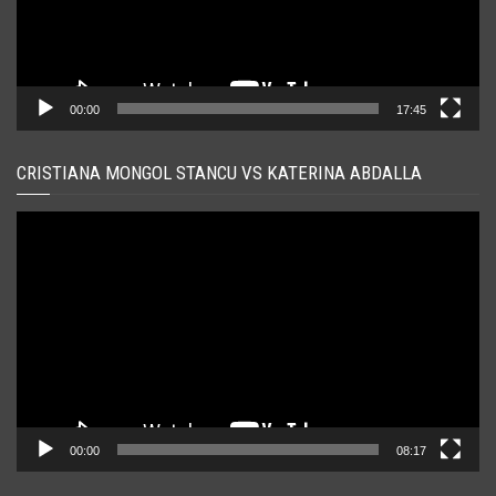
00:00
17:45
CRISTIANA MONGOL STANCU VS KATERINA ABDALLA
Player
video
00:00
08:17