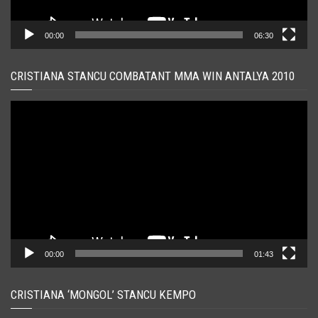
00:00
06:30
CRISTIANA STANCU COMBATANT MMA WIN ANTALYA 2010
Player
video
00:00
01:43
CRISTIANA ‘MONGOL’ STANCU KEMPO