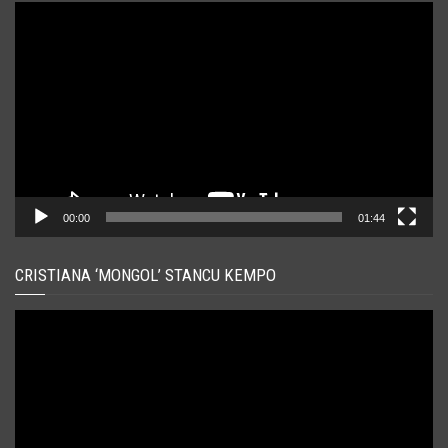
Player
video
00:00
01:44
CRISTIANA ‘MONGOL’ STANCU KEMPO
Player
video