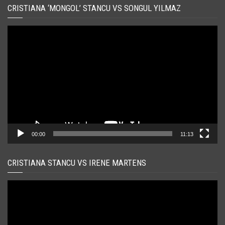
CRISTIANA ‘MONGOL’ STANCU VS SONGUL YILMAZ
Player
video
00:00
11:13
CRISTIANA STANCU VS IRENE MARTENS
Player
video