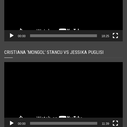
00:00
18:25
CRISTIANA ‘MONGOL’ STANCU VS JESSIKA PUGLISI
Player
video
00:00
11:39