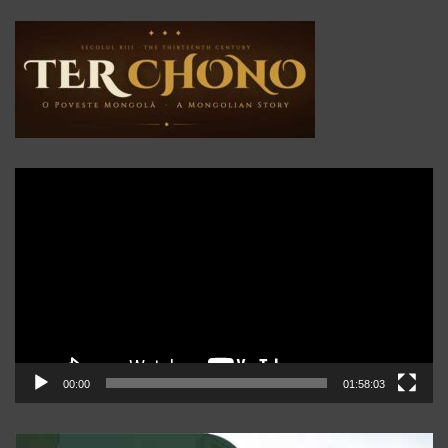
Player
video
00:00
01:58:03