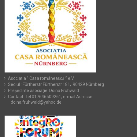
Asociația ” Casa românească ” e.V
Sediul : Fürtherstr Fürtherstr.181, 90429 Nürnberg
Președinte asociație: Doina Frühwald
Contact : tel.017646509261, e-mail Adresse:
doina.fruhwald@yahoo.de