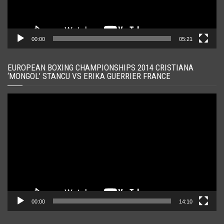
00:00
05:21
EUROPEAN BOXING CHAMPIONSHIPS 2014 CRISTIANA
‘MONGOL’ STANCU VS ERIKA GUERRIER FRANCE
Player
video
00:00
14:10