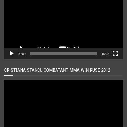
00:00
16:23
CRISTIANA STANCU COMBATANT MMA WIN RUSE 2012
Player
video