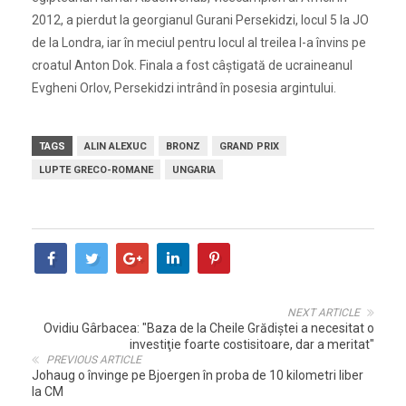
2012, a pierdut la georgianul Gurani Persekidzi, locul 5 la JO
de la Londra, iar în meciul pentru locul al treilea l-a învins pe
croatul Anton Dok. Finala a fost câștigată de ucraineanul
Evgheni Orlov, Persekidzi intrând în posesia argintului.
TAGS
ALIN ALEXUC
BRONZ
GRAND PRIX
LUPTE GRECO-ROMANE
UNGARIA
NEXT ARTICLE
Ovidiu Gârbacea: "Baza de la Cheile Grădiştei a necesitat o
investiţie foarte costisitoare, dar a meritat"
PREVIOUS ARTICLE
Johaug o învinge pe Bjoergen în proba de 10 kilometri liber
la CM