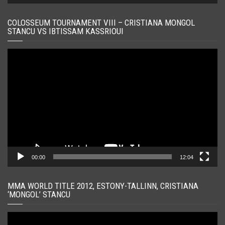
COLOSSEUM TOURNAMENT VIII – CRISTIANA MONGOL
STANCU VS IBTISSAM KASSRIOUI
Player
video
00:00
12:04
MMA WORLD TITLE 2012, ESTONY-TALLINN, CRISTIANA
‘MONGOL’ STANCU
Player
video