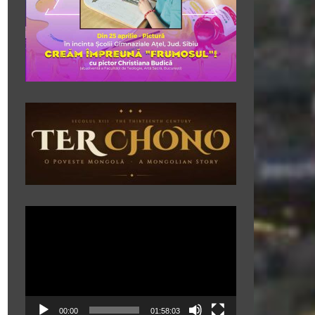
Player
video
00:00
01:58:03