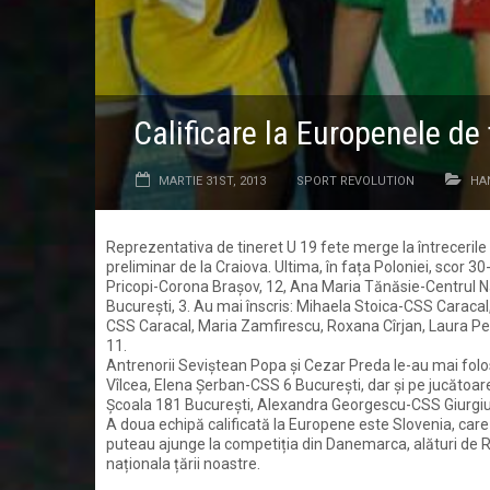
Calificare la Europenele de ti
MARTIE 31ST, 2013
SPORT REVOLUTION
HA
Reprezentativa de tineret U 19 fete merge la întrecerile
preliminar de la Craiova. Ultima, în fața Poloniei, scor 
Pricopi-Corona Brașov, 12, Ana Maria Tănăsie-Centrul N
București, 3. Au mai înscris: Mihaela Stoica-CSS Caracal,
CSS Caracal, Maria Zamfirescu, Roxana Cîrjan, Laura P
11.
Antrenorii Seviștean Popa și Cezar Preda le-au mai fol
Vîlcea, Elena Șerban-CSS 6 București, dar și pe jucăto
Școala 181 București, Alexandra Georgescu-CSS Giurgiu
A doua echipă calificată la Europene este Slovenia, care 
puteau ajunge la competiția din Danemarca, alături de Ro
naționala țării noastre.