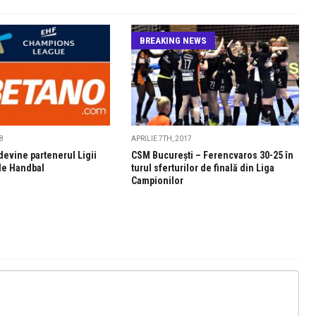
BREAKING NEWS
8
APRILIE 7TH, 2017
evine partenerul Ligii
CSM Bucureşti – Ferencvaros 30-25 în
de Handbal
turul sferturilor de finală din Liga
Campionilor