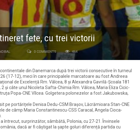
neret fete, cu trei victorii
NDBAL
0 COMMENTS
464
 continentale din Danemarca după trei victorii consecutive în turneul
30-26 (17-12), meci în care principalele marcatoare au fost Andreea
ațional de Excelență Rm. Vâlcea, 8 și Alexandra Gavrilă-Școala 181
 2 și câte unul Nicoleta Safta-Chimia Rm. Vâlcea, Maria Eliza Cicic-
etruța Popa-CNE Vîlcea. Golgetera polonezelor a fost Jakubowska,
osit pe portărițele Denisa Dedu-CSM Brașov, Lăcrămioara Stan-CNE
arele de câmp Maria Constantinescu-CSS Caracal, Angela Cioca-
.
a întrecut, surprinzător, sâmbătă, Polonia, cu 27-21. Învinsele
mânia, dacă ar fi câștigat la șapte goluri diferență partida cu