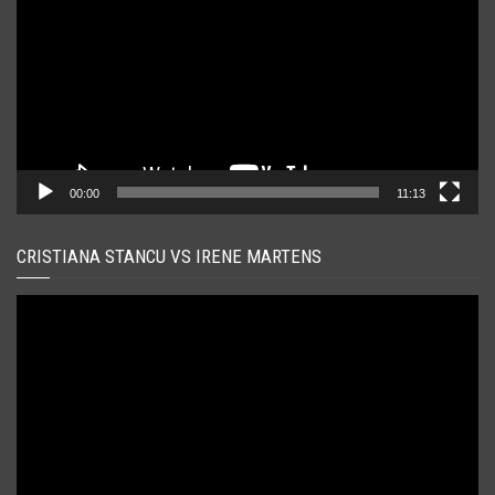
00:00
11:13
CRISTIANA STANCU VS IRENE MARTENS
Player
video