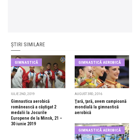
ȘTIRI SIMILARE
GIMNASTICĂ
GIMNASTICĂ AEROBICĂ
IULIE 2ND, 2019
AUGUST 3RD, 2016
Gimnastica aerobică
Ţară, ţară, avem campioană
românească a câștigat 2
mondială la gimnastică
medalii la Jocurile
aerobică
Europene de la Minsk, 21 –
30 iunie 2019
GIMNASTICĂ AEROBICĂ