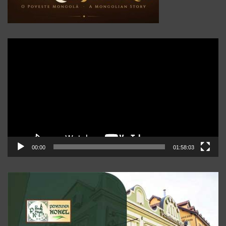
Player
video
00:00
01:58:03