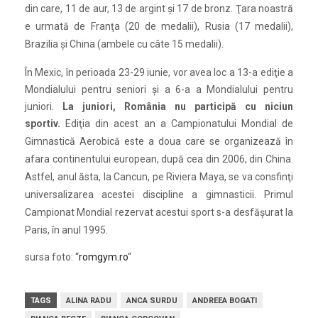
din care, 11 de aur, 13 de argint şi 17 de bronz. Ţara noastră
e urmată de Franţa (20 de medalii), Rusia (17 medalii),
Brazilia şi China (ambele cu câte 15 medalii).
În Mexic, în perioada 23-29 iunie, vor avea loc a 13-a ediţie a
Mondialului pentru seniori şi a 6-a a Mondialului pentru
juniori.
La juniori, România nu participă cu niciun
sportiv.
Ediţia din acest an a Campionatului Mondial de
Gimnastică Aerobică este a doua care se organizează în
afara continentului european, după cea din 2006, din China.
Astfel, anul ăsta, la Cancun, pe Riviera Maya, se va consfinţi
universalizarea acestei discipline a gimnasticii. Primul
Campionat Mondial rezervat acestui sport s-a desfăşurat la
Paris, în anul 1995.
sursa foto: “
romgym.ro
“
TAGS
ALINA RADU
ANCA SURDU
ANDREEA BOGATI