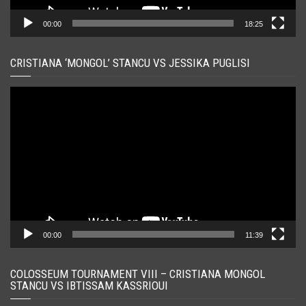
00:00
18:25
CRISTIANA ‘MONGOL’ STANCU VS JESSIKA PUGLISI
Player
video
00:00
11:39
COLOSSEUM TOURNAMENT VIII – CRISTIANA MONGOL
STANCU VS IBTISSAM KASSRIOUI