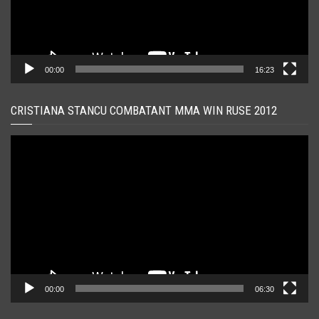
00:00
16:23
CRISTIANA STANCU COMBATANT MMA WIN RUSE 2012
Player
video
00:00
06:30