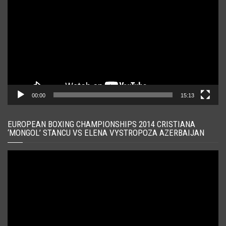
00:00
15:13
EUROPEAN BOXING CHAMPIONSHIPS 2014 CRISTIANA
‘MONGOL’ STANCU VS ELENA VYSTROPOZA AZERBAIJAN
Player
video