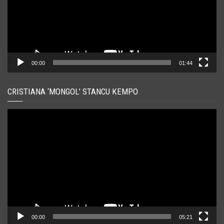
00:00
01:44
CRISTIANA ‘MONGOL’ STANCU KEMPO
Player
video
00:00
05:21