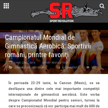
Campionatul Mondial de
GIMNASTICĂ AEROBICĂ
Gimnastică Aerobică: Sportivii
români, printre favoriţi
IUNIE 22ND, 2014
SPORT REVOLUTION
GIMNASTICĂ AEROBICĂ
0 COMMENTS
962
În perioada 23-29 iunie, la Cancun (Mexic), se va
desfăşura una dintre cele mai importante competiţii
internaţionale de gimnastică aerobică. Este vorba
despre Campionatul Mondial pentru seniori, turneu la
care se preconizează că vor participa mai mult de 600 de