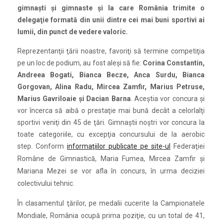
gimnaşti şi gimnaste şi la care România trimite o
delegaţie formată din unii dintre cei mai buni sportivi ai
lumii, din punct de vedere valoric.
Reprezentanţii ţării noastre, favoriţi să termine competiţia
pe un loc de podium, au fost aleşi să fie:
Corina Constantin,
Andreea Bogati, Bianca Becze, Anca Surdu, Bianca
Gorgovan, Alina Radu, Mircea Zamfir, Marius Petruse,
Marius Gavriloaie şi Dacian Barna
. Aceştia vor concura şi
vor încerca să aibă o prestaţie mai bună decât a celorlalţi
sportivi veniţi din 45 de ţări. Gimnaştii noştri vor concura la
toate categoriile, cu excepţia concursului de la aerobic
step.
Conform
informaţiilor publicate pe site-ul
Federaţiei
Române de Gimnastică,
Maria Fumea, Mircea Zamfir şi
Mariana Mezei se vor afla în concurs, în urma deciziei
colectivului tehnic.
În clasamentul ţărilor, pe medalii cucerite la Campionatele
Mondiale, România ocupă prima poziţie, cu un total de 41,