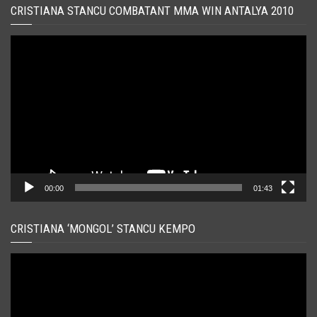
CRISTIANA STANCU COMBATANT MMA WIN ANTALYA 2010
Player
video
00:00
01:43
CRISTIANA ‘MONGOL’ STANCU KEMPO
Player
video