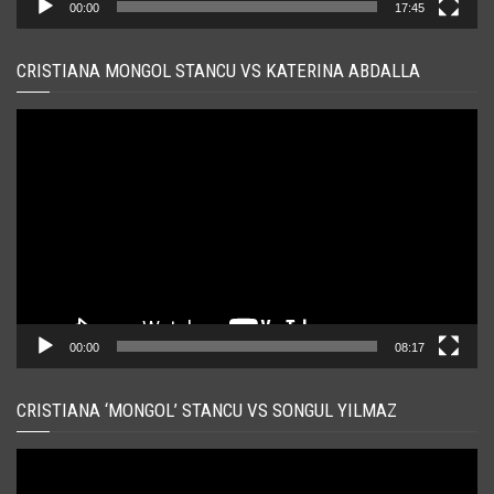
00:00
17:45
CRISTIANA MONGOL STANCU VS KATERINA ABDALLA
Player
video
00:00
08:17
CRISTIANA ‘MONGOL’ STANCU VS SONGUL YILMAZ
Player
video