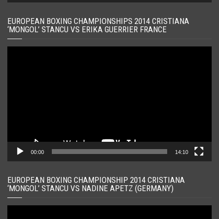
EUROPEAN BOXING CHAMPIONSHIPS 2014 CRISTIANA
‘MONGOL’ STANCU VS ERIKA GUERRIER FRANCE
Player
video
00:00
14:10
EUROPEAN BOXING CHAMPIONSHIP 2014 CRISTIANA
‘MONGOL’ STANCU VS NADINE APETZ (GERMANY)
Player
video