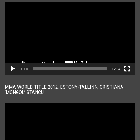
Player
video
00:00
12:04
MMA WORLD TITLE 2012, ESTONY-TALLINN, CRISTIANA
‘MONGOL’ STANCU
Player
video