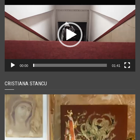
Player
video
00:00
01:41
CRISTIANA STANCU
Player
video