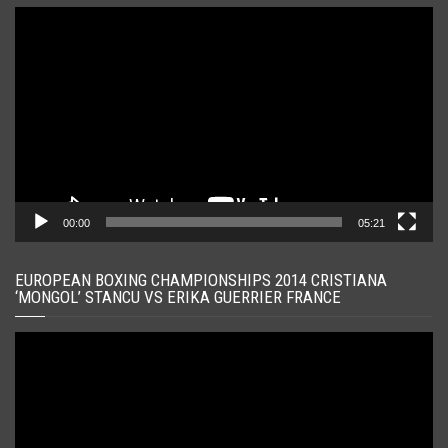
Player
video
00:00
05:21
EUROPEAN BOXING CHAMPIONSHIPS 2014 CRISTIANA
‘MONGOL’ STANCU VS ERIKA GUERRIER FRANCE
Player
video