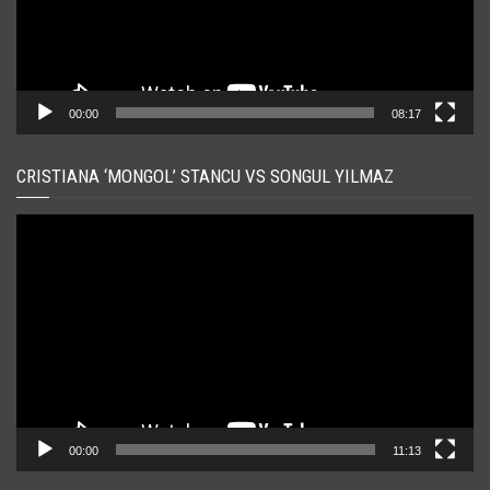
00:00
08:17
CRISTIANA ‘MONGOL’ STANCU VS SONGUL YILMAZ
Player
video
00:00
11:13