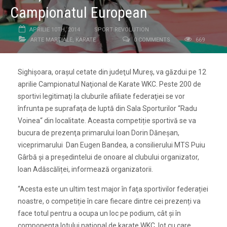
Campionatul European
APRILIE 10TH, 2014
SPORT REVOLUTION
ARTE MARŢIALE
,
KARATE
0 COMMENTS
669
Sighișoara, orașul cetate din judeţul Mureş, va găzdui pe 12
aprilie Campionatul Naţional de Karate WKC. Peste 200 de
sportivi legitimaţi la cluburile afiliate federaţiei se vor
înfrunta pe suprafaţa de luptă din Sala Sporturilor “Radu
Voinea“ din localitate. Aceasta competiție sportivă se va
bucura de prezenţa primarului Ioan Dorin Dăneşan,
viceprimarului Dan Eugen Bandea, a consilierului MTS Puiu
Gârbă şi a președintelui de onoare al clubului organizator,
Ioan Adăscăliței, informează organizatorii.
“Acesta este un ultim test major în faţa sportivilor federației
noastre, o competiție în care fiecare dintre cei prezenți va
face totul pentru a ocupa un loc pe podium, cât şi în
componenţa lotului național de karate WKC, lot cu care