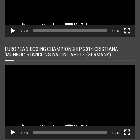
00:00
14:10
EUROPEAN BOXING CHAMPIONSHIP 2014 CRISTIANA
‘MONGOL’ STANCU VS NADINE APETZ (GERMANY)
Player
video
00:00
15:13