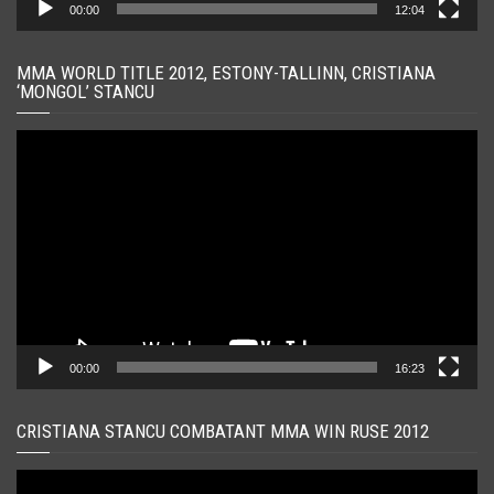
00:00
12:04
MMA WORLD TITLE 2012, ESTONY-TALLINN, CRISTIANA
‘MONGOL’ STANCU
Player
video
00:00
16:23
CRISTIANA STANCU COMBATANT MMA WIN RUSE 2012
Player