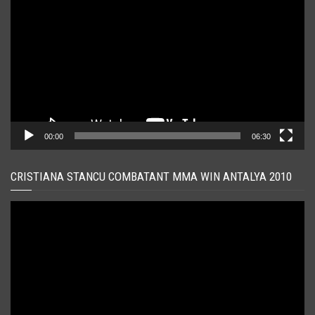
video
00:00
06:30
CRISTIANA STANCU COMBATANT MMA WIN ANTALYA 2010
Player
video