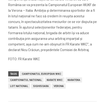
România se va prezenta la Campionatul European WUKF de
la Verona – Italia. Ambiția şi determinarea sportivilor de a fi
în lotul național ne facc să credem în reușita acestui
concurs, în spectaculozitatea meciurilor ce se vor disputa pe
tatami. În ajutorul selecționerilor federației, pentru
formarea lotului național, brigada de arbitri își va aduce
contribuţia prin asigurarea unui arbitraj imparțial şi
competent, așa cum ne-am obișnuit în FR Karate WKC”, a
declarat Nicu Crăciun, președintele Comisiei de Arbitraj.
FOTO: FR Karate WKC
TAGS
CAMPIONATUL EUROPEAN WKC
CAMPIONATUL NATIONAL
KARATE WKC
KARATEKA
LOT NATIONAL
SIGHISOARA
VERONA