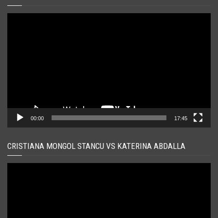
Player
video
00:00
17:45
CRISTIANA MONGOL STANCU VS KATERINA ABDALLA
Player
video