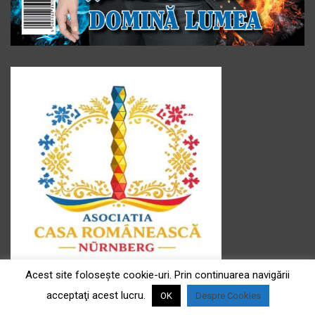
Acest site foloseşte cookie-uri. Prin continuarea navigării
Asociația ” Casa românească ” e.V
acceptaţi acest lucru.
Sediul : Fürtherstr Fürtherstr.181, 90429 Nürnberg
OK
Despre Cookies
Președinte asociație: Doina Frühwald