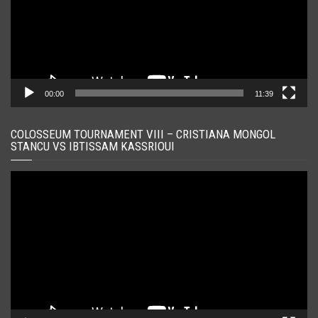
00:00
11:39
COLOSSEUM TOURNAMENT VIII – CRISTIANA MONGOL
STANCU VS IBTISSAM KASSRIOUI
Player
video