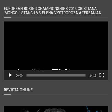
EUROPEAN BOXING CHAMPIONSHIPS 2014 CRISTIANA
‘MONGOL’ STANCU VS ELENA VYSTROPOZA AZERBAIJAN
Player
video
00:00
14:15
REVISTA ONLINE