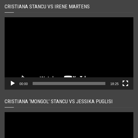
CRISTIANA STANCU VS IRENE MARTENS
Player
video
00:00
18:25
CRISTIANA ‘MONGOL’ STANCU VS JESSIKA PUGLISI
Player
video