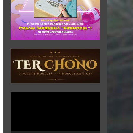
Player
video