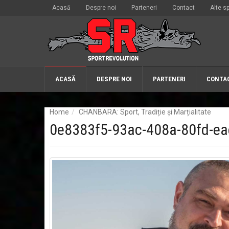
Acasă
Despre noi
Parteneri
Contact
Alte sp
ACASĂ
DESPRE NOI
PARTENERI
CONTA
Home
CHANBARA: Sport, Tradiție și Marțialitate
0e8383f5-93ac-408a-80fd-e