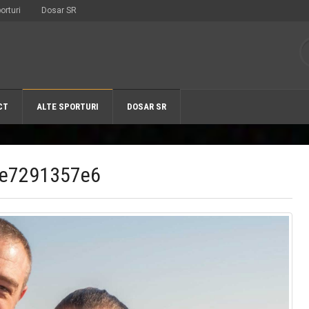
orturi
Dosar SR
CT
ALTE SPORTURI
DOSAR SR
ae7291357e6