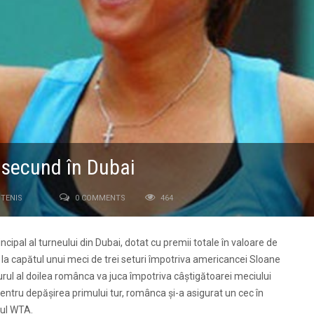
ul secund în Dubai
TENIS
0 COMMENTS
464
ipal al turneului din Dubai, dotat cu premii totale în valoare de
nd la capătul unui meci de trei seturi împotriva americancei Sloane
turul al doilea românca va juca împotriva câştigătoarei meciului
Pentru depăşirea primului tur, românca şi-a asigurat un cec în
tul WTA.