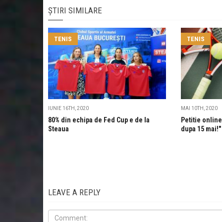
ȘTIRI SIMILARE
TENIS
TENIS
IUNIE 16TH, 2020
MAI 10TH, 2020
80% din echipa de Fed Cup e de la
Petitie onlin
Steaua
dupa 15 mai!"
LEAVE A REPLY