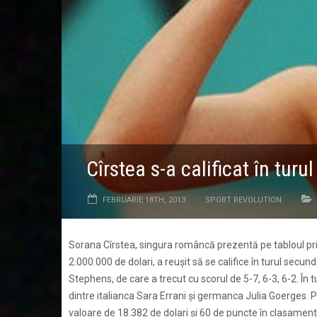
Cîrstea s-a calificat în tur
FEBRUARIE 18TH, 2013
SPORT REVOLUTION
Sorana Cîrstea, singura româncă prezentă pe tabloul princ
2.000.000 de dolari, a reuşit să se califice în turul secu
Stephens, de care a trecut cu scorul de 5-7, 6-3, 6-2. În 
dintre italianca Sara Errani şi germanca Julia Goerges. 
valoare de 18.382 de dolari şi 60 de puncte în clasamen