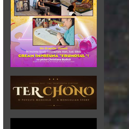
Player
video