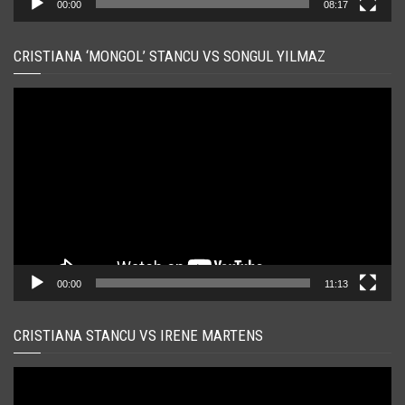
00:00
08:17
CRISTIANA ‘MONGOL’ STANCU VS SONGUL YILMAZ
Player
video
00:00
11:13
CRISTIANA STANCU VS IRENE MARTENS
Player
video