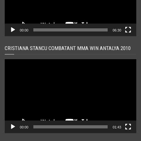
00:00
06:30
CRISTIANA STANCU COMBATANT MMA WIN ANTALYA 2010
Player
video
00:00
01:43