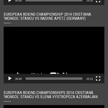
00:00
14:10
EUROPEAN BOXING CHAMPIONSHIP 2014 CRISTIANA
‘MONGOL’ STANCU VS NADINE APETZ (GERMANY)
Player
video
00:00
15:13
EUROPEAN BOXING CHAMPIONSHIPS 2014 CRISTIANA
‘MONGOL’ STANCU VS ELENA VYSTROPOZA AZERBAIJAN
Player