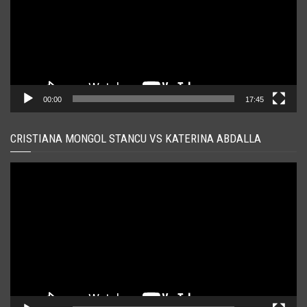
00:00
17:45
CRISTIANA MONGOL STANCU VS KATERINA ABDALLA
Player
video