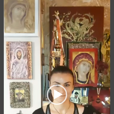
Player
video