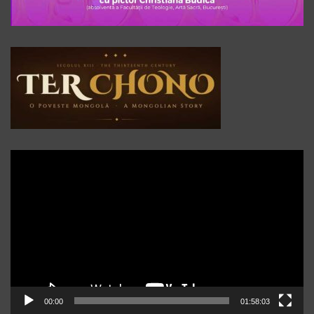
Player
video
00:00
01:58:03