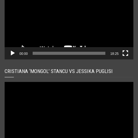
00:00
18:25
CRISTIANA ‘MONGOL’ STANCU VS JESSIKA PUGLISI
Player
video