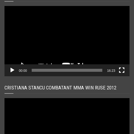
Player
video
00:00
16:23
CRISTIANA STANCU COMBATANT MMA WIN RUSE 2012
Player
video