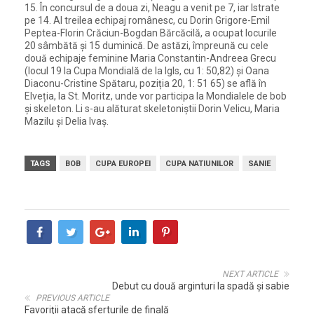
15. În concursul de a doua zi, Neagu a venit pe 7, iar Istrate
pe 14. Al treilea echipaj românesc, cu Dorin Grigore-Emil
Peptea-Florin Crăciun-Bogdan Bărcăcilă, a ocupat locurile
20 sâmbătă și 15 duminică. De astăzi, împreună cu cele
două echipaje feminine Maria Constantin-Andreea Grecu
(locul 19 la Cupa Mondială de la Igls, cu 1: 50,82) și Oana
Diaconu-Cristine Spătaru, poziția 20, 1: 51 65) se află în
Elveția, la St. Moritz, unde vor participa la Mondialele de bob
și skeleton. Li s-au alăturat skeletoniștii Dorin Velicu, Maria
Mazilu și Delia Ivaș.
TAGS
BOB
CUPA EUROPEI
CUPA NATIUNILOR
SANIE
NEXT ARTICLE
Debut cu două arginturi la spadă și sabie
PREVIOUS ARTICLE
Favoriţii atacă sferturile de finală