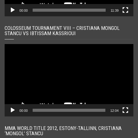
00:00
11:39
COLOSSEUM TOURNAMENT VIII – CRISTIANA MONGOL
STANCU VS IBTISSAM KASSRIOUI
Player
video
00:00
12:04
MMA WORLD TITLE 2012, ESTONY-TALLINN, CRISTIANA
‘MONGOL’ STANCU