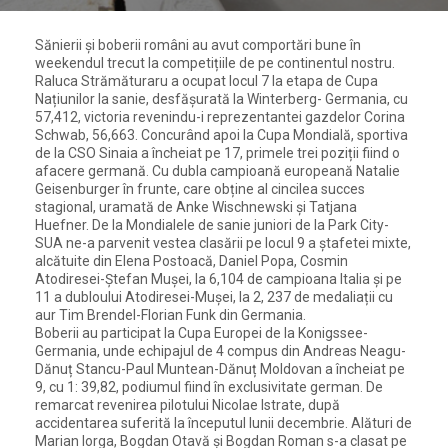
Sănierii și boberii români au avut comportări bune în
weekendul trecut la competițiile de pe continentul nostru.
Raluca Strămăturaru a ocupat locul 7 la etapa de Cupa
Națiunilor la sanie, desfășurată la Winterberg- Germania, cu
57,412, victoria revenindu-i reprezentantei gazdelor Corina
Schwab, 56,663. Concurând apoi la Cupa Mondială, sportiva
de la CSO Sinaia a încheiat pe 17, primele trei poziții fiind o
afacere germană. Cu dubla campioană europeană Natalie
Geisenburger în frunte, care obține al cincilea succes
stagional, uramată de Anke Wischnewski și Tatjana
Huefner. De la Mondialele de sanie juniori de la Park City-
SUA ne-a parvenit vestea clasării pe locul 9 a ștafetei mixte,
alcătuite din Elena Postoacă, Daniel Popa, Cosmin
Atodiresei-Ștefan Mușei, la 6,104 de campioana Italia și pe
11 a dubloului Atodiresei-Mușei, la 2, 237 de medaliații cu
aur Tim Brendel-Florian Funk din Germania.
Boberii au participat la Cupa Europei de la Konigssee-
Germania, unde echipajul de 4 compus din Andreas Neagu-
Dănuț Stancu-Paul Muntean-Dănuț Moldovan a încheiat pe
9, cu 1: 39,82, podiumul fiind în exclusivitate german. De
remarcat revenirea pilotului Nicolae Istrate, după
accidentarea suferită la începutul lunii decembrie. Alături de
Marian Iorga, Bogdan Otavă și Bogdan Roman s-a clasat pe