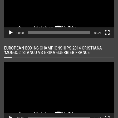
00:00
05:21
EUROPEAN BOXING CHAMPIONSHIPS 2014 CRISTIANA
‘MONGOL’ STANCU VS ERIKA GUERRIER FRANCE
Player
video