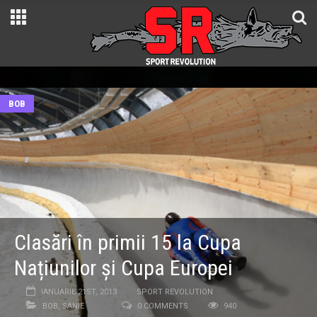
BOB
Clasări în primii 15 la Cupa
Națiunilor și Cupa Europei
IANUARIE 21ST, 2013
SPORT REVOLUTION
BOB
,
SANIE
0 COMMENTS
940