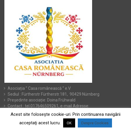
Asociația ” Casa românească ” e.V
Sediul : Fürtherstr Fürtherstr.181, 90429 Nürnberg
Președinte asociație: Doina Frühwald
Contact : tel.017646509261, e-mail Adresse:
doina.fruhwald@yahoo.de
Acest site foloseşte cookie-uri. Prin continuarea navigării
acceptaţi acest lucru.
OK
Despre Cookies