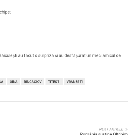
chipe:
 Băiculeşti au făcut o surpriză şi au desfăşurat un meci amical de
NA
OINA
RINCACIOV
TITESTI
VRANESTI
NEXT ARTICLE
România susţine Oltchim