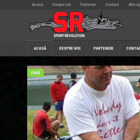
Acasă
Despre noi
Parteneri
Contact
Alte sp
ACASĂ
DESPRE NOI
PARTENERI
CONTA
OINĂ