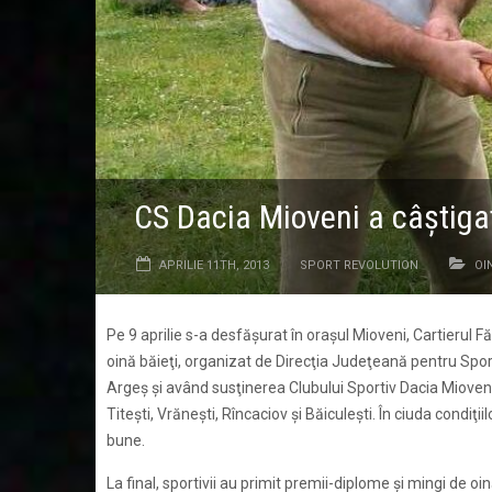
CS Dacia Mioveni a câştiga
APRILIE 11TH, 2013
SPORT REVOLUTION
OI
Pe 9 aprilie s-a desfăşurat în oraşul Mioveni, Cartierul F
oină băieţi, organizat de Direcţia Judeţeană pentru Spor
Argeş şi având susţinerea Clubului Sportiv Dacia Mioveni
Titeşti, Vrăneşti, Rîncaciov şi Băiculeşti. În ciuda condiţ
bune.
La final, sportivii au primit premii-diplome şi mingi de o