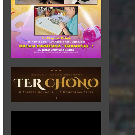
Player
video