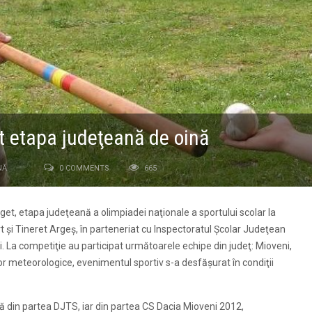
t etapa judeţeană de oină
NĂ
0 COMMENTS
665
ăget, etapa judeţeană a olimpiadei naţionale a sportului scolar la
t şi Tineret Argeş, în parteneriat cu Inspectoratul Şcolar Judeţean
. La competiţie au participat următoarele echipe din judeţ: Mioveni,
iilor meteorologice, evenimentul sportiv s-a desfăşurat în condiţii
ină din partea DJTS, iar din partea CS Dacia Mioveni 2012,