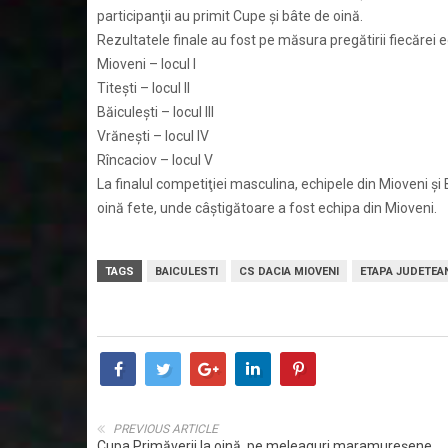
participanţii au primit Cupe şi bâte de oină.
Rezultatele finale au fost pe măsura pregătirii fiecărei e
Mioveni – locul I
Titeşti – locul II
Băiculeşti – locul III
Vrăneşti – locul IV
Rîncaciov – locul V
La finalul competiţiei masculina, echipele din Mioveni şi
oină fete, unde câştigătoare a fost echipa din Mioveni.
TAGS
BAICULESTI
CS DACIA MIOVENI
ETAPA JUDETEA
PREVIOUS ARTICLE
Cupa Primăverii la oină, pe meleaguri maramureşene