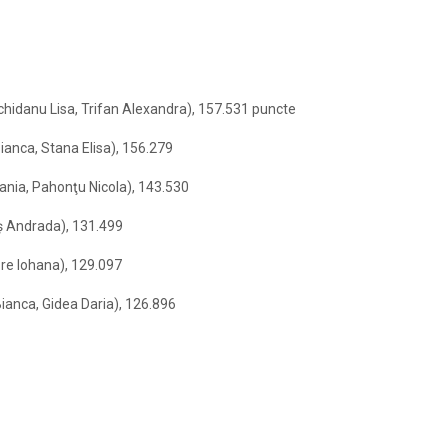
chidanu Lisa, Trifan Alexandra), 157.531 puncte
ianca, Stana Elisa), 156.279
ania, Pahonţu Nicola), 143.530
ş Andrada), 131.499
re Iohana), 129.097
Bianca, Gidea Daria), 126.896