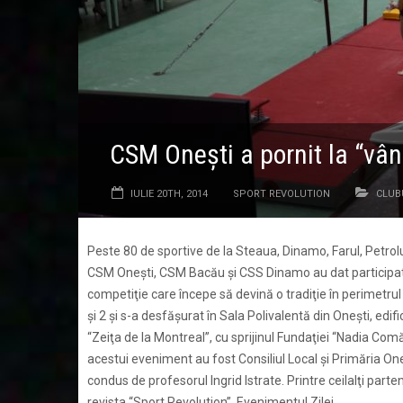
CSM Oneşti a pornit la “vân
IULIE 20TH, 2014
SPORT REVOLUTION
CLUB
Peste 80 de sportive de la Steaua, Dinamo, Farul, Petr
CSM Oneşti, CSM Bacău şi CSS Dinamo au dat participat 
competiţie care începe să devină o tradiţie în perimetrul
şi 2 şi s-a desfăşurat în Sala Polivalentă din Oneşti, ed
“Zeiţa de la Montreal”, cu sprijinul Fundaţiei “Nadia Co
acestui eveniment au fost Consiliul Local şi Primăria On
condus de profesorul Ingrid Istrate. Printre ceilalţi part
revista “Sport Revolution”, Evenimentul Zilei.