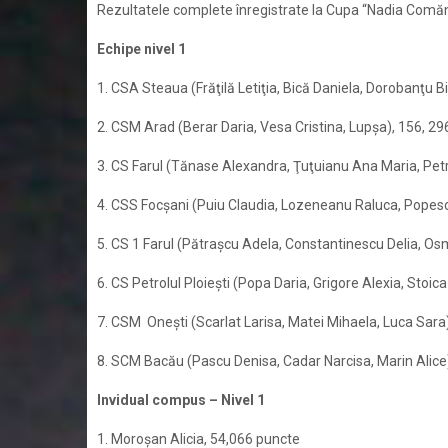
Rezultatele complete înregistrate la Cupa “Nadia Comăn
Echipe nivel 1
1. CSA Steaua (Frăţilă Letiţia, Bică Daniela, Dorobanţu 
2. CSM Arad (Berar Daria, Vesa Cristina, Lupşa), 156, 29
3. CS Farul (Tănase Alexandra, Ţuţuianu Ana Maria, Pet
4. CSS Focşani (Puiu Claudia, Lozeneanu Raluca, Popesc
5. CS 1 Farul (Pătraşcu Adela, Constantinescu Delia, Os
6. CS Petrolul Ploieşti (Popa Daria, Grigore Alexia, Stoic
7. CSM Oneşti (Scarlat Larisa, Matei Mihaela, Luca Sara
8. SCM Bacău (Pascu Denisa, Cadar Narcisa, Marin Alice
Invidual compus – Nivel 1
1. Moroşan Alicia, 54,066 puncte