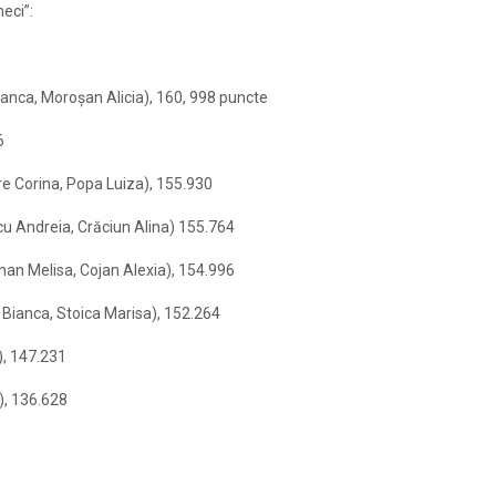
eci”:
Bianca, Moroşan Alicia), 160, 998 puncte
6
re Corina, Popa Luiza), 155.930
u Andreia, Crăciun Alina) 155.764
man Melisa, Cojan Alexia), 154.996
a Bianca, Stoica Marisa), 152.264
), 147.231
), 136.628