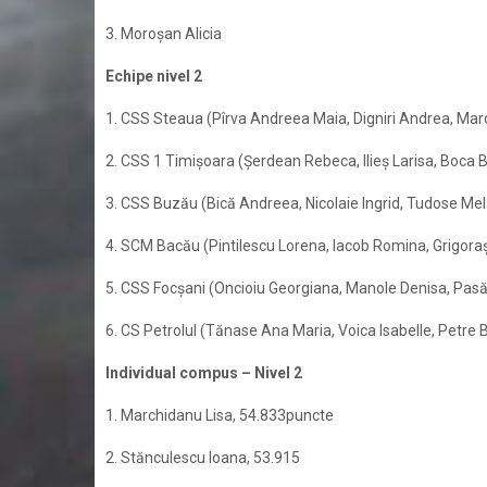
3. Moroşan Alicia
Echipe nivel 2
1. CSS Steaua (Pîrva Andreea Maia, Digniri Andrea, Mar
2. CSS 1 Timişoara (Şerdean Rebeca, Ilieş Larisa, Boca B
3. CSS Buzău (Bică Andreea, Nicolaie Ingrid, Tudose Mel
4. SCM Bacău (Pintilescu Lorena, Iacob Romina, Grigora
5. CSS Focşani (Oncioiu Georgiana, Manole Denisa, Pasă
6. CS Petrolul (Tănase Ana Maria, Voica Isabelle, Petre 
Individual compus – Nivel 2
1. Marchidanu Lisa, 54.833puncte
2. Stănculescu Ioana, 53.915