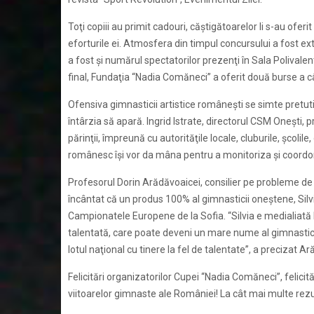
Toţi copiii au primit cadouri, căştigătoarelor li s-au ofer
eforturile ei. Atmosfera din timpul concursului a fost ext
a fost şi numărul spectatorilor prezenţi în Sala Polivalent
final, Fundaţia “Nadia Comăneci” a oferit două burse a 
Ofensiva gimnasticii artistice româneşti se simte pretuti
întârzia să apară. Ingrid Istrate, directorul CSM Oneşti, pr
părinţii, împreună cu autorităţile locale, cluburile, şcolile
românesc îşi vor da mâna pentru a monitoriza şi coordona
Profesorul Dorin Arădăvoaicei, consilier pe probleme de s
încântat că un produs 100% al gimnasticii oneştene, Silv
Campionatele Europene de la Sofia. “Silvia e medialiată 
talentată, care poate deveni un mare nume al gimnastici
lotul naţional cu tinere la fel de talentate”, a precizat A
Felicitări organizatorilor Cupei “Nadia Comăneci”, felicit
viitoarelor gimnaste ale României! La cât mai multe rezul