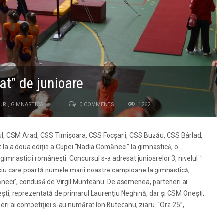
at” de junioare
URI
,
GIMNASTICĂ
0 COMMENTS
1262
olul, CSM Arad, CSS Timişoara, CSS Focşani, CSS Buzău, CSS Bârlad,
la a doua ediţie a Cupei “Nadia Comăneci” la gimnastică, o
 gimnasticii româneşti. Concursul s-a adresat junioarelor 3, nivelul 1
ificiu care poartă numele marii noastre campioane la gimnastică,
măneci”, condusă de Virgil Munteanu. De asemenea, parteneri ai
eşti, reprezentată de primarul Laurenţiu Neghină, dar şi CSM Oneşti,
eneri ai competiţiei s-au numărat Ion Butecanu, ziarul “Ora 25”,