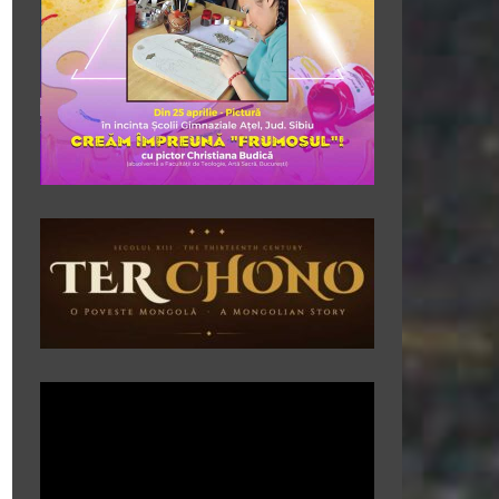
Player
video