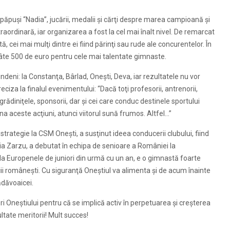
it păpuşi “Nadia”, jucării, medalii şi cărţi despre marea campioană şi
raordinară, iar organizarea a fost la cel mai înalt nivel. De remarcat
ă, cei mai mulţi dintre ei fiind părinţi sau rude ale concurentelor. În
câte 500 de euro pentru cele mai talentate gimnaste.
ndeni: la Constanţa, Bârlad, Oneşti, Deva, iar rezultatele nu vor
eciza la finalul evenimentului: “Dacă toţi profesorii, antrenorii,
, grădiniţele, sponsorii, dar şi cei care conduc destinele sportului
 aceste acţiuni, atunci viitorul sună frumos. Altfel…”
trategie la CSM Oneşti, a susţinut ideea conducerii clubului, fiind
ia Zarzu, a debutat în echipa de senioare a României la
la Europenele de juniori din urmă cu un an, e o gimnastă foarte
i româneşti. Cu siguranţă Oneştiul va alimenta şi de acum înainte
rădăvoaicei.
ări Oneştiului pentru că se implică activ în perpetuarea şi creşterea
tate meritorii! Mult succes!