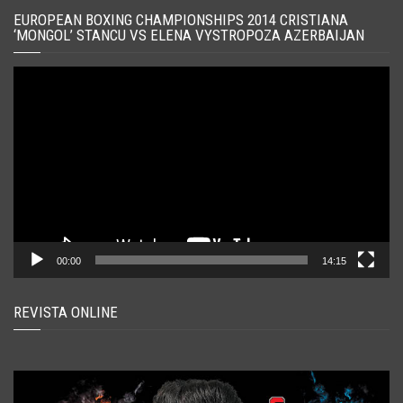
EUROPEAN BOXING CHAMPIONSHIPS 2014 CRISTIANA
‘MONGOL’ STANCU VS ELENA VYSTROPOZA AZERBAIJAN
Player
video
00:00
14:15
REVISTA ONLINE