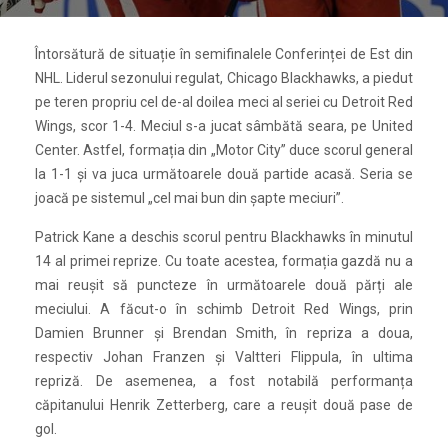
Întorsătură de situație în semifinalele Conferinței de Est din
NHL. Liderul sezonului regulat, Chicago Blackhawks, a piedut
pe teren propriu cel de-al doilea meci al seriei cu Detroit Red
Wings, scor 1-4. Meciul s-a jucat sâmbătă seara, pe United
Center. Astfel, formația din „Motor City” duce scorul general
la 1-1 și va juca următoarele două partide acasă. Seria se
joacă pe sistemul „cel mai bun din șapte meciuri”.
Patrick Kane a deschis scorul pentru Blackhawks în minutul
14 al primei reprize. Cu toate acestea, formația gazdă nu a
mai reușit să puncteze în următoarele două părți ale
meciului. A făcut-o în schimb Detroit Red Wings, prin
Damien Brunner și Brendan Smith, în repriza a doua,
respectiv Johan Franzen și Valtteri Flippula, în ultima
repriză. De asemenea, a fost notabilă performanța
căpitanului Henrik Zetterberg, care a reușit două pase de
gol.