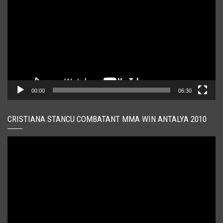
00:00
06:30
CRISTIANA STANCU COMBATANT MMA WIN ANTALYA 2010
Player
video