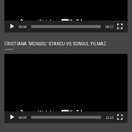
00:00
08:17
CRISTIANA ‘MONGOL’ STANCU VS SONGUL YILMAZ
Player
video
00:00
11:13