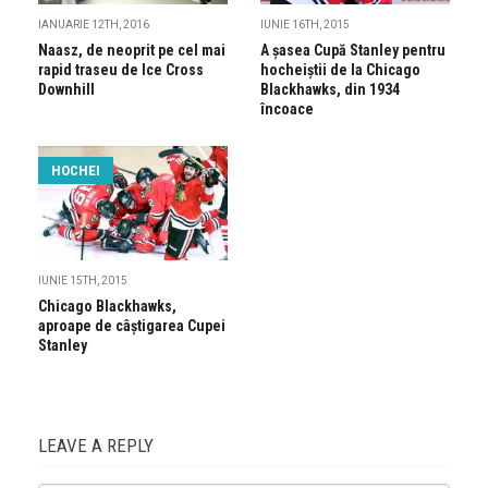
IANUARIE 12TH, 2016
IUNIE 16TH, 2015
Naasz, de neoprit pe cel mai
A șasea Cupă Stanley pentru
rapid traseu de Ice Cross
hocheiștii de la Chicago
Downhill
Blackhawks, din 1934
încoace
HOCHEI
IUNIE 15TH, 2015
Chicago Blackhawks,
aproape de câștigarea Cupei
Stanley
LEAVE A REPLY