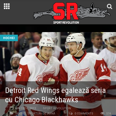
HOCHEI
Detroit Red Wings egalează seria
cu Chicago Blackhawks
MAI 19TH, 2013
SPORT REVOLUTION
HOCHEI
,
SPORTURI DE IARNĂ
0 COMMENTS
574