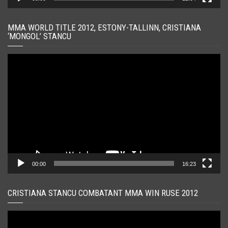
MMA WORLD TITLE 2012, ESTONY-TALLINN, CRISTIANA
‘MONGOL’ STANCU
Player
video
00:00
16:23
CRISTIANA STANCU COMBATANT MMA WIN RUSE 2012
Player
video