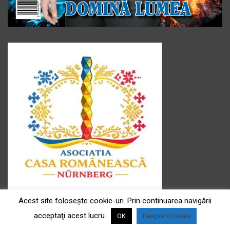
Asociația ” Casa românească ” e.V
Acest site foloseşte cookie-uri. Prin continuarea navigării
Sediul : Fürtherstr Fürtherstr.181, 90429 Nürnberg
acceptaţi acest lucru.
OK
Despre Cookies
Președinte asociație: Doina Frühwald