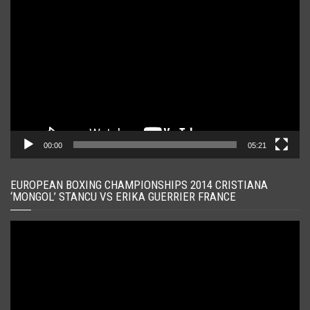
Player
video
00:00
05:21
EUROPEAN BOXING CHAMPIONSHIPS 2014 CRISTIANA
‘MONGOL’ STANCU VS ERIKA GUERRIER FRANCE
Player
video