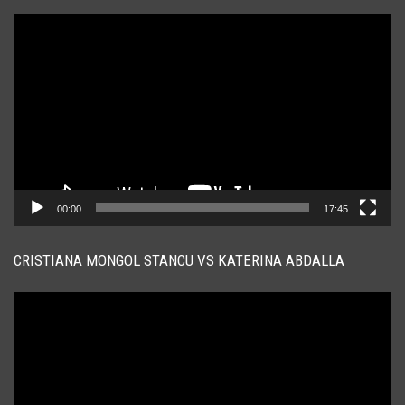
Player
video
00:00
17:45
CRISTIANA MONGOL STANCU VS KATERINA ABDALLA
Player
video