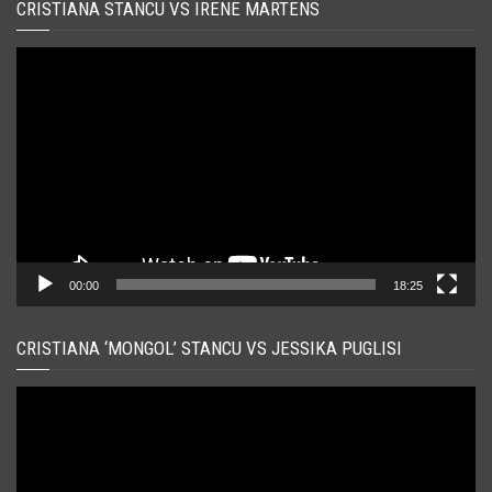
CRISTIANA STANCU VS IRENE MARTENS
Player
video
00:00
18:25
CRISTIANA ‘MONGOL’ STANCU VS JESSIKA PUGLISI
Player
video