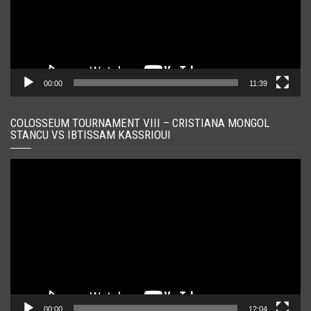
00:00
11:39
COLOSSEUM TOURNAMENT VIII – CRISTIANA MONGOL
STANCU VS IBTISSAM KASSRIOUI
Player
video
00:00
12:04