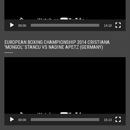
00:00
14:10
EUROPEAN BOXING CHAMPIONSHIP 2014 CRISTIANA
‘MONGOL’ STANCU VS NADINE APETZ (GERMANY)
Player
video
00:00
15:13