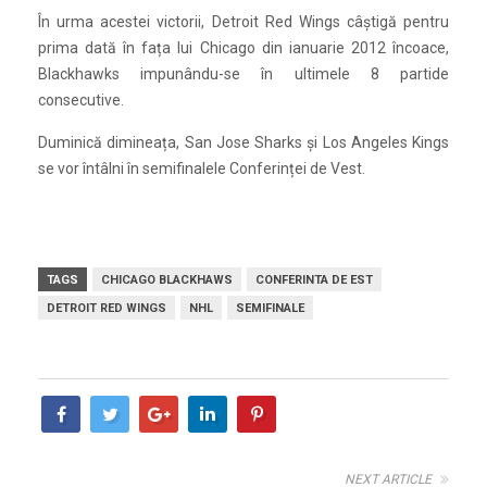
În urma acestei victorii, Detroit Red Wings câștigă pentru
prima dată în fața lui Chicago din ianuarie 2012 încoace,
Blackhawks impunându-se în ultimele 8 partide
consecutive.
Duminică dimineața, San Jose Sharks și Los Angeles Kings
se vor întâlni în semifinalele Conferinței de Vest.
TAGS
CHICAGO BLACKHAWS
CONFERINTA DE EST
DETROIT RED WINGS
NHL
SEMIFINALE
NEXT ARTICLE