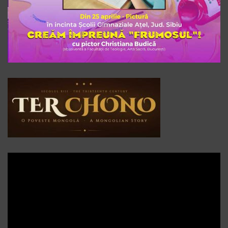
Player
video