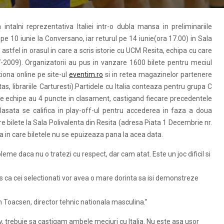
talni reprezentativa Italiei intr-o dubla mansa in preliminariile
e 10 iunie la Conversano, iar returul pe 14 iunie(ora 17.00) in Sala
stfel in orasul in care a scris istorie cu UCM Resita, echipa cu care
7-2009). Organizatorii au pus in vanzare 1600 bilete pentru meciul
itiona online pe site-ul
eventim.ro
si in retea magazinelor partenere
, librariile Carturesti).Partidele cu Italia conteaza pentru grupa C
ele echipe au 4 puncte in clasament, castigand fiecare precedentele
lasata se califica in play-off-ul pentru accederea in faza a doua
re bilete la Sala Polivalenta din Resita (adresa Piata 1 Decembrie nr.
tea in care biletele nu se epuizeaza pana la acea data.
leme daca nu o tratezi cu respect, dar cam atat. Este un joc dificil si
s ca cei selectionati vor avea o mare dorinta sa isi demonstreze
n Toacsen, director tehnic nationala masculina.”
 trebuie sa castigam ambele meciuri cu Italia. Nu este asa usor