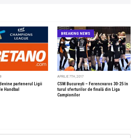
BREAKING NEWS
8
APRILIE 7TH, 2017
evine partenerul Ligii
CSM Bucureşti – Ferencvaros 30-25 în
de Handbal
turul sferturilor de finală din Liga
Campionilor