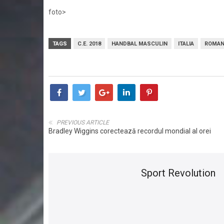
foto>
TAGS
C.E. 2018
HANDBAL MASCULIN
ITALIA
ROMAN
PREVIOUS ARTICLE
Bradley Wiggins corectează recordul mondial al orei
Sport Revolution