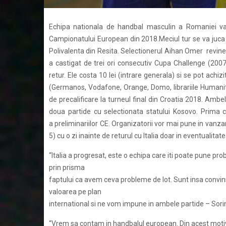
Echipa nationala de handbal masculin a Romaniei va in
Campionatului European din 2018.Meciul tur se va juca p
Polivalenta din Resita. Selectionerul Aihan Omer revine a
a castigat de trei ori consecutiv Cupa Challenge (200
retur. Ele costa 10 lei (intrare generala) si se pot achiz
(Germanos, Vodafone, Orange, Domo, librariile Humanitas
de precalificare la turneul final din Croatia 2018. Amb
doua partide cu selectionata statului Kosovo. Prima c
a preliminariilor CE. Organizatorii vor mai pune in vanza
5) cu o zi inainte de returul cu Italia doar in eventualita
“Italia a progresat, este o echipa care iti poate pune prob
prin prisma
faptului ca avem ceva probleme de lot. Sunt insa convin
valoarea pe plan
international si ne vom impune in ambele partide – Sori
“Vrem sa contam in handbalul european. Din acest motiv,