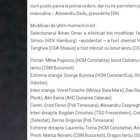
cum poate parea la prima vedere, dar nu ne permitem pa
masculina – Alexandru Dedu, presedinte FRH.
Modificari de ultim moment in lot:
Selectionerul Aihan Omer a efectuat trei modificari fata
Simicu (HSV Hamburg) –accidentat – a fost chemat Vi
Tenghea (CSA Steaua) a fost inlocuit cu Ionut Iancu (CSM
Portari: Mihai Popescu (HCM Constanta), Ionut Ciobanu 
Iancu (CSM Bucuresti)
Extreme stanga: George Buricea (HCM Constant5;a), C
Odorhei)
Interi stanga: Viorel Fotache (Minaur Baia Mare), Dan R
Plock), Alin Sania (AHC Dunarea Calarasi)
Centri: Cristi Fenici (Poli Timisoara), Alexandru Csepregh
Interi dreapta: Bogdan Criciotoiu (TSG Friesenheim), Cris
(Selestat), Demis Grigoras (Poli Timisoara)
Extreme dreapta: Laurentiu Toma (HCM Constanta), And
Pivoti: Marius Novanc (CSM Bucuresti), Dragos Iancu (St