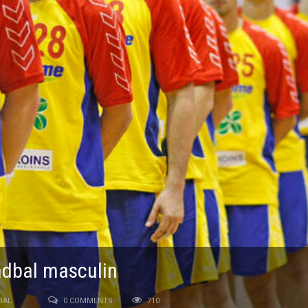
ndbal masculin
BAL
0 COMMENTS
710