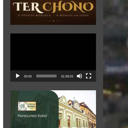
Player
video
00:00
01:58:03