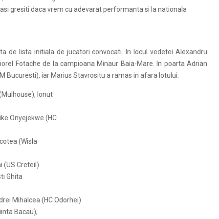
si gresiti daca vrem cu adevarat performanta si la nationala
 de lista initiala de jucatori convocati. In locul vedetei Alexandru
orel Fotache de la campioana Minaur Baia-Mare. In poarta Adrian
 Bucuresti), iar Marius Stavrositu a ramas in afara lotului.
(Mulhouse), Ionut
hike Onyejekwe (HC
acotea (Wisla
i (US Creteil)
ti Ghita
rei Mihalcea (HC Odorhei)
iinta Bacau),