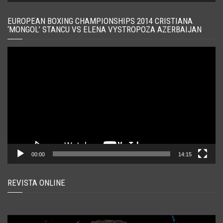
EUROPEAN BOXING CHAMPIONSHIPS 2014 CRISTIANA
‘MONGOL’ STANCU VS ELENA VYSTROPOZA AZERBAIJAN
Player
video
00:00
14:15
REVISTA ONLINE