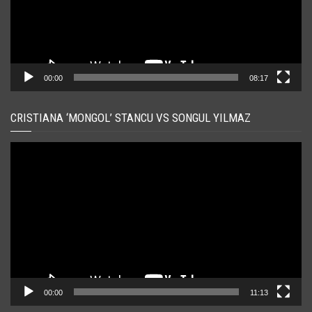
00:00
08:17
CRISTIANA ‘MONGOL’ STANCU VS SONGUL YILMAZ
Player
video
00:00
11:13