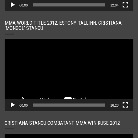
00:00
12:04
MMA WORLD TITLE 2012, ESTONY-TALLINN, CRISTIANA
‘MONGOL’ STANCU
Player
video
00:00
16:23
CRISTIANA STANCU COMBATANT MMA WIN RUSE 2012
Player