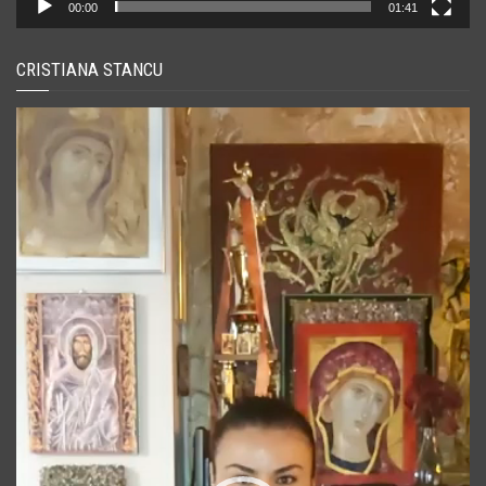
00:00
01:41
CRISTIANA STANCU
Player
video