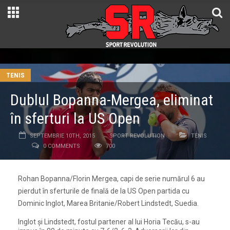
TENIS
Dublul Bopanna-Mergea, eliminat
în sferturi la US Open
SEPTEMBRIE 10TH, 2015
SPORT REVOLUTION
TENIS
0 COMMENTS
700
Rohan Bopanna/Florin Mergea, capi de serie numărul 6 au
pierdut în sferturile de finală de la US Open partida cu
Dominic Inglot, Marea Britanie/Robert Lindstedt, Suedia.
Inglot și Lindstedt, fostul partener al lui Horia Tecău, s-au