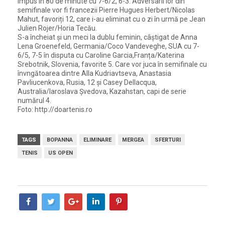
impus în 80 de minute cu 7-6/2, 6-3. Adversarii lor din
semifinale vor fi francezii Pierre Hugues Herbert/Nicolas
Mahut, favoriți 12, care i-au eliminat cu o zi în urmă pe Jean
Julien Rojer/Horia Tecău.
S-a încheiat și un meci la dublu feminin, câștigat de Anna
Lena Groenefeld, Germania/Coco Vandeveghe, SUA cu 7-
6/5, 7-5 în disputa cu Caroline Garcia,Franța/Katerina
Srebotnik, Slovenia, favorite 5. Care vor juca în semifinale cu
învngătoarea dintre Alla Kudriavtseva, Anastasia
Pavliucenkova, Rusia, 12 și Casey Dellacqua,
Australia/Iaroslava Șvedova, Kazahstan, capi de serie
numărul 4.
Foto: http://doartenis.ro
TAGS
BOPANNA
ELIMINARE
MERGEA
SFERTURI
TENIS
US OPEN