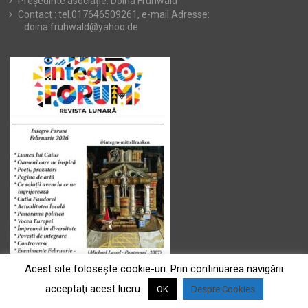
Președinte asociație: Doina Frühwald
Contact : tel.017646509261, e-mail Adresse:
doina.fruhwald@yahoo.de
Acest site foloseşte cookie-uri. Prin continuarea navigării
acceptaţi acest lucru.
OK
Despre Cookies