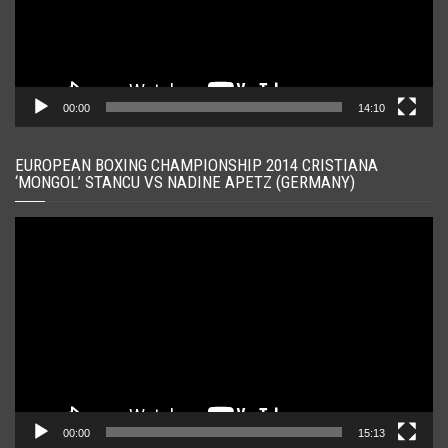
00:00
14:10
EUROPEAN BOXING CHAMPIONSHIP 2014 CRISTIANA
‘MONGOL’ STANCU VS NADINE APETZ (GERMANY)
Player
video
00:00
15:13