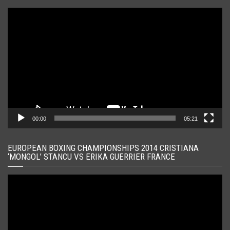
Player
video
00:00
05:21
EUROPEAN BOXING CHAMPIONSHIPS 2014 CRISTIANA
‘MONGOL’ STANCU VS ERIKA GUERRIER FRANCE
Player
video