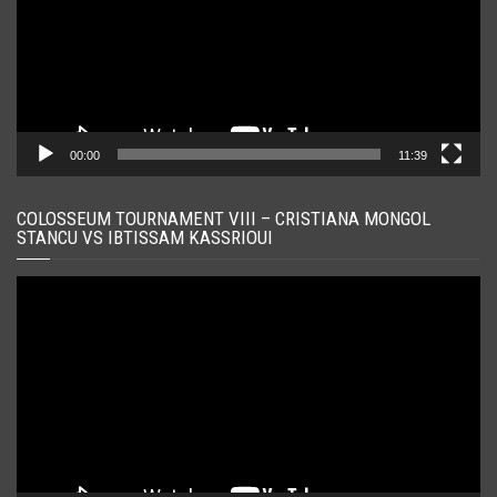
00:00
11:39
COLOSSEUM TOURNAMENT VIII – CRISTIANA MONGOL
STANCU VS IBTISSAM KASSRIOUI
Player
video