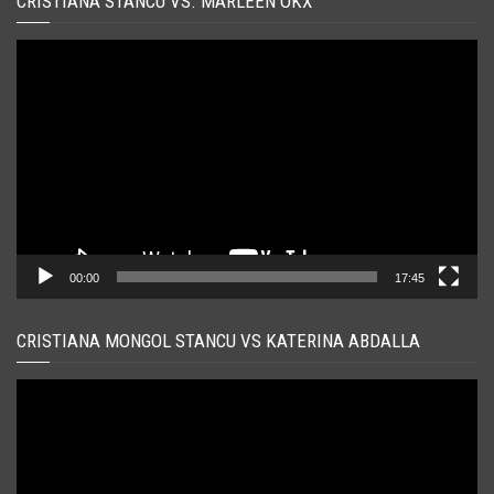
CRISTIANA STANCU VS. MARLEEN OKX
Player
video
00:00
17:45
CRISTIANA MONGOL STANCU VS KATERINA ABDALLA
Player
video