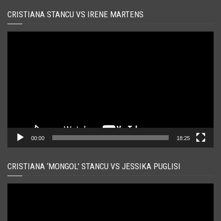
CRISTIANA STANCU VS IRENE MARTENS
Player
video
00:00
18:25
CRISTIANA ‘MONGOL’ STANCU VS JESSIKA PUGLISI
Player
video