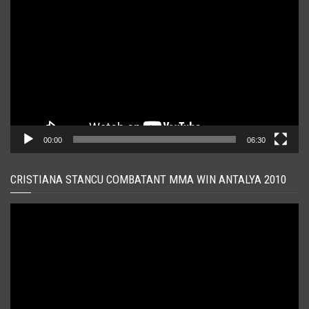
video
00:00
06:30
CRISTIANA STANCU COMBATANT MMA WIN ANTALYA 2010
Player
video