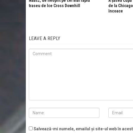
Naasz, de neoprit pe cel mai rapid
A șasea Cupă 
traseu de Ice Cross Downhill
de la Chicago
încoace
LEAVE A REPLY
Salvează-mi numele, emailul și site-ul web în aces