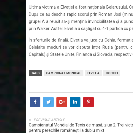
Ultima victimă a Elveției a fost naționala Belarusului. 
După ce au deschis rapid scorul prin Roman Josi (minutul
grupei A a reușit să-și mențină invincibilitatea și a punc
prin Walker. Astfel, Elveția a câștigat cu 4-1 partida cu 
În sferturile de finală, Elveția va juca cu Cehia, forma
Celelalte meciuri se vor disputa între Rusia (pentru
Capitals) și Statele Unite, Finlanda și Slovacia, respectiv
TAGS
CAMPIONAT MONDIAL
ELVETIA
HOCHEI
PREVIOUS ARTICLE
Campionatul Mondial de Tenis de masă, ziua 2: Trei victo
pentru perechile românești la dublu mixt