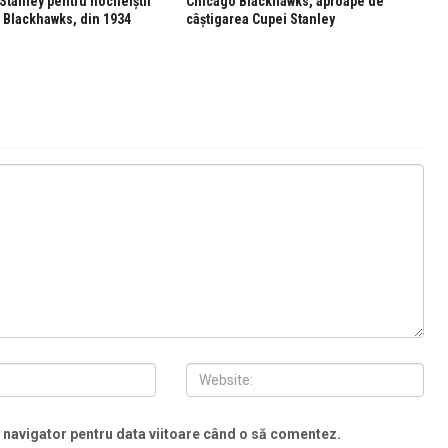
Stanley pentru hocheiștii
Chicago Blackhawks, aproape de
 Blackhawks, din 1934
câștigarea Cupei Stanley
t navigator pentru data viitoare când o să comentez.