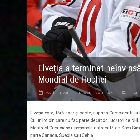
Elveția a terminat neînvins
Mondial de Hochei
MAI 15TH, 2013
SPORT REVOLUTION
HOCHE
Elveția este, fără doar și poate, supriza Campionatului
Cu un lot din care nu fac parte decât doi jucători de NH
Montreal Canadiens), naționala antrenată de Sam Simp
parte Canada, Suedia sau Cehia.