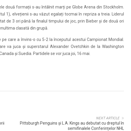
Cele două formații s-au întâlnit marți pe Globe Arena din Stockholm.
 1), elvețienii s-au văzut egalați tocmai în repriza a treia. Liderul
tat de 3 ori până la finalul timpului de joc, prin Bieber și de două ori
penultima clasată din grupă.
ție pe care a învins-o cu 5-2 la începutul acestui Campionat Mondial.
 care va juca și superstarul Alexander Ovetchkin de la Washington
 Canada și Suedia. Partidele se vor juca joi, 16 mai.
NEXT ARTICLE
rii
Pittsburgh Penguins și L.A. Kings au debutat cu dreptul în
semifinalele Conferințelor NHL