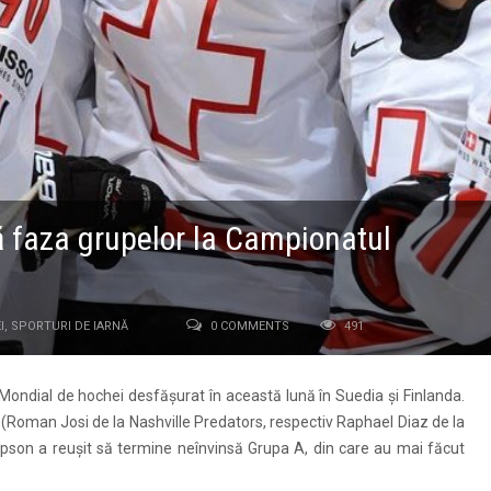
ă faza grupelor la Campionatul
I
,
SPORTURI DE IARNĂ
0 COMMENTS
491
 Mondial de hochei desfășurat în această lună în Suedia și Finlanda.
L (Roman Josi de la Nashville Predators, respectiv Raphael Diaz de la
son a reușit să termine neînvinsă Grupa A, din care au mai făcut