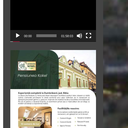
video
00:00
01:58:03