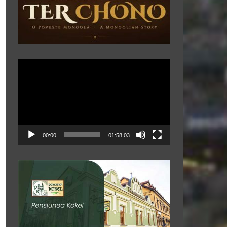
Player
video
00:00
01:58:03