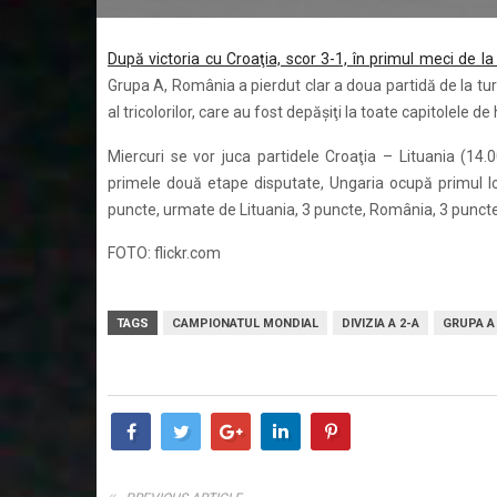
După victoria cu Croaţia, scor 3-1, în primul meci de
Grupa A, România a pierdut clar a doua partidă de la turn
al tricolorilor, care au fost depăşiţi la toate capitolele de
Miercuri se vor juca partidele Croaţia – Lituania (14
primele două etape disputate, Ungaria ocupă primul lo
puncte, urmate de Lituania, 3 puncte, România, 3 puncte, 
FOTO: flickr.com
TAGS
CAMPIONATUL MONDIAL
DIVIZIA A 2-A
GRUPA A