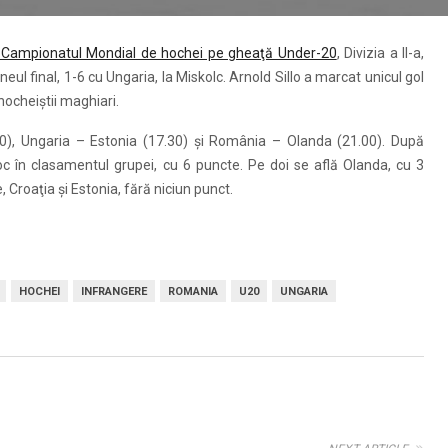
 la Campionatul Mondial de hochei pe gheaţă Under-20
, Divizia a II-a,
eul final, 1-6 cu Ungaria, la Miskolc. Arnold Sillo a marcat unicul gol
 hocheiştii maghiari.
.00), Ungaria – Estonia (17.30) şi România – Olanda (21.00). După
c în clasamentul grupei, cu 6 puncte. Pe doi se află Olanda, cu 3
Croaţia şi Estonia, fără niciun punct.
HOCHEI
INFRANGERE
ROMANIA
U20
UNGARIA