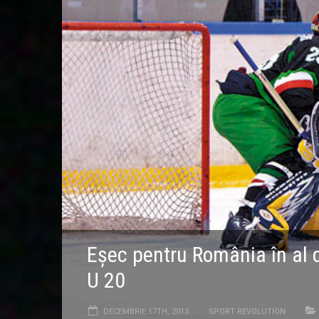
Eşec pentru România în al 
U 20
DECEMBRIE 17TH, 2013
SPORT REVOLUTION