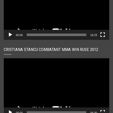
00:00
16:23
CRISTIANA STANCU COMBATANT MMA WIN RUSE 2012
Player
video
00:00
06:30