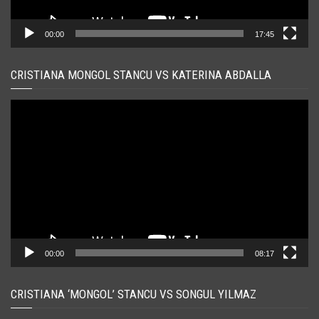
00:00
17:45
CRISTIANA MONGOL STANCU VS KATERINA ABDALLA
Player
video
00:00
08:17
CRISTIANA ‘MONGOL’ STANCU VS SONGUL YILMAZ