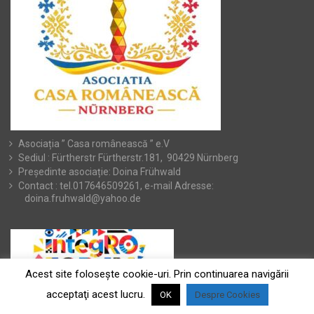
Asociația ” Casa românească ” e.V
Sediul : Fürtherstr Fürtherstr.181, 90429 Nürnberg
Președinte asociație: Doina Frühwald
Contact : tel.017646509261, e-mail Adresse:
doina.fruhwald@yahoo.de
Acest site foloseşte cookie-uri. Prin continuarea navigării
acceptaţi acest lucru.
OK
Despre Cookies