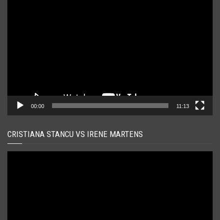
Player
video
00:00
11:13
CRISTIANA STANCU VS IRENE MARTENS
Player
video