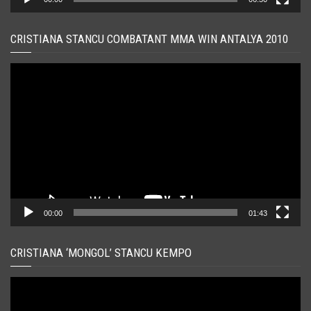
CRISTIANA STANCU COMBATANT MMA WIN ANTALYA 2010
Player
video
00:00
01:43
CRISTIANA ‘MONGOL’ STANCU KEMPO
Player
video