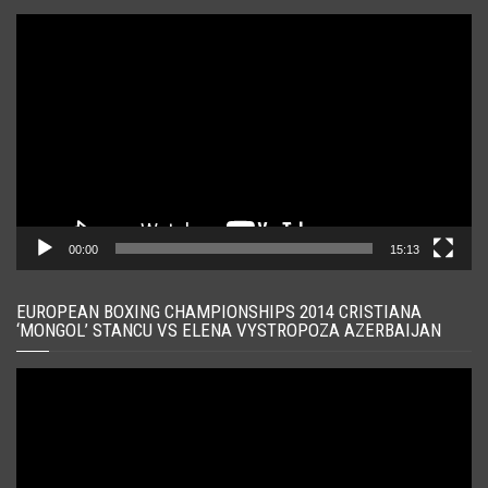
Player
video
00:00
15:13
EUROPEAN BOXING CHAMPIONSHIPS 2014 CRISTIANA
‘MONGOL’ STANCU VS ELENA VYSTROPOZA AZERBAIJAN
Player
video