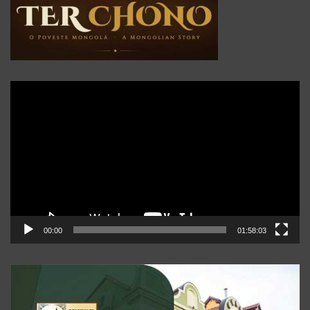
Player
video
00:00
01:58:03