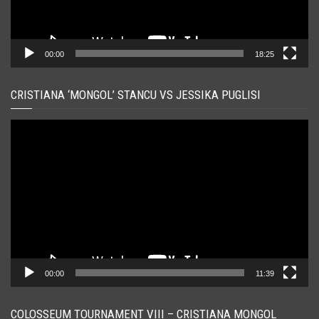
00:00
18:25
CRISTIANA ‘MONGOL’ STANCU VS JESSIKA PUGLISI
Player
video
00:00
11:39
COLOSSEUM TOURNAMENT VIII – CRISTIANA MONGOL