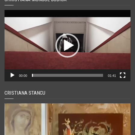
Player
video
00:00
01:41
CRISTIANA STANCU
Player
video