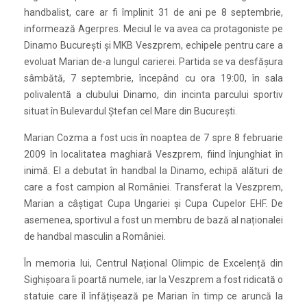
handbalist, care ar fi împlinit 31 de ani pe 8 septembrie,
informează Agerpres. Meciul le va avea ca protagoniste pe
Dinamo București și MKB Veszprem, echipele pentru care a
evoluat Marian de-a lungul carierei. Partida se va desfășura
sâmbătă, 7 septembrie, începând cu ora 19:00, în sala
polivalentă a clubului Dinamo, din incinta parcului sportiv
situat în Bulevardul Ștefan cel Mare din București.
Marian Cozma a fost ucis în noaptea de 7 spre 8 februarie
2009 în localitatea maghiară Veszprem, fiind înjunghiat în
inimă. El a debutat în handbal la Dinamo, echipă alături de
care a fost campion al României. Transferat la Veszprem,
Marian a câștigat Cupa Ungariei și Cupa Cupelor EHF. De
asemenea, sportivul a fost un membru de bază al naționalei
de handbal masculin a României.
În memoria lui, Centrul Național Olimpic de Excelență din
Sighișoara îi poartă numele, iar la Veszprem a fost ridicată o
statuie care îl înfățișează pe Marian în timp ce aruncă la