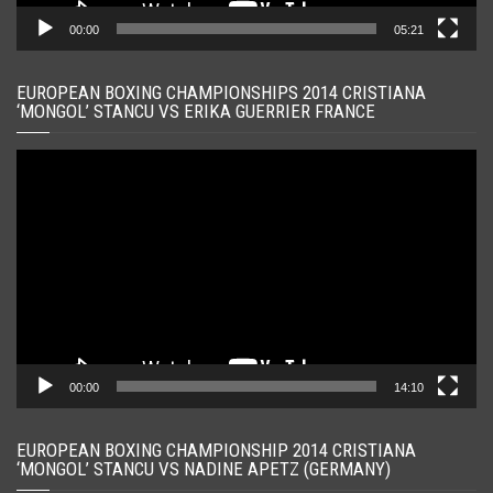
00:00
05:21
EUROPEAN BOXING CHAMPIONSHIPS 2014 CRISTIANA
‘MONGOL’ STANCU VS ERIKA GUERRIER FRANCE
Player
video
00:00
14:10
EUROPEAN BOXING CHAMPIONSHIP 2014 CRISTIANA
‘MONGOL’ STANCU VS NADINE APETZ (GERMANY)