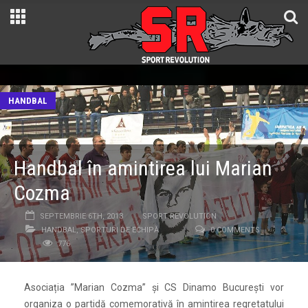
HANDBAL
Handbal în amintirea lui Marian
Cozma
SEPTEMBRIE 6TH, 2013
SPORT REVOLUTION
HANDBAL
,
SPORTURI DE ECHIPĂ
0 COMMENTS
776
Asociația ”Marian Cozma” și CS Dinamo București vor
organiza o partidă comemorativă în amintirea regretatului