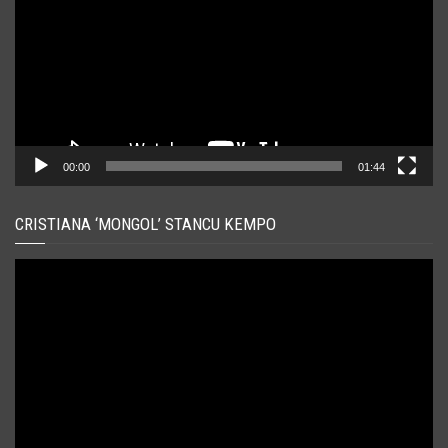
00:00
01:44
CRISTIANA ‘MONGOL’ STANCU KEMPO
Player
video