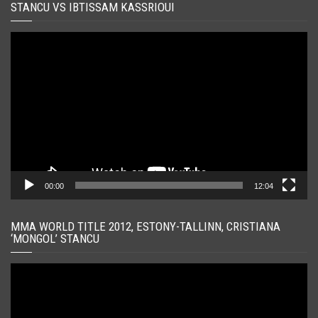
STANCU VS IBTISSAM KASSRIOUI
Player
video
00:00
12:04
MMA WORLD TITLE 2012, ESTONY-TALLINN, CRISTIANA
‘MONGOL’ STANCU
Player
video