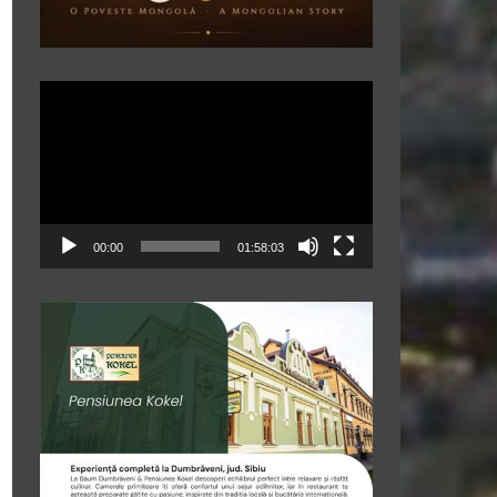
Player
video
00:00
01:58:03