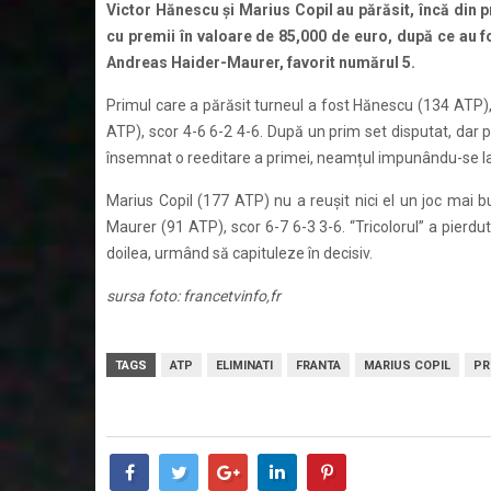
Victor Hănescu și Marius Copil au părăsit, încă din 
cu premii în valoare de 85,000 de euro, după ce au f
Andreas Haider-Maurer, favorit numărul 5.
Primul care a părăsit turneul a fost Hănescu (134 ATP), 
ATP), scor 4-6 6-2 4-6. După un prim set disputat, dar pi
însemnat o reeditare a primei, neamțul impunându-se la 
Marius Copil (177 ATP) nu a reușit nici el un joc mai b
Maurer (91 ATP), scor 6-7 6-3 3-6. “Tricolorul” a pierdut 
doilea, urmând să capituleze în decisiv.
sursa foto: francetvinfo,fr
TAGS
ATP
ELIMINATI
FRANTA
MARIUS COPIL
PR