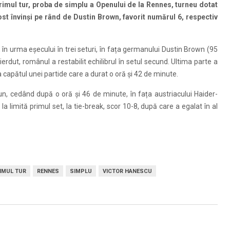
primul tur, proba de simplu a Openului de la Rennes, turneu dotat
ost învinși pe rând de Dustin Brown, favorit numărul 6, respectiv
în urma eșecului în trei seturi, în fața germanului Dustin Brown (95
erdut, românul a restabilit echilibrul în setul secund. Ultima parte a
capătul unei partide care a durat o oră și 42 de minute.
un, cedând după o oră și 46 de minute, în fața austriacului Haider-
la limită primul set, la tie-break, scor 10-8, după care a egalat în al
IMUL TUR
RENNES
SIMPLU
VICTOR HANESCU