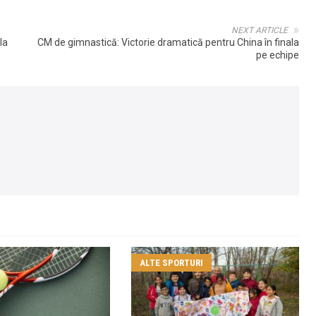
NEXT ARTICLE
la
CM de gimnastică: Victorie dramatică pentru China în finala
pe echipe
ALTE SPORTURI