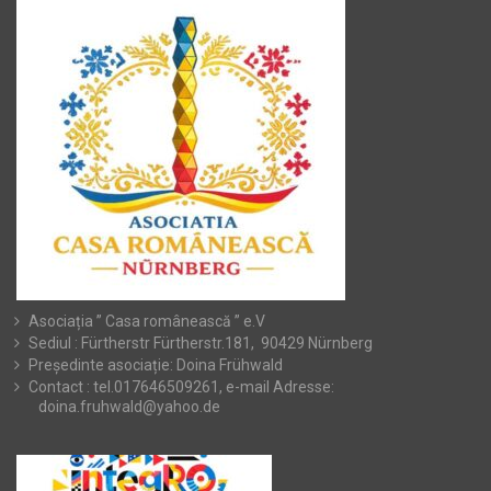
Asociația ” Casa românească ” e.V
Sediul : Fürtherstr Fürtherstr.181, 90429 Nürnberg
Președinte asociație: Doina Frühwald
Contact : tel.017646509261, e-mail Adresse:
doina.fruhwald@yahoo.de