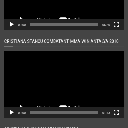
00:00
06:30
CRISTIANA STANCU COMBATANT MMA WIN ANTALYA 2010
Player
video
00:00
01:43