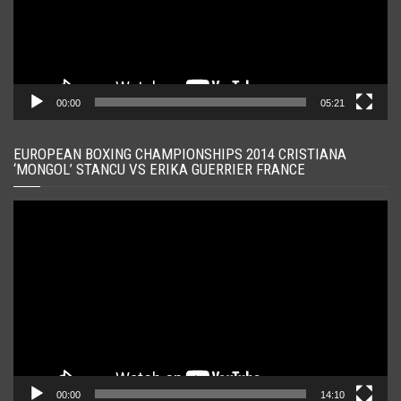
00:00
05:21
EUROPEAN BOXING CHAMPIONSHIPS 2014 CRISTIANA
‘MONGOL’ STANCU VS ERIKA GUERRIER FRANCE
Player
video
00:00
14:10