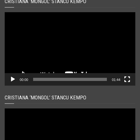
CRISTIANA ‘MONGOL’ STANCU KEMPO
Player
video
00:00
01:44
CRISTIANA ‘MONGOL’ STANCU KEMPO
Player
video