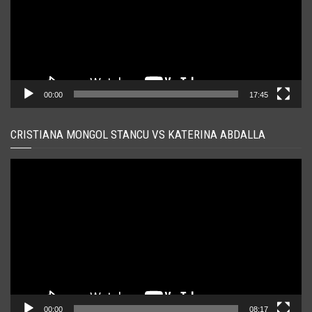
00:00
17:45
CRISTIANA MONGOL STANCU VS KATERINA ABDALLA
Player
video
00:00
08:17