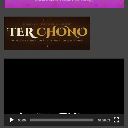
Player
video
00:00
01:58:03