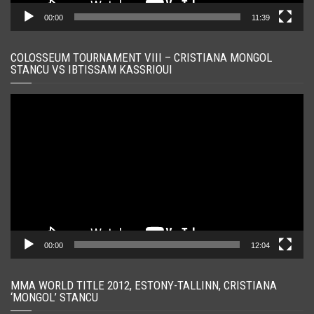
00:00
11:39
COLOSSEUM TOURNAMENT VIII – CRISTIANA MONGOL
STANCU VS IBTISSAM KASSRIOUI
Player
video
00:00
12:04
MMA WORLD TITLE 2012, ESTONY-TALLINN, CRISTIANA
‘MONGOL’ STANCU