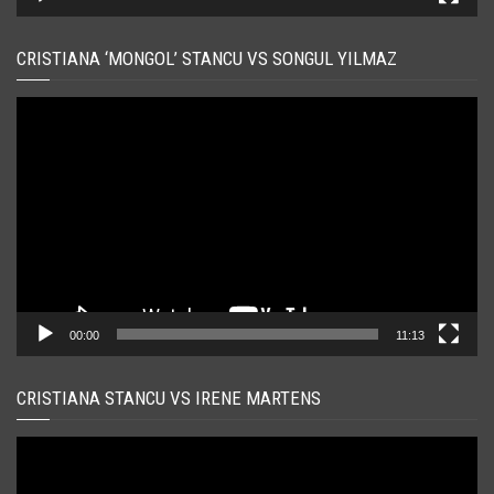
CRISTIANA ‘MONGOL’ STANCU VS SONGUL YILMAZ
Player
video
00:00
11:13
CRISTIANA STANCU VS IRENE MARTENS
Player
video