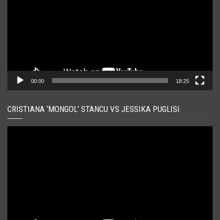
00:00
18:25
CRISTIANA ‘MONGOL’ STANCU VS JESSIKA PUGLISI
Player
video