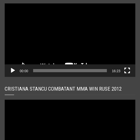
Player
video
00:00
16:23
CRISTIANA STANCU COMBATANT MMA WIN RUSE 2012
Player
video