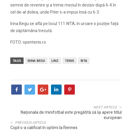
semne de revenire și a trimis meciul în decisiv după 6-4 în
cel de-al doilea, unde Piter s-a impus însă cu 6-3.
Irina Begu se află pe locul 111 WTA, în urcare o poziție față
de săptămâna trecută.
FOTO: opentenis.ro
TAGS
IRINA BEGU
LINZ
TENIS
WTA
NEXT ARTICLE
Naționala de minifotbal este pregătită să își apere titlul
european
PREVIOUS ARTICLE
Copil s-a calificat în optimi la Rennes