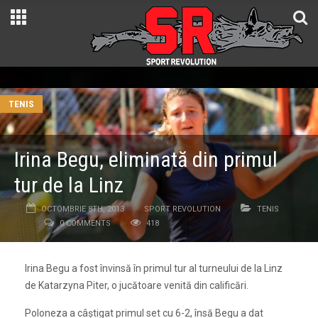
TENIS
Irina Begu, eliminată din primul
tur de la Linz
OCTOMBRIE 8TH, 2013
SPORT REVOLUTION
TENIS
0 COMMENTS
418
Irina Begu a fost învinsă în primul tur al turneului de la Linz
de Katarzyna Piter, o jucătoare venită din calificări.
Poloneza a câștigat primul set cu 6-2, însă Begu a dat