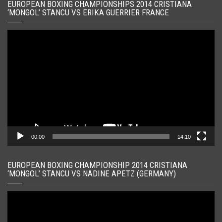
EUROPEAN BOXING CHAMPIONSHIPS 2014 CRISTIANA
‘MONGOL’ STANCU VS ERIKA GUERRIER FRANCE
Player
video
00:00
14:10
EUROPEAN BOXING CHAMPIONSHIP 2014 CRISTIANA
‘MONGOL’ STANCU VS NADINE APETZ (GERMANY)
Player
video