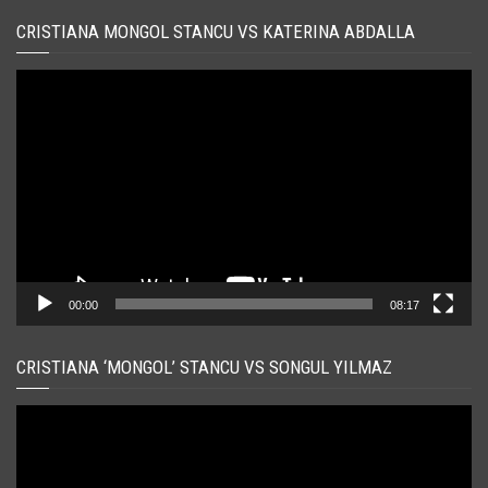
CRISTIANA MONGOL STANCU VS KATERINA ABDALLA
Player
video
00:00
08:17
CRISTIANA ‘MONGOL’ STANCU VS SONGUL YILMAZ
Player
video