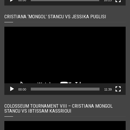
00:00
18:25
CRISTIANA ‘MONGOL’ STANCU VS JESSIKA PUGLISI
Player
video
00:00
11:39
COLOSSEUM TOURNAMENT VIII – CRISTIANA MONGOL
STANCU VS IBTISSAM KASSRIOUI
Player
video