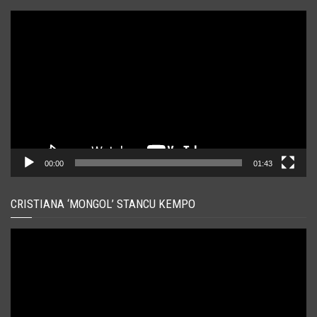
Player
video
00:00
01:43
CRISTIANA ‘MONGOL’ STANCU KEMPO
Player
video