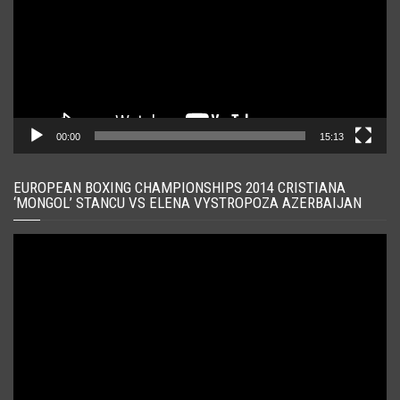
00:00
15:13
EUROPEAN BOXING CHAMPIONSHIPS 2014 CRISTIANA
‘MONGOL’ STANCU VS ELENA VYSTROPOZA AZERBAIJAN
Player
video