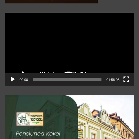
Player
video
00:00
01:58:03