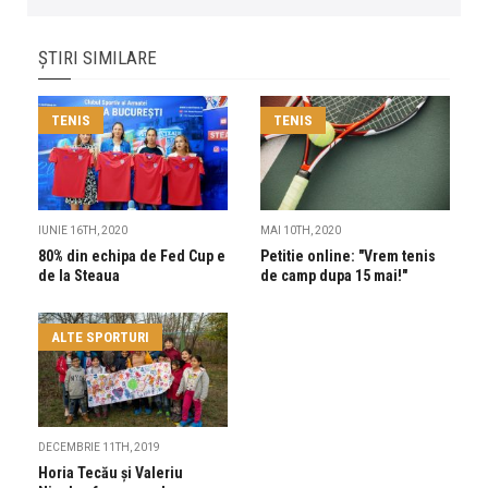
ȘTIRI SIMILARE
TENIS
TENIS
IUNIE 16TH, 2020
MAI 10TH, 2020
80% din echipa de Fed Cup e
Petitie online: "Vrem tenis
de la Steaua
de camp dupa 15 mai!"
ALTE SPORTURI
DECEMBRIE 11TH, 2019
Horia Tecău și Valeriu