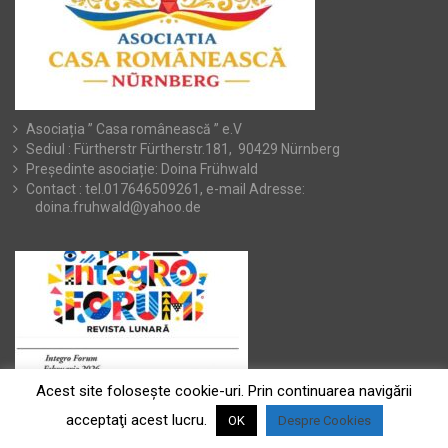
Asociația ” Casa românească ” e.V
Sediul : Fürtherstr Fürtherstr.181, 90429 Nürnberg
Președinte asociație: Doina Frühwald
Contact : tel.017646509261, e-mail Adresse:
doina.fruhwald@yahoo.de
Acest site foloseşte cookie-uri. Prin continuarea navigării
acceptaţi acest lucru.
OK
Despre Cookies