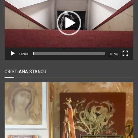
00:00
01:41
CRISTIANA STANCU
Player
video