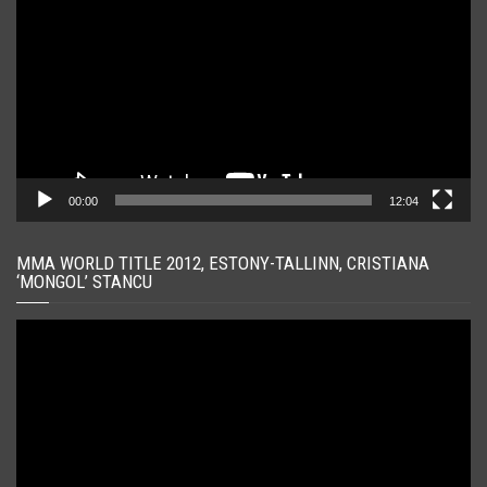
00:00
12:04
MMA WORLD TITLE 2012, ESTONY-TALLINN, CRISTIANA
‘MONGOL’ STANCU
Player
video