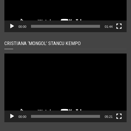
00:00
01:44
CRISTIANA ‘MONGOL’ STANCU KEMPO
Player
video
00:00
05:21