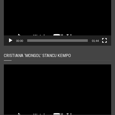
00:00
01:44
CRISTIANA ‘MONGOL’ STANCU KEMPO
Player
video