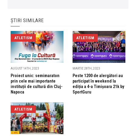
ȘTIRI SIMILARE
ATLETISM
ATLETISM
AUGUST 14TH, 2023
MARTIE 28TH, 2023
Proiect unic: semimaraton
Peste 1200 de alergători au
prin cele mai importante
participat în weekend la
instituții de cultură din Cluj-
ediția a 4-a Timișoara 21k by
Napoca
SportGuru
ATLETISM