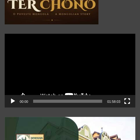
Player
video
00:00
01:58:03