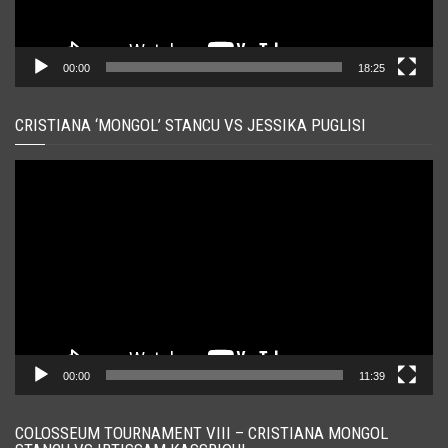
00:00
18:25
CRISTIANA ‘MONGOL’ STANCU VS JESSIKA PUGLISI
Player
video
00:00
11:39
COLOSSEUM TOURNAMENT VIII – CRISTIANA MONGOL