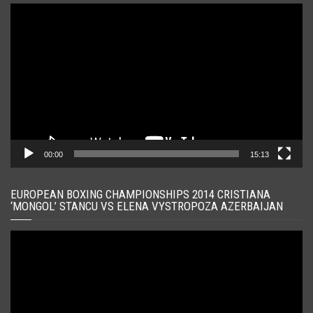
Player
video
00:00
15:13
EUROPEAN BOXING CHAMPIONSHIPS 2014 CRISTIANA
‘MONGOL’ STANCU VS ELENA VYSTROPOZA AZERBAIJAN
Player
video