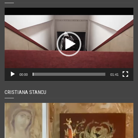
Player
video
00:00
01:41
CRISTIANA STANCU
Player
video