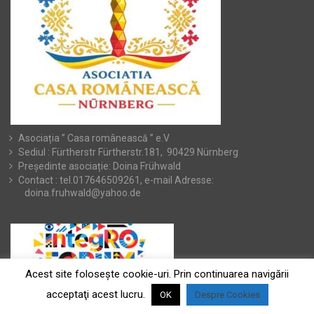
Asociația ” Casa românească ” e.V
Sediul : Fürtherstr Fürtherstr.181, 90429 Nürnberg
Președinte asociație: Doina Frühwald
Contact : tel.017646509261, e-mail Adresse:
doina.fruhwald@yahoo.de
Acest site foloseşte cookie-uri. Prin continuarea navigării
acceptaţi acest lucru.
OK
Despre Cookies