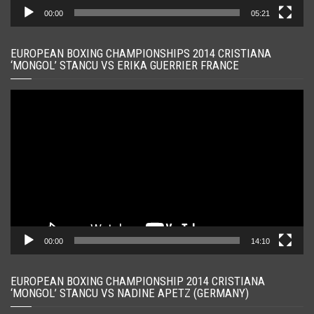
00:00
05:21
EUROPEAN BOXING CHAMPIONSHIPS 2014 CRISTIANA
‘MONGOL’ STANCU VS ERIKA GUERRIER FRANCE
Player
video
00:00
14:10
EUROPEAN BOXING CHAMPIONSHIP 2014 CRISTIANA
‘MONGOL’ STANCU VS NADINE APETZ (GERMANY)