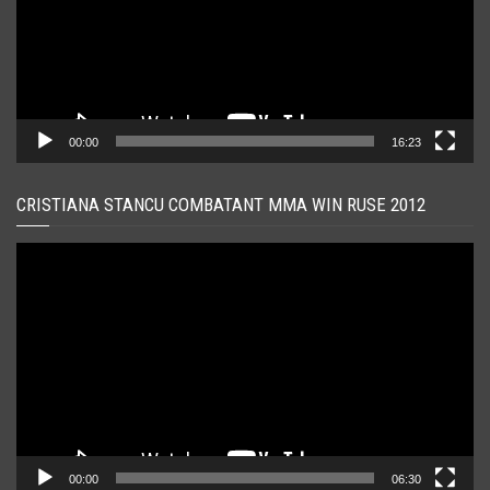
00:00
16:23
CRISTIANA STANCU COMBATANT MMA WIN RUSE 2012
Player
video
00:00
06:30