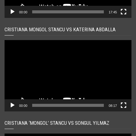
00:00
17:45
CRISTIANA MONGOL STANCU VS KATERINA ABDALLA
Player
video
00:00
08:17
CRISTIANA ‘MONGOL’ STANCU VS SONGUL YILMAZ
Player