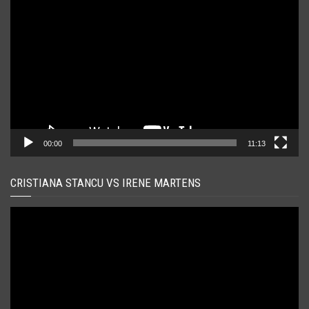
video
00:00
11:13
CRISTIANA STANCU VS IRENE MARTENS
Player
video