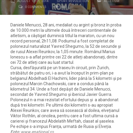
AUGUST 17TH, 2014
SPORT REVOLUTION
ATLETISM
0 COMMENTS
687
Daniele Menucci, 28 ani, medaliat cu argint și bronz în proba
de 10.000 metri la ultimele două întreceri continentale de
atletism, a câștigat duminică titlul la maraton, cu un nou
record personal, 2h11,08. Podiumul a fost completat de
polonezul naturalizat Yavred Shegumo, la 52 de secunde și
de rusul Alexei Reunkov, la 1,05 minute. Românul Marius
Ionescu s-a aflat printre cei 22 de atleți abandonați, dintre
cei 72 de atleți care au luat startul.
Cursa, desfășurată pe un traseu în circuit, prin Zurich,
străbătut de patru ori, i-a avut la început în prim-plan pe
belgianul Abdelhadi El Hachimi, lider până la 5 kilometri și pe
polonezul Marcin Chachowski, care a condus până la
kilometrul 34. Unde a fost depășit de Daniele Menucci,
secondat de Yavred Shegumo și ibericul Javier Guerra.
Polonezul n-a mai rezistat efortului depus și a abandonat
după trei kilometri. Pe ultimii doi kilometri s-au apropiat
Alexei Reunkov, care avea să sosească al doilea, elvețianul
Viktor Rothlin, al cincilea, pentru care a fost ultima cursă a
carierei și francezul Abdelatih Meftah, clasat al șaselea.
Pe echipe s-a impus Franța, urmată de Rusia și Elveția.
Foto:
www.enational.ro