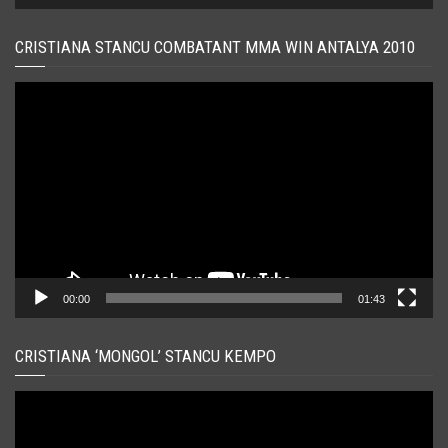
CRISTIANA STANCU COMBATANT MMA WIN ANTALYA 2010
Player
video
00:00
01:43
CRISTIANA ‘MONGOL’ STANCU KEMPO
Player
video