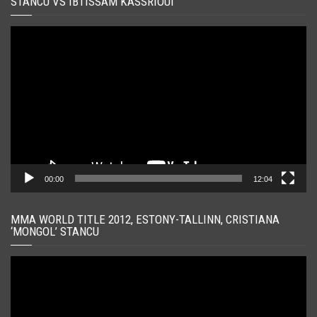
STANCU VS IBTISSAM KASSRIOUI
Player
video
00:00
12:04
MMA WORLD TITLE 2012, ESTONY-TALLINN, CRISTIANA
‘MONGOL’ STANCU
Player
video