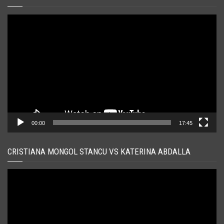
Player
video
00:00
17:45
CRISTIANA MONGOL STANCU VS KATERINA ABDALLA
Player
video