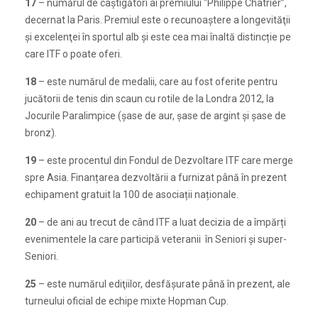
17
– numărul de câștigători ai premiului “Philippe Chatrier”,
decernat la Paris. Premiul este o recunoaştere a longevităţii
şi excelenţei în sportul alb şi este cea mai înaltă distincție pe
care ITF o poate oferi.
18
– este numărul de medalii, care au fost oferite pentru
jucătorii de tenis din scaun cu rotile de la Londra 2012, la
Jocurile Paralimpice (șase de aur, șase de argint și șase de
bronz).
19
– este procentul din Fondul de Dezvoltare ITF care merge
spre Asia. Finanțarea dezvoltării a furnizat până în prezent
echipament gratuit la 100 de asociații naționale.
20
– de ani au trecut de când ITF a luat decizia de a împărți
evenimentele la care participă veteranii în Seniori și super-
Seniori.
25
– este numărul ediţiilor, desfăşurate până în prezent, ale
turneului oficial de echipe mixte Hopman Cup.