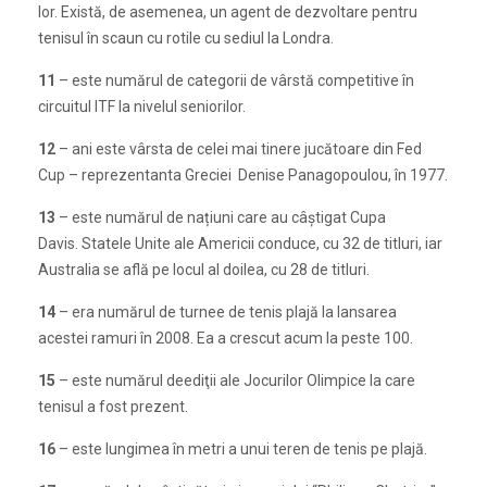
lor. Există, de asemenea, un agent de dezvoltare pentru
tenisul în scaun cu rotile cu sediul la Londra.
11
– este numărul de categorii de vârstă competitive în
circuitul ITF la nivelul seniorilor.
12
– ani este vârsta de celei mai tinere jucătoare din Fed
Cup – reprezentanta Greciei Denise Panagopoulou, în 1977.
13
– este numărul de națiuni care au câștigat Cupa
Davis. Statele Unite ale Americii conduce, cu 32 de titluri, iar
Australia se află pe locul al doilea, cu 28 de titluri.
14
– era numărul de turnee de tenis plajă la lansarea
acestei ramuri în 2008. Ea a crescut acum la peste 100.
15
– este numărul deediţii ale Jocurilor Olimpice la care
tenisul a fost prezent.
16
– este lungimea în metri a unui teren de tenis pe plajă.