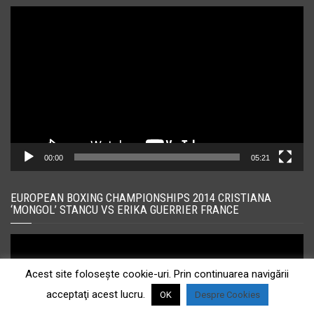
Player
video
00:00
05:21
EUROPEAN BOXING CHAMPIONSHIPS 2014 CRISTIANA
‘MONGOL’ STANCU VS ERIKA GUERRIER FRANCE
Player
video
Acest site foloseşte cookie-uri. Prin continuarea navigării
acceptaţi acest lucru.
OK
Despre Cookies