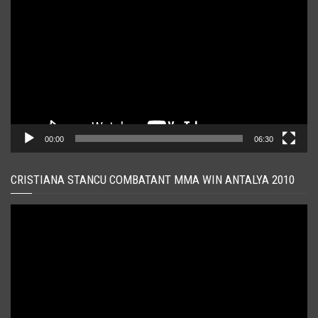
video
00:00
06:30
CRISTIANA STANCU COMBATANT MMA WIN ANTALYA 2010
Player
video