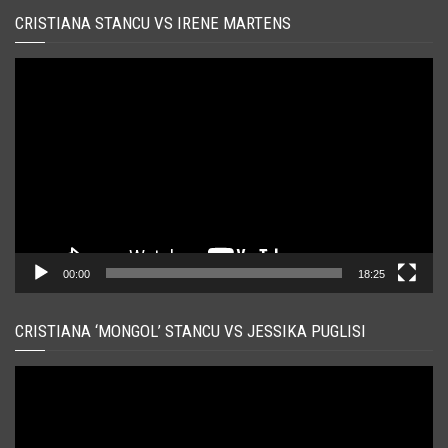
CRISTIANA STANCU VS IRENE MARTENS
Player
video
00:00
18:25
CRISTIANA ‘MONGOL’ STANCU VS JESSIKA PUGLISI
Player
video