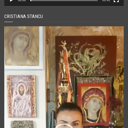
00:00
01:41
CRISTIANA STANCU
Player
video