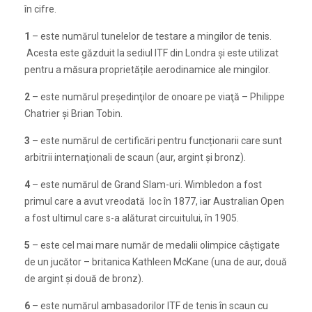
în cifre.
1
– este numărul tunelelor de testare a mingilor de tenis.
Acesta este găzduit la sediul ITF din Londra şi este utilizat
pentru a măsura proprietățile aerodinamice ale mingilor.
2
– este numărul preşedinţilor de onoare pe viaţă – Philippe
Chatrier și Brian Tobin.
3
– este numărul de certificări pentru funcționarii care sunt
arbitrii internaţionali de scaun (aur, argint şi bronz).
4
– este numărul de Grand Slam-uri. Wimbledon a fost
primul care a avut vreodată loc în 1877, iar Australian Open
a fost ultimul care s-a alăturat circuitului, în 1905.
5
– este cel mai mare număr de medalii olimpice câştigate
de un jucător – britanica Kathleen McKane (una de aur, două
de argint și două de bronz).
6
– este numărul ambasadorilor ITF de tenis în scaun cu