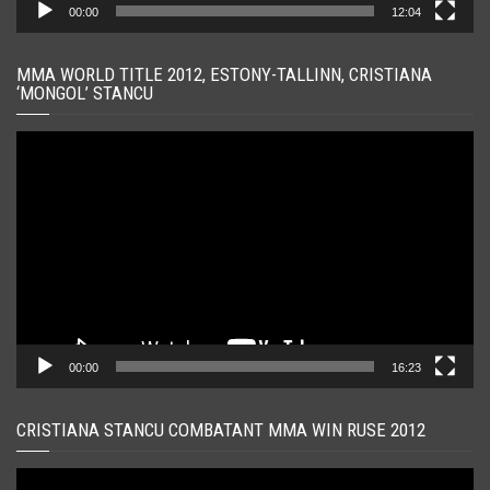
00:00
12:04
MMA WORLD TITLE 2012, ESTONY-TALLINN, CRISTIANA
‘MONGOL’ STANCU
Player
video
00:00
16:23
CRISTIANA STANCU COMBATANT MMA WIN RUSE 2012
Player