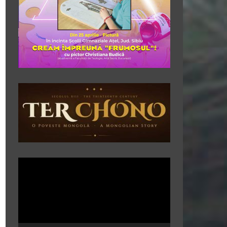
Player
video