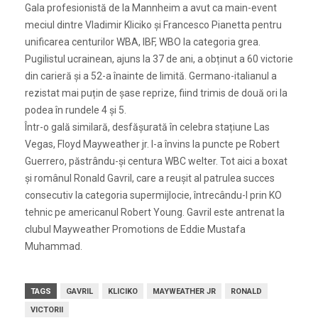
Gala profesionistă de la Mannheim a avut ca main-event
meciul dintre Vladimir Kliciko și Francesco Pianetta pentru
unificarea centurilor WBA, IBF, WBO la categoria grea.
Pugilistul ucrainean, ajuns la 37 de ani, a obținut a 60 victorie
din carieră și a 52-a înainte de limită. Germano-italianul a
rezistat mai puțin de șase reprize, fiind trimis de două ori la
podea în rundele 4 și 5.
Într-o gală similară, desfășurată în celebra stațiune Las
Vegas, Floyd Mayweather jr. l-a învins la puncte pe Robert
Guerrero, păstrându-și centura WBC welter. Tot aici a boxat
și românul Ronald Gavril, care a reușit al patrulea succes
consecutiv la categoria supermijlocie, întrecându-l prin KO
tehnic pe americanul Robert Young. Gavril este antrenat la
clubul Mayweather Promotions de Eddie Mustafa
Muhammad.
TAGS
GAVRIL
KLICIKO
MAYWEATHER JR
RONALD
VICTORII