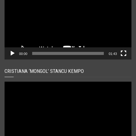
00:00
01:43
CRISTIANA ‘MONGOL’ STANCU KEMPO
Player
video