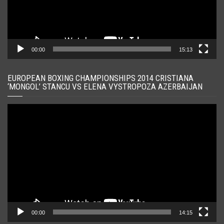
00:00
15:13
EUROPEAN BOXING CHAMPIONSHIPS 2014 CRISTIANA
‘MONGOL’ STANCU VS ELENA VYSTROPOZA AZERBAIJAN
Player
video
00:00
14:15