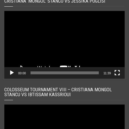
CRISTIANA ‘MONGOL’ STANCU VS JESSIKA PUGLISI
Player
video
00:00
11:39
COLOSSEUM TOURNAMENT VIII – CRISTIANA MONGOL
STANCU VS IBTISSAM KASSRIOUI
Player
video