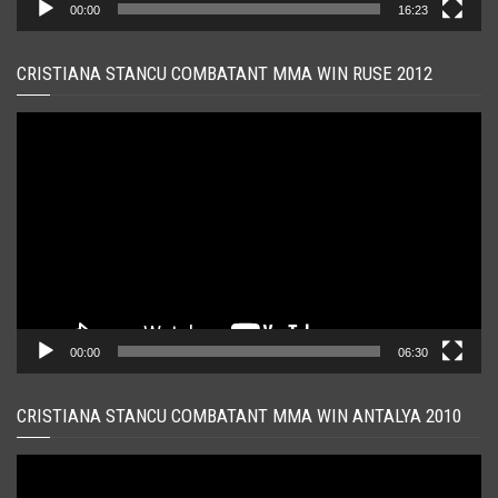
00:00
16:23
CRISTIANA STANCU COMBATANT MMA WIN RUSE 2012
Player
video
00:00
06:30
CRISTIANA STANCU COMBATANT MMA WIN ANTALYA 2010
Player
video