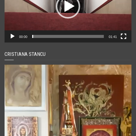
00:00
01:41
CRISTIANA STANCU
Player
video