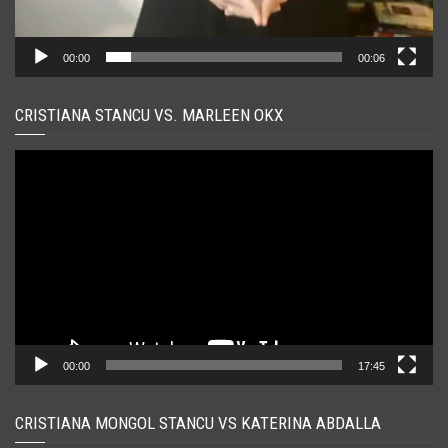
00:00
00:06
CRISTIANA STANCU VS. MARLEEN OKX
Player
video
00:00
17:45
CRISTIANA MONGOL STANCU VS KATERINA ABDALLA