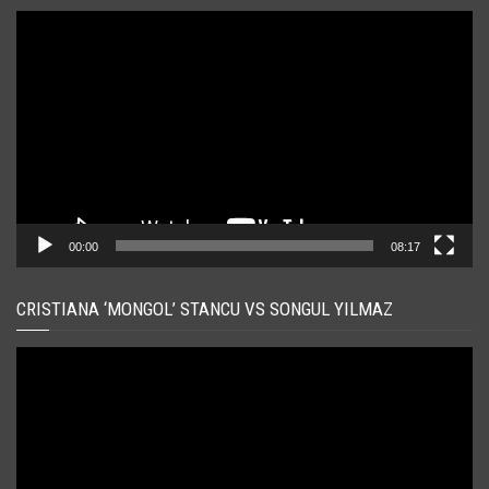
Player
video
00:00
08:17
CRISTIANA ‘MONGOL’ STANCU VS SONGUL YILMAZ
Player
video