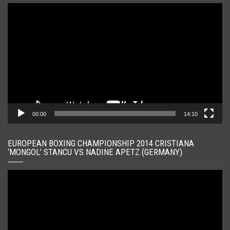
Player
video
00:00
14:10
EUROPEAN BOXING CHAMPIONSHIP 2014 CRISTIANA
‘MONGOL’ STANCU VS NADINE APETZ (GERMANY)
Player
video