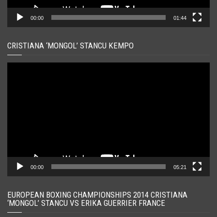
00:00
01:44
CRISTIANA ‘MONGOL’ STANCU KEMPO
Player
video
00:00
05:21
EUROPEAN BOXING CHAMPIONSHIPS 2014 CRISTIANA
‘MONGOL’ STANCU VS ERIKA GUERRIER FRANCE