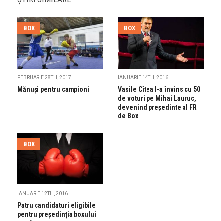
BOX
BOX
FEBRUARIE 28TH, 2017
IANUARIE 14TH, 2016
Mănuşi pentru campioni
Vasile Cîtea l-a învins cu 50
de voturi pe Mihai Lauruc,
devenind preşedinte al FR
de Box
BOX
IANUARIE 12TH, 2016
Patru candidaturi eligibile
pentru președinția boxului