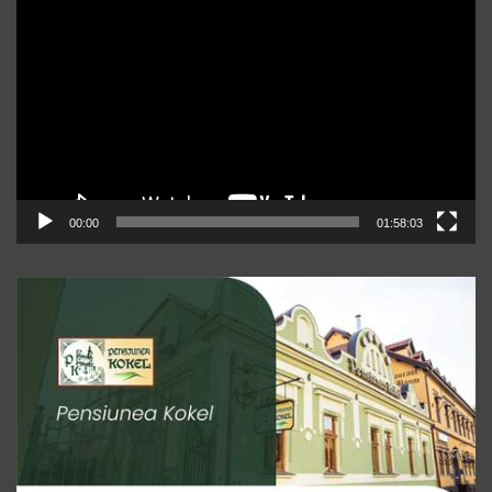
video
00:00
01:58:03