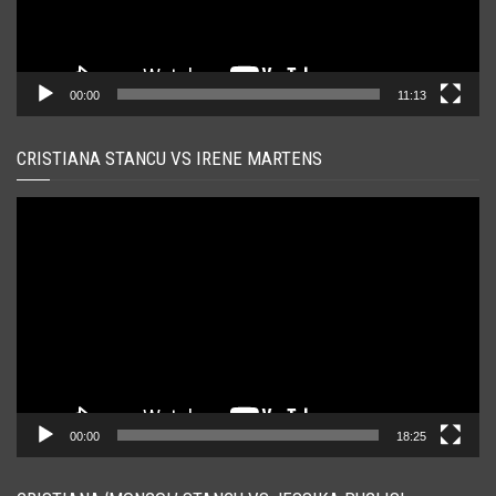
00:00
11:13
CRISTIANA STANCU VS IRENE MARTENS
Player
video
00:00
18:25