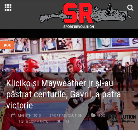
BOX
Kliciko și Mayweather jr și-au
păstrat centurile, Gavril, a patra
victorie
MAI 5TH, 2013
SPORT REVOLUTION
BOX
0 COMMENTS
463