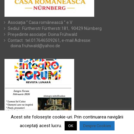
Asociația ” Casa românească ” e.V
Sediul : Fürtherstr Fürtherstr.181, 90429 Nürnberg
Președinte asociație: Doina Frühwald
Contact : tel.017646509261, e-mail Adresse:
doina.fruhwald@yahoo.de
Acest site foloseşte cookie-uri. Prin continuarea navigării
acceptaţi acest lucru.
OK
Despre Cookies