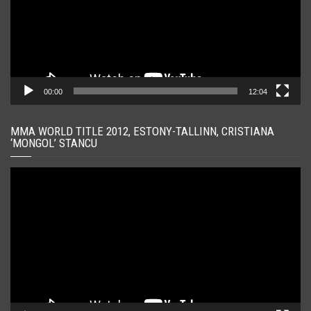
00:00
12:04
MMA WORLD TITLE 2012, ESTONY-TALLINN, CRISTIANA
‘MONGOL’ STANCU
Player
video