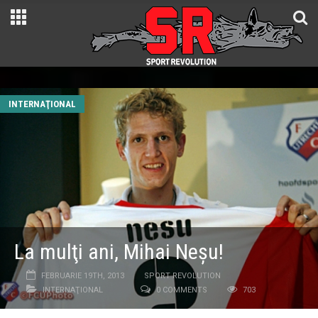
INTERNAŢIONAL
La mulţi ani, Mihai Neşu!
FEBRUARIE 19TH, 2013
SPORT REVOLUTION
INTERNAŢIONAL
0 COMMENTS
703