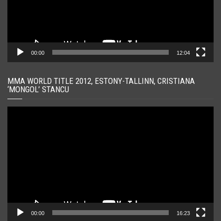
00:00
12:04
MMA WORLD TITLE 2012, ESTONY-TALLINN, CRISTIANA
‘MONGOL’ STANCU
Player
video
00:00
16:23