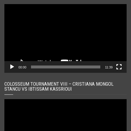
Player
video
00:00
11:39
COLOSSEUM TOURNAMENT VIII – CRISTIANA MONGOL
STANCU VS IBTISSAM KASSRIOUI
Player
video