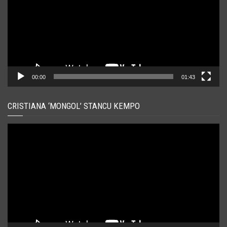
00:00
01:43
CRISTIANA ‘MONGOL’ STANCU KEMPO
Player
video