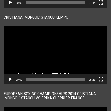
00:00
01:44
CRISTIANA ‘MONGOL’ STANCU KEMPO
Player
video
00:00
05:21
EUROPEAN BOXING CHAMPIONSHIPS 2014 CRISTIANA
‘MONGOL’ STANCU VS ERIKA GUERRIER FRANCE
Player