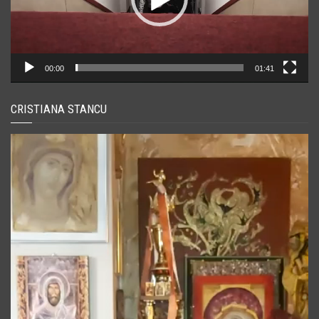
00:00
01:41
CRISTIANA STANCU
Player
video