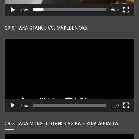
00:00
00:06
CRISTIANA STANCU VS. MARLEEN OKX
Player
video
00:00
17:45
CRISTIANA MONGOL STANCU VS KATERINA ABDALLA
Player