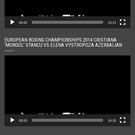
00:00
15:13
EUROPEAN BOXING CHAMPIONSHIPS 2014 CRISTIANA
‘MONGOL’ STANCU VS ELENA VYSTROPOZA AZERBAIJAN
Player
video
00:00
14:15