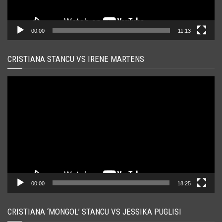
00:00
11:13
CRISTIANA STANCU VS IRENE MARTENS
Player
video
00:00
18:25
CRISTIANA ‘MONGOL’ STANCU VS JESSIKA PUGLISI