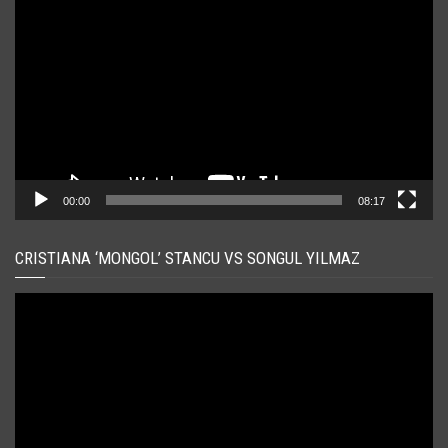
video
00:00
08:17
CRISTIANA ‘MONGOL’ STANCU VS SONGUL YILMAZ
Player
video