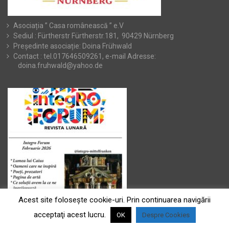
Asociația ” Casa românească ” e.V
Sediul : Fürtherstr Fürtherstr.181, 90429 Nürnberg
Președinte asociație: Doina Frühwald
Contact : tel.017646509261, e-mail Adresse:
doina.fruhwald@yahoo.de
Acest site foloseşte cookie-uri. Prin continuarea navigării
acceptaţi acest lucru.
OK
Despre Cookies