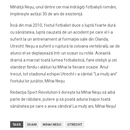
Mihăiţă Neşu, unul dintre cei mai îndrăgiţi fotbalişti români,
împlineşte astăzi 30 de ani de existenţă.
Încă din mai 2010, fostul fotbalist duce o luptă foarte dură
cu sănătatea, luptă cauzată de un accident pe care el l-a
suferit la un antrenament al formaţiei sale din Olanda,
Utrecht. Neşu
a suferit o ruptură la coloana vertebrală, iar de
atunci el se deplasează într-un scaun cu rotile. Această
dramă a marcat toată lumea fotbalistică, fanii stelişti şi cei
olandezi fiindu-i alături lui Mihai la fiecare ocazie. Anul
trecut, tot stadionul echipei Utrecht i-a cântat “La mulţi ani”
fostului lor jucător, Mihai Neşu.
Redacţia Sport Revolution îi doreşte lui Mihai Neşu să aibă
parte de răbdare, putere şi să poată aduna înapoi toată
sănătatea pe care o avea cândva! La mulţi ani, Mihai Neşu!
TAGS
30 ANI
MIHAI NESU
UTRECHT