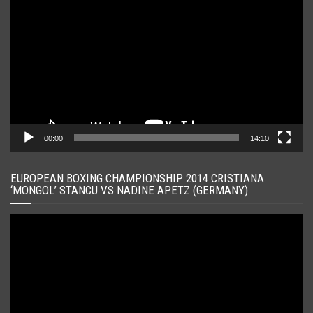
video
00:00
14:10
EUROPEAN BOXING CHAMPIONSHIP 2014 CRISTIANA
‘MONGOL’ STANCU VS NADINE APETZ (GERMANY)
Player
video