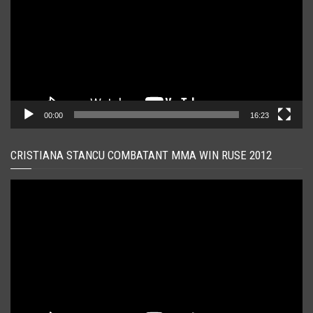
00:00
16:23
CRISTIANA STANCU COMBATANT MMA WIN RUSE 2012
Player
video