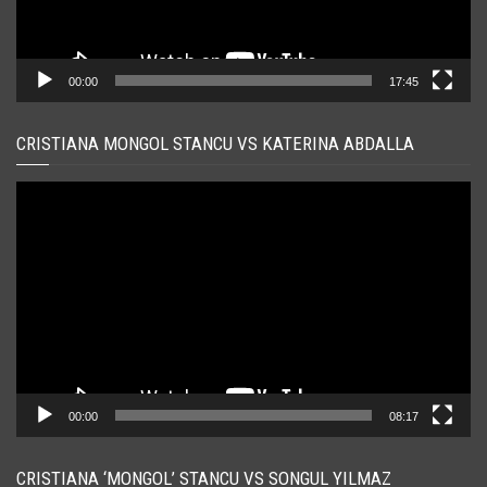
00:00
17:45
CRISTIANA MONGOL STANCU VS KATERINA ABDALLA
Player
video
00:00
08:17
CRISTIANA ‘MONGOL’ STANCU VS SONGUL YILMAZ