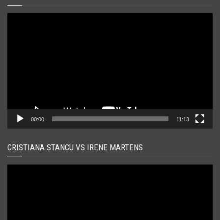
Player
video
00:00
11:13
CRISTIANA STANCU VS IRENE MARTENS
Player
video