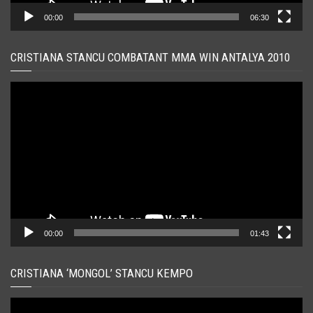
00:00
06:30
CRISTIANA STANCU COMBATANT MMA WIN ANTALYA 2010
Player
video
00:00
01:43
CRISTIANA ‘MONGOL’ STANCU KEMPO
Player