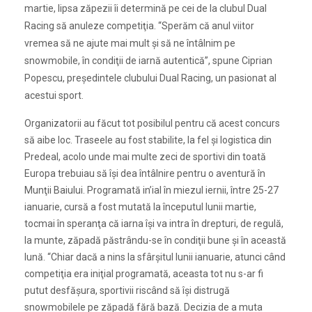
martie, lipsa zăpezii îi determină pe cei de la clubul Dual
Racing să anuleze competiţia. “Sperăm că anul viitor
vremea să ne ajute mai mult şi să ne întâlnim pe
snowmobile, în condiţii de iarnă autentică”, spune Ciprian
Popescu, preşedintele clubului Dual Racing, un pasionat al
acestui sport.
Organizatorii au făcut tot posibilul pentru că acest concurs
să aibe loc. Traseele au fost stabilite, la fel şi logistica din
Predeal, acolo unde mai multe zeci de sportivi din toată
Europa trebuiau să îşi dea întâlnire pentru o aventură în
Munţii Baiului. Programată in’ial în miezul iernii, între 25-27
ianuarie, cursă a fost mutată la începutul lunii martie,
tocmai în speranţa că iarna îşi va intra în drepturi, de regulă,
la munte, zăpadă păstrându-se în condiţii bune şi în această
lună. “Chiar dacă a nins la sfârşitul lunii ianuarie, atunci când
competiţia era iniţial programată, aceasta tot nu s-ar fi
putut desfăşura, sportivii riscând să îşi distrugă
snowmobilele pe zăpadă fără bază. Decizia de a muta