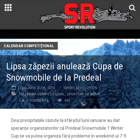
CALENDAR COMPETIŢIONAL
Lipsa zăpezii anulează Cupa de
Snowmobile de la Predeal
FEBRUARIE 25TH, 2014
SPORT REVOLUTION
CALENDAR COMPETIŢIONAL
,
SPORTURI DE IARNĂ
0 COMMENTS
663
Deşi precipitaţiile căzute la sfârşitul lunii ianuarie au dat
speranţe organizatorilor că Predeal Snowmobile 1 Winter
Cup se va putea organiza fără probleme în weekend-ul 7-9