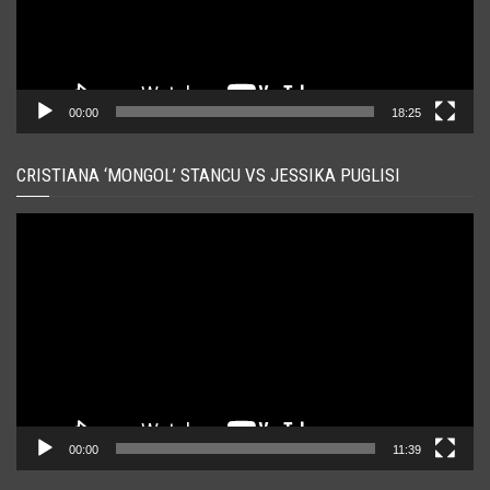
00:00
18:25
CRISTIANA ‘MONGOL’ STANCU VS JESSIKA PUGLISI
Player
video
00:00
11:39