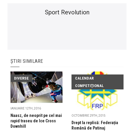
Sport Revolution
ȘTIRI SIMILARE
DIVERSE
CALENDAR
COMPETIŢIONAL
IANUARIE 12TH, 2016
Naasz, de neoprit pe cel mai
OCTOMBRIE 29TH, 2015
rapid traseu de Ice Cross
Drept la replică: Federația
Downhill
Română de Patinaj