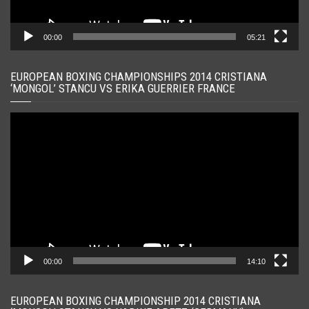
00:00
05:21
EUROPEAN BOXING CHAMPIONSHIPS 2014 CRISTIANA
‘MONGOL’ STANCU VS ERIKA GUERRIER FRANCE
Player
video
00:00
14:10
EUROPEAN BOXING CHAMPIONSHIP 2014 CRISTIANA