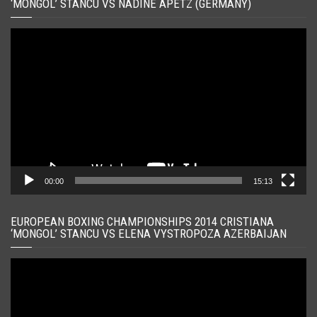
‘MONGOL’ STANCU VS NADINE APETZ (GERMANY)
Player
video
00:00
15:13
EUROPEAN BOXING CHAMPIONSHIPS 2014 CRISTIANA
‘MONGOL’ STANCU VS ELENA VYSTROPOZA AZERBAIJAN
Player
video