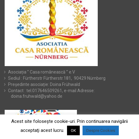
Asociația ” Casa românească ” e.V
Sediul : Fürtherstr Fürtherstr.181, 90429 Nürnberg
Președinte asociație: Doina Frühwald
Contact : tel.017646509261, e-mail Adresse:
doina.fruhwald@yahoo.de
Acest site foloseşte cookie-uri. Prin continuarea navigării
acceptaţi acest lucru.
OK
Despre Cookies