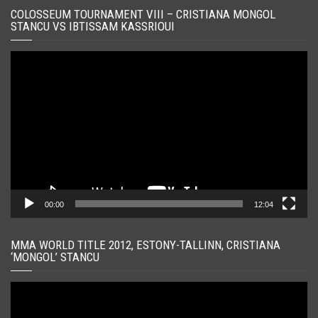
COLOSSEUM TOURNAMENT VIII – CRISTIANA MONGOL
STANCU VS IBTISSAM KASSRIOUI
Player
video
00:00
12:04
MMA WORLD TITLE 2012, ESTONY-TALLINN, CRISTIANA
‘MONGOL’ STANCU
Player
video