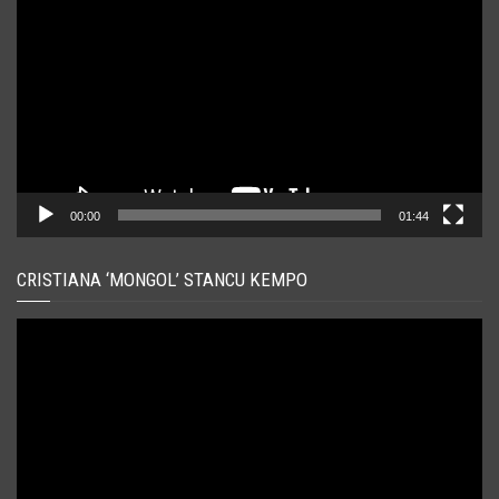
video
00:00
01:44
CRISTIANA ‘MONGOL’ STANCU KEMPO
Player
video