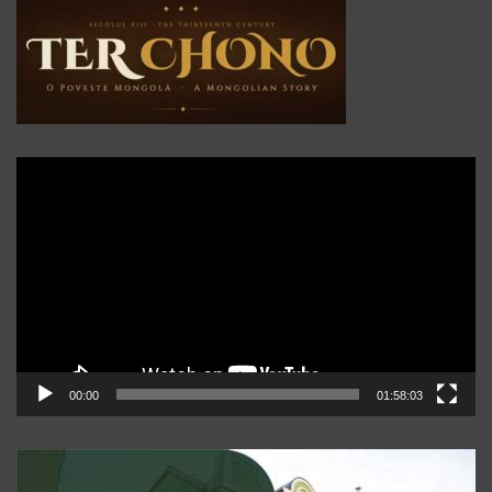
Player
video
00:00
01:58:03