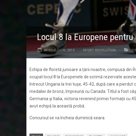
Locul 8 la Europene pentru 
APRILIE 14TH, 2013
SPORT REVOLUTION
SC
Echipa de floretă junioare a țării noastre, compusă din 
ocupat locul 8 la Europenele de scrimă rezervate acestei
întrecut Ungaria la trei tușe, 45-42, după care a pierdut 
medaliei de bronz, împreună cu Canada. Titlul a fost câști
Germania și Italia, victoria revenind primei formații cu 4
avut echipă la această probă.
Concursul se va încheia duminică seara.