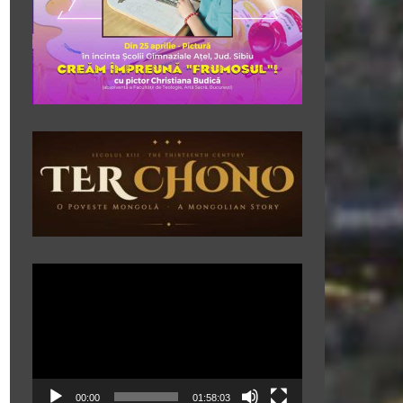
Player
video
00:00
01:58:03