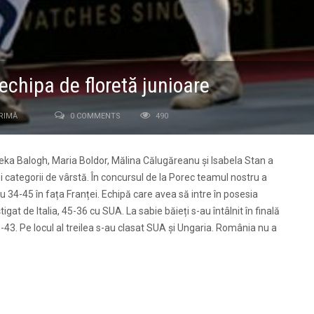
echipa de floretă junioare
RIMĂ
0 COMMENTS
490
Reka Balogh, Maria Boldor, Mălina Călugăreanu și Isabela Stan a
 categorii de vârstă. În concursul de la Porec teamul nostru a
cu 34-45 în fața Franței. Echipă care avea să intre în posesia
gat de Italia, 45-36 cu SUA. La sabie băieți s-au întâlnit în finală
5-43. Pe locul al treilea s-au clasat SUA și Ungaria. România nu a