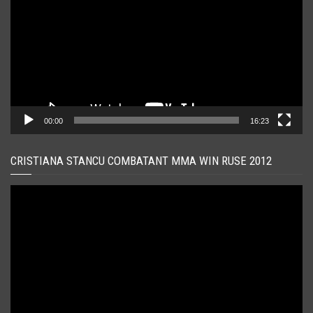
00:00
16:23
CRISTIANA STANCU COMBATANT MMA WIN RUSE 2012
Player
video