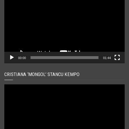
video
00:00
01:44
CRISTIANA ‘MONGOL’ STANCU KEMPO
Player
video