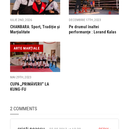
IULIE 2ND, 2026
DECEMBRIE 17TH, 2023
CHANBARA: Sport, Tradiție și
Pe drumul înaltei
Marțialitate
performanţe : Lorand Kalas
ARTE MARŢIALE
MAI 29TH, 2023
CUPA „PRIMĂVERII” LA
KUNG-FU
2 COMMENTS
cristi neacsu