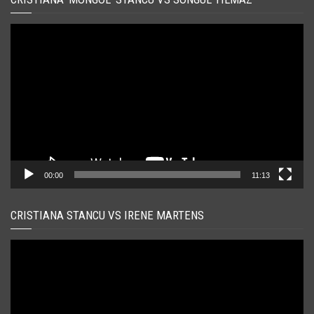
Player
video
00:00
11:13
CRISTIANA STANCU VS IRENE MARTENS
Player
video