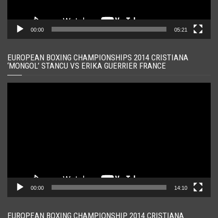
00:00
05:21
EUROPEAN BOXING CHAMPIONSHIPS 2014 CRISTIANA
‘MONGOL’ STANCU VS ERIKA GUERRIER FRANCE
Player
video
00:00
14:10
EUROPEAN BOXING CHAMPIONSHIP 2014 CRISTIANA