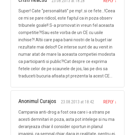
23.08.2013 at 18:28
REPLY
↓
Super! Cate “personalitati” pe mp!..si ce fete…!Ceea
ce mi se pare ridicol, este faptul ca in poza observ
tribunele goale!! S-a promovat in vreun fel aceasta
competitie?!Sau este vorba de un CE cu usile
inchise?! Altii care papa banii nostri de la buget iar
rezultate mai deloc!! Ce interse sunt de au venit in
numar atat de mare la aceasta competiei modesta
ca participanti si public?!Cat despre ce exprima
fetele celor de pe scaunele de jos, las pe dvs sa
traduceti bucuria afisata pt prezenta la acest CE…
Anonimul Curajos
23.08.2013 at 18:42
REPLY
↓
Campania anti-drog a fost cea care i-a strans pe
acesti demnitari in poza, asta pot intelege si nu ma
deranjeaza chiar il consider oportun in planul
imaginii, ca semnal chiar daca in realitate, pentru ei,