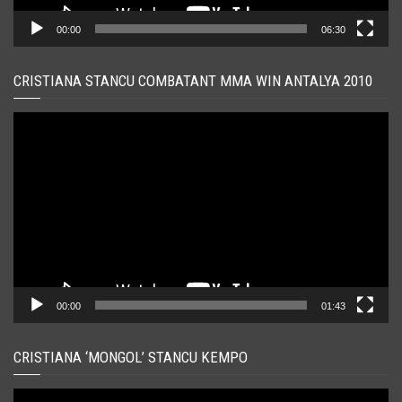
00:00
06:30
CRISTIANA STANCU COMBATANT MMA WIN ANTALYA 2010
Player
video
00:00
01:43
CRISTIANA ‘MONGOL’ STANCU KEMPO
Player