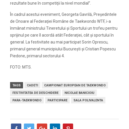
rezultate bune în competiţii la nivel mondial”.
În cadrul acestui eveniment, Georgeta Gavrilă, Preşedintele
de Onoare al Federaţiei Române de Taekwondo WTF, i-a
înmânat ministrului Tineretului şi Sportului un trofeu pentru
sprijinul pe care îl acordă atât Federaţiei, cât şi sportului în
general. La festivitate au mai participat Sorin Oprescu,
primarul general municipiului Bucureşti şi Cristian Popescu
Piedone, primarul sectorului 4.
FOTO: MTS.
TAGS
CADETI
CAMPIONAT EUROPEAN DE TAEKWONDO
FESTIVITATEA DE DESCHIDERE
NICOLAE BANICIOIU
PARA-TAEKWONDO
PARTICIPARE
SALA POLIVALENTA