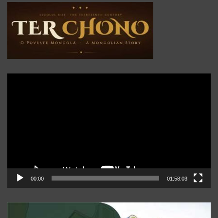
Player
video
00:00
01:58:03