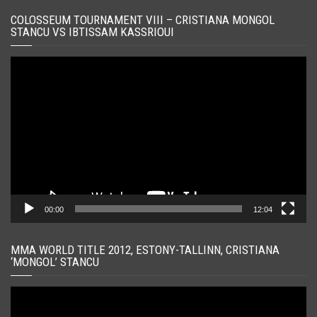
COLOSSEUM TOURNAMENT VIII – CRISTIANA MONGOL
STANCU VS IBTISSAM KASSRIOUI
Player
video
00:00
12:04
MMA WORLD TITLE 2012, ESTONY-TALLINN, CRISTIANA
‘MONGOL’ STANCU
Player
video