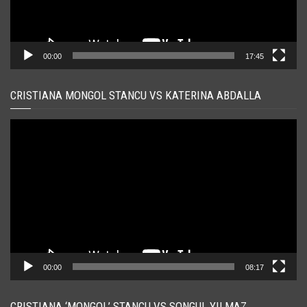
00:00
17:45
CRISTIANA MONGOL STANCU VS KATERINA ABDALLA
Player
video
00:00
08:17
CRISTIANA ‘MONGOL’ STANCU VS SONGUL YILMAZ