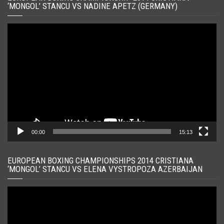
‘MONGOL’ STANCU VS NADINE APETZ (GERMANY)
Player
video
00:00
15:13
EUROPEAN BOXING CHAMPIONSHIPS 2014 CRISTIANA
‘MONGOL’ STANCU VS ELENA VYSTROPOZA AZERBAIJAN
Player
video