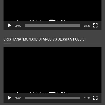
00:00
18:25
CRISTIANA ‘MONGOL’ STANCU VS JESSIKA PUGLISI
Player
video
00:00
11:39