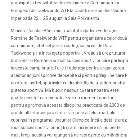
participat la festivitatea de deschidere a Campionatului
European de Taekwondo WTF la Cadeţi care se desfăşoară
în perioada 22 – 25 august la Sala Polivalentă.
Ministrul Nicolae Bănicioiu a salutat iniţiativa Federaţiei
Române de Taekwondo WTF pentru organizarea celor două
campionate, atât cel pentru cadeţi, cât şi cel de Para-
Taekwono şi i-a încurajat pe sportivi: „Vreau să urez tuturor
bun venit în România şi mult succes sportivilor care participă
la aceste campionate. Felicit federaţia pentru organizarea
acestor acţiuni sportive deosebite şi pentru prilejul pe care l-
au oferit, astfel, sportivilor cu dizabilităţi de a-şi demonstra
puterea sportivă. Mă bucur nespus că ţara noastră este
gazda acestor campionate. Este un moment oportun
pentru a promova această disciplină practicată de 2000 de
ani, de altfel şi singura dintre ramurile artelor marţiale
cuprinsă în programul Jocurilor Olimpice. Încă o dată le urez
mult succes sportivilor noşti şi am încredere că, nu peste
mult timp, aceştia vor ajunge să ne reprezinte cu mândrie şi