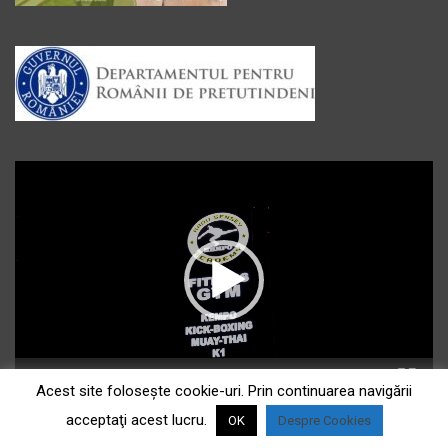
Player
video
00:00
01:59
Acest site foloseşte cookie-uri. Prin continuarea navigării
acceptaţi acest lucru.
OK
Despre Cookies