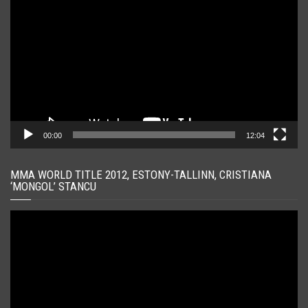
video
00:00
12:04
MMA WORLD TITLE 2012, ESTONY-TALLINN, CRISTIANA
‘MONGOL’ STANCU
Player
video