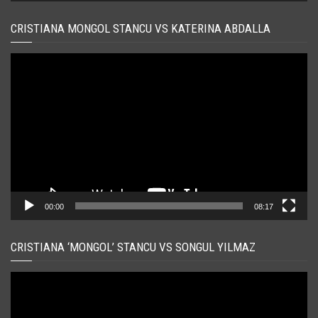
CRISTIANA MONGOL STANCU VS KATERINA ABDALLA
Player
video
00:00
08:17
CRISTIANA ‘MONGOL’ STANCU VS SONGUL YILMAZ
Player
video