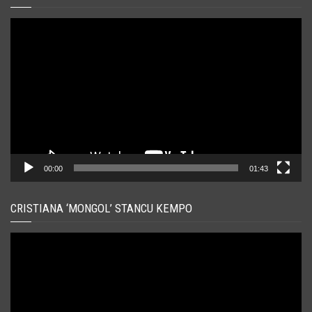
Player
video
00:00
01:43
CRISTIANA ‘MONGOL’ STANCU KEMPO
Player
video