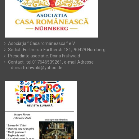
Asociația ” Casa românească ” e.V
Sediul : Fürtherstr Fürtherstr.181, 90429 Nürnberg
Președinte asociație: Doina Frühwald
Contact : tel.017646509261, e-mail Adresse:
doina.fruhwald@yahoo.de