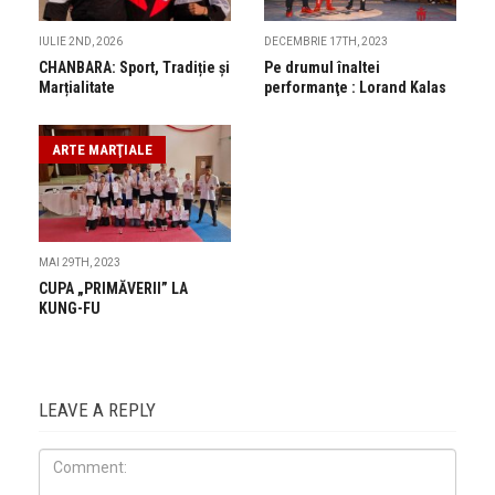
IULIE 2ND, 2026
DECEMBRIE 17TH, 2023
CHANBARA: Sport, Tradiție și
Pe drumul înaltei
Marțialitate
performanţe : Lorand Kalas
ARTE MARŢIALE
MAI 29TH, 2023
CUPA „PRIMĂVERII” LA
KUNG-FU
LEAVE A REPLY