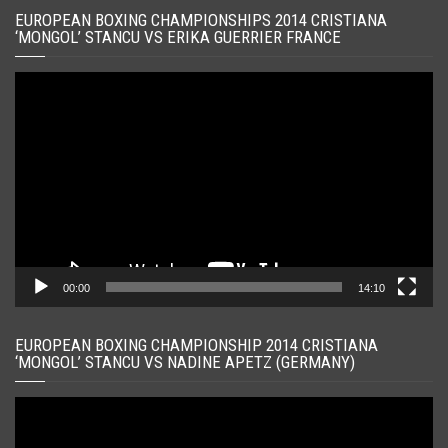
EUROPEAN BOXING CHAMPIONSHIPS 2014 CRISTIANA
‘MONGOL’ STANCU VS ERIKA GUERRIER FRANCE
Player
video
00:00
14:10
EUROPEAN BOXING CHAMPIONSHIP 2014 CRISTIANA
‘MONGOL’ STANCU VS NADINE APETZ (GERMANY)
Player
video