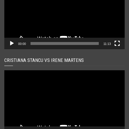
00:00
11:13
CRISTIANA STANCU VS IRENE MARTENS
Player
video