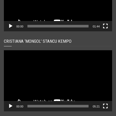
00:00
01:44
CRISTIANA ‘MONGOL’ STANCU KEMPO
Player
video
00:00
05:21