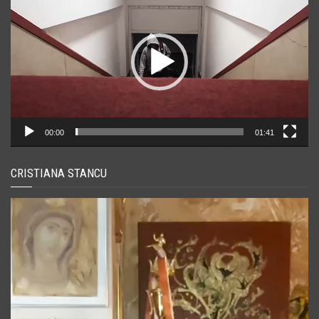
00:00
01:41
CRISTIANA STANCU
Player
video