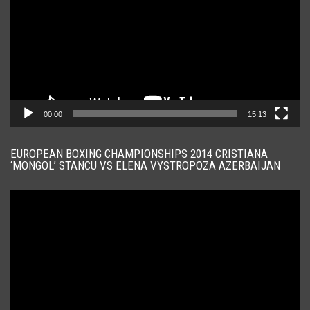
00:00
15:13
EUROPEAN BOXING CHAMPIONSHIPS 2014 CRISTIANA
‘MONGOL’ STANCU VS ELENA VYSTROPOZA AZERBAIJAN
Player
video