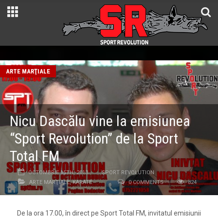
ARTE MARŢIALE
Nicu Dascălu vine la emisiunea
“Sport Revolution” de la Sport
Total FM
OCTOMBRIE 15TH, 2013
SPORT REVOLUTION
ARTE MARŢIALE
,
KARATE
0 COMMENTS
824
De la ora 17.00, în direct pe Sport Total FM, invitatul emisiunii