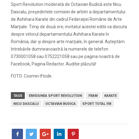
Sport Revolution moderată de Octavian Budică este Nicu
Dascalu, preşedintele comisiei de arbitri a departamentului
de Ashihara Karate din cadrul Federaţiei Române de Arte
Marţiale. Timp de două ore, invitatul acestei editii va discuta
despre viitorul departamentului Ashihara Karate în
România, dar şi despre arte marţiale, în general. Aşteptăm
întrebările dumneavoastră la numerele de telefon
0730001058 sau 0752221058 sau pe pagina noastră de
Facebook, Pagina Redactor. Auditie plăcută!
FOTO: Cosmin Iftode.
TAGS
EMISIUNEA SPORT REVOLUTION
FRAM
KARATE
NICU DASCALU
OCTAVIAN BUDICA
SPORT TOTAL FM