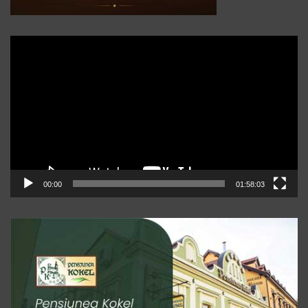
Player
video
00:00
01:58:03