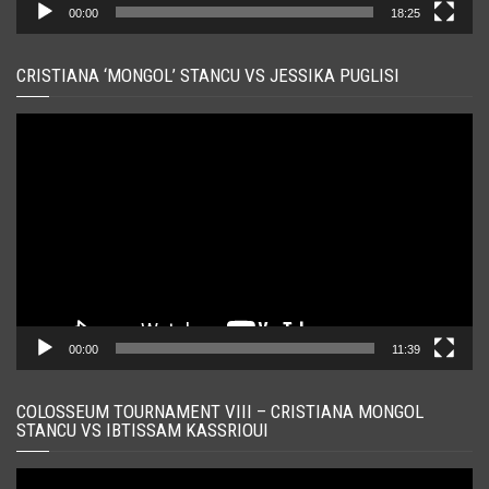
00:00
18:25
CRISTIANA ‘MONGOL’ STANCU VS JESSIKA PUGLISI
Player
video
00:00
11:39
COLOSSEUM TOURNAMENT VIII – CRISTIANA MONGOL
STANCU VS IBTISSAM KASSRIOUI
Player