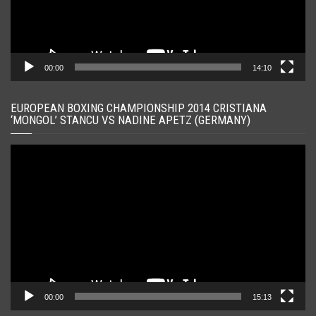
00:00
14:10
EUROPEAN BOXING CHAMPIONSHIP 2014 CRISTIANA
‘MONGOL’ STANCU VS NADINE APETZ (GERMANY)
Player
video
00:00
15:13