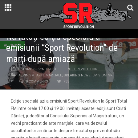
Nu rataţi ediţia specială a
emisiunii “Sport Revolution” de
ALPINISM
marţi după amiază
OCTOMBRIE 22ND, 2013
SPORT REVOLUTION
ALPINISM
,
ARTE MARŢIALE
,
BREAKING NEWS
,
EMISIUNI SR
0 COMMENTS
735
Ediţie specială azi a emisiunii Sport Revolution la Sport Total
FM între orele 17.00 şi 19.00. Invitaţii acestei ediţii sunt Cristi
Dănileţ, judecător al Consiliului Superios al Magistraturii, un
vechi practicant de arte marţiale, care va dezvălui
ascultatorilor amănunte despre trecutul şi prezentul său
sportiv, o latură mai puţin cunoscută a celebrului magistrat