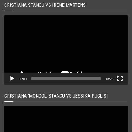
CRISTIANA STANCU VS IRENE MARTENS
Player
video
00:00
18:25
CRISTIANA ‘MONGOL’ STANCU VS JESSIKA PUGLISI
Player
video