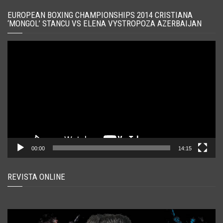
EUROPEAN BOXING CHAMPIONSHIPS 2014 CRISTIANA
‘MONGOL’ STANCU VS ELENA VYSTROPOZA AZERBAIJAN
Player
video
00:00
14:15
REVISTA ONLINE