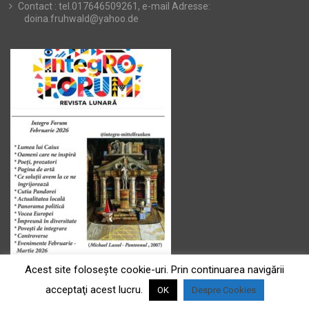
Contact : tel.017646509261, e-mail Adresse:
doina.fruhwald@yahoo.de
Acest site foloseşte cookie-uri. Prin continuarea navigării
acceptaţi acest lucru.
OK
Despre Cookies