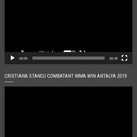
video
00:00
06:30
CRISTIANA STANCU COMBATANT MMA WIN ANTALYA 2010
Player
video