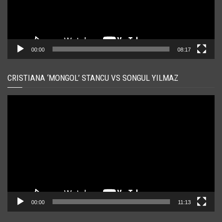
00:00
08:17
CRISTIANA ‘MONGOL’ STANCU VS SONGUL YILMAZ
Player
video
00:00
11:13