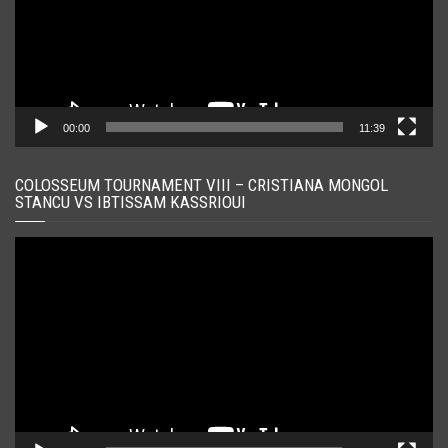
00:00
11:39
COLOSSEUM TOURNAMENT VIII – CRISTIANA MONGOL
STANCU VS IBTISSAM KASSRIOUI
Player
video