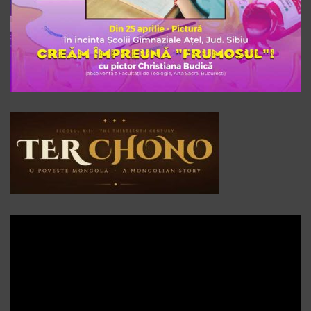
Player
video