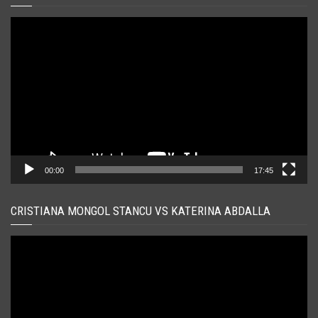
Player
video
00:00
17:45
CRISTIANA MONGOL STANCU VS KATERINA ABDALLA
Player
video