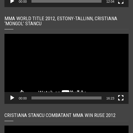
00:00
12:04
MMA WORLD TITLE 2012, ESTONY-TALLINN, CRISTIANA
‘MONGOL’ STANCU
Player
video
00:00
16:23
CRISTIANA STANCU COMBATANT MMA WIN RUSE 2012
Player