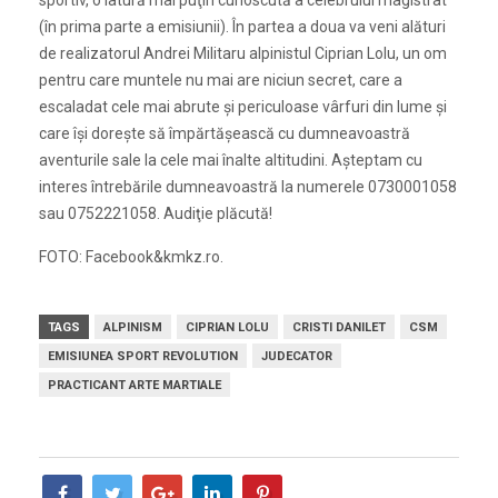
(în prima parte a emisiunii). În partea a doua va veni alături
de realizatorul Andrei Militaru alpinistul Ciprian Lolu, un om
pentru care muntele nu mai are niciun secret, care a
escaladat cele mai abrute şi periculoase vârfuri din lume şi
care îşi doreşte să împărtăşească cu dumneavoastră
aventurile sale la cele mai înalte altitudini. Aşteptam cu
interes întrebările dumneavoastră la numerele 0730001058
sau 0752221058. Audiţie plăcută!
FOTO: Facebook&kmkz.ro.
TAGS
ALPINISM
CIPRIAN LOLU
CRISTI DANILET
CSM
EMISIUNEA SPORT REVOLUTION
JUDECATOR
PRACTICANT ARTE MARTIALE