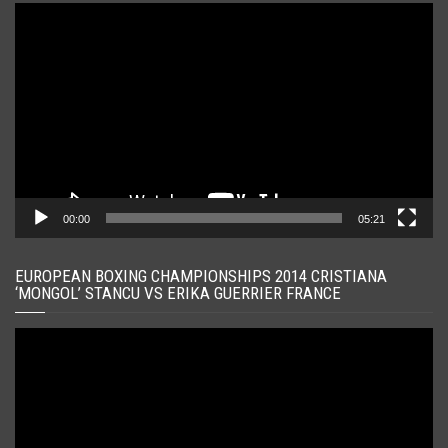
Player
video
00:00
05:21
EUROPEAN BOXING CHAMPIONSHIPS 2014 CRISTIANA
‘MONGOL’ STANCU VS ERIKA GUERRIER FRANCE
Player
video