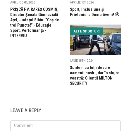
APRILIE 3RD, 2026
APRILIE 1ST, 2026
PRIŞCĂ F.V. RAREŞ COSMIN,
Sport, Incluziune și
Director Școala Gimnazială
Prietenie la Dumbrăveni!
Ațel, Județul Sibiu: ”Coș de
trei Puncte!” - Educație,
Sport, Performanță -
ALTE SPORTURI
INTERVIU
IUNIE 18TH, 2024
Suntem cu toții despre
oamenii noștri, dar în slujba
voastră: Clienții MILTON
SECURITY!
LEAVE A REPLY