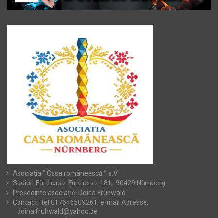
Asociația ” Casa românească ” e.V
Sediul : Fürtherstr Fürtherstr.181, 90429 Nürnberg
Președinte asociație: Doina Frühwald
Contact : tel.017646509261, e-mail Adresse:
doina.fruhwald@yahoo.de