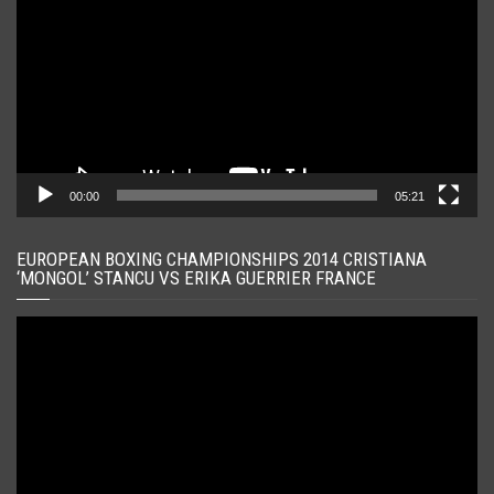
00:00
05:21
EUROPEAN BOXING CHAMPIONSHIPS 2014 CRISTIANA
‘MONGOL’ STANCU VS ERIKA GUERRIER FRANCE
Player
video