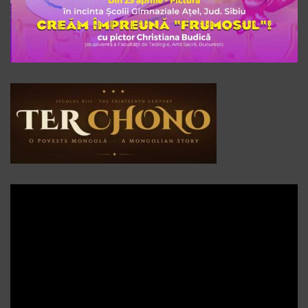
Player
video