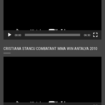
00:00
06:30
CRISTIANA STANCU COMBATANT MMA WIN ANTALYA 2010
Player
video