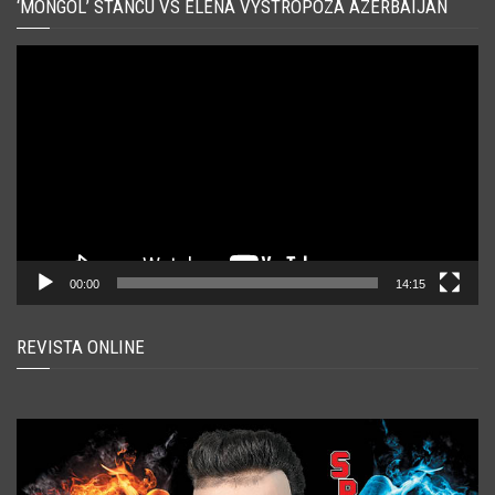
‘MONGOL’ STANCU VS ELENA VYSTROPOZA AZERBAIJAN
Player
video
00:00
14:15
REVISTA ONLINE