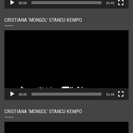
00:00
01:43
CRISTIANA ‘MONGOL’ STANCU KEMPO
Player
video
00:00
01:44
CRISTIANA ‘MONGOL’ STANCU KEMPO
Player
video