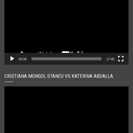
video
00:00
17:45
CRISTIANA MONGOL STANCU VS KATERINA ABDALLA
Player
video