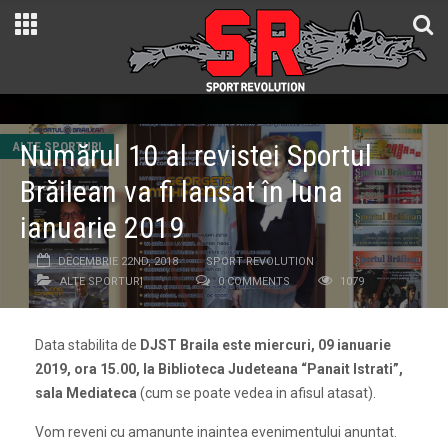
Numărul 10 al revistei Sportul
ALTE SPORTURI
Brăilean va fi lansat în luna
ianuarie 2019
DECEMBRIE 22ND, 2018
SPORT REVOLUTION
ALTE SPORTURI
0 COMMENTS
1079
Data stabilita de
DJST Braila este miercuri, 09 ianuarie
2019, ora 15.00, la Biblioteca Judeteana “Panait Istrati”,
sala Mediateca
(cum se poate vedea in afisul atasat).
Vom reveni cu amanunte inaintea evenimentului anuntat.