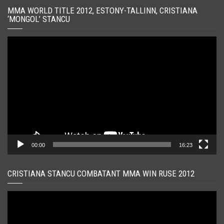
MMA WORLD TITLE 2012, ESTONY-TALLINN, CRISTIANA
‘MONGOL’ STANCU
Player
video
00:00
16:23
CRISTIANA STANCU COMBATANT MMA WIN RUSE 2012
Player
video