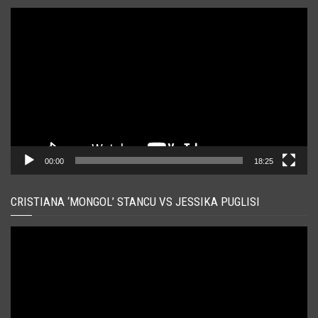
Player
video
00:00
18:25
CRISTIANA ‘MONGOL’ STANCU VS JESSIKA PUGLISI
Player
video