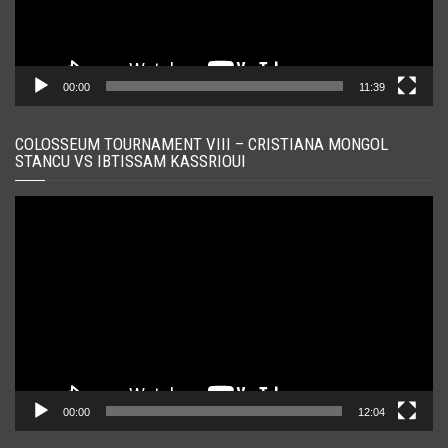
00:00
11:39
COLOSSEUM TOURNAMENT VIII – CRISTIANA MONGOL
STANCU VS IBTISSAM KASSRIOUI
Player
video
00:00
12:04