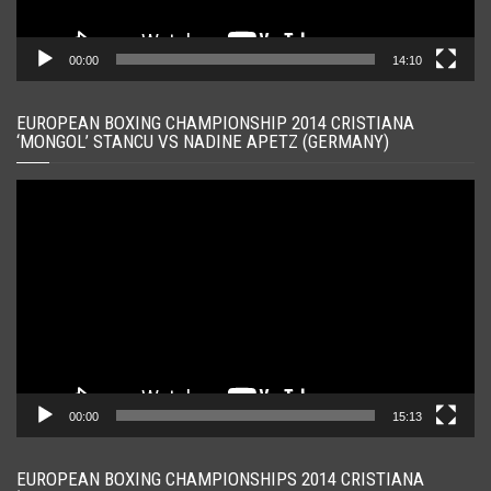
00:00
14:10
EUROPEAN BOXING CHAMPIONSHIP 2014 CRISTIANA
‘MONGOL’ STANCU VS NADINE APETZ (GERMANY)
Player
video
00:00
15:13
EUROPEAN BOXING CHAMPIONSHIPS 2014 CRISTIANA