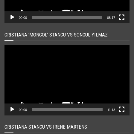
00:00
08:17
CRISTIANA ‘MONGOL’ STANCU VS SONGUL YILMAZ
Player
video
00:00
11:13
CRISTIANA STANCU VS IRENE MARTENS