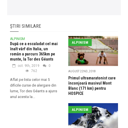
ȘTIRI SIMILARE
ALPINISM
ALPINISM
După ce a escaladat cel mai
înalt vârf din Italia, un
român a parcurs 365km pe
munte, la Tor des Géants
oct. 9th, 2019
0
762
AUGUST 22ND, 2018
Primul ultramaratonist care
Aflat pe lista celor mai 5
înconjoară masivul Mont
dificile curse de alergare din
Blanc (171 km) pentru
lume, Tor des Géants a ajuns
HOSPICE
anul acesta la...
ALPINISM