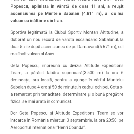
Popescu, aplinistă în vârstă de doar 11 ani, a reușit
ascensiunea pe Muntele Sabalan (4.811 m), al doilea
vulcan ca înălțime din Iran.
Sportiva legitimată la Clubul Sportiv Montan Altitudine, a
doborât un nou record de vârstă escaladând Sabalanul, la
doar 5 zile după ascensiunea de pe Damavand(5.671 m), cel
mai înalt vulcan al Asiei.
Geta Popescu, împreună cu divizia Altitude Expeditions
Team, a părăsit tabăra superioară(3.500 m) la ora 6
dimineața, ora locală, pentru a ajunge în vârful Muntelui
Sabalan dupa 4 ore și 50 de minute.În cadrul echipei, Geta s-
a remarcat prin tenacitate, determinare și o bună pregătire
fizică, se mai arată în comunicat.
Dor Geta Popescu și Altitude Expeditions Team se vor
întoarce în România miercuri 3 septembrie, la ora 20:50, pe
Aeroportul Internațional ”Henri Coandă”.