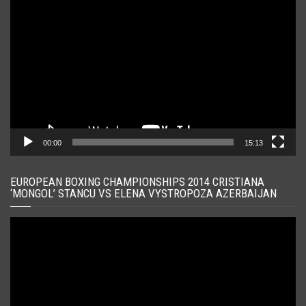
Player
video
00:00
15:13
EUROPEAN BOXING CHAMPIONSHIPS 2014 CRISTIANA
‘MONGOL’ STANCU VS ELENA VYSTROPOZA AZERBAIJAN
Player
video