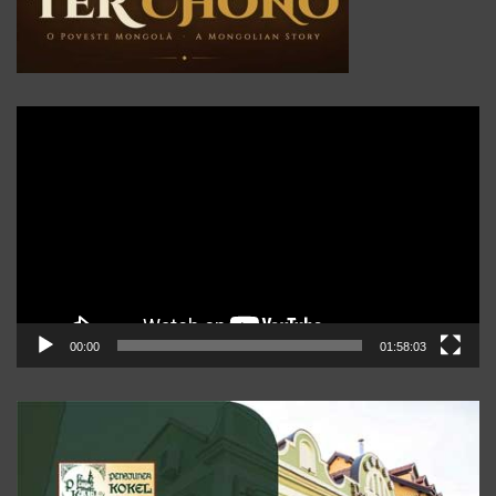
Player
video
00:00
01:58:03