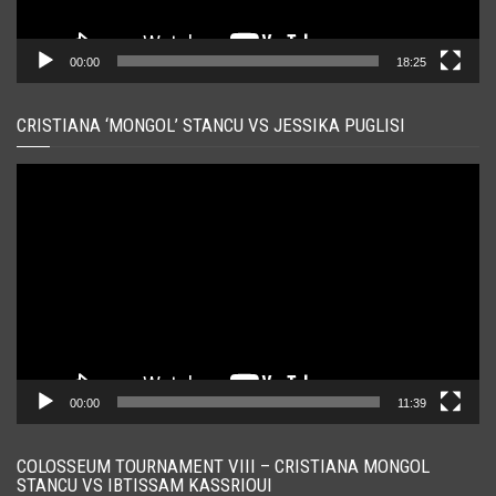
00:00
18:25
CRISTIANA ‘MONGOL’ STANCU VS JESSIKA PUGLISI
Player
video
00:00
11:39
COLOSSEUM TOURNAMENT VIII – CRISTIANA MONGOL
STANCU VS IBTISSAM KASSRIOUI