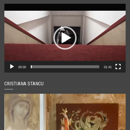
Player
video
00:00
01:41
CRISTIANA STANCU
Player
video