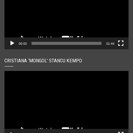
00:00
01:44
CRISTIANA ‘MONGOL’ STANCU KEMPO
Player
video