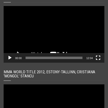
Player
video
00:00
12:04
MMA WORLD TITLE 2012, ESTONY-TALLINN, CRISTIANA
‘MONGOL’ STANCU
Player
video