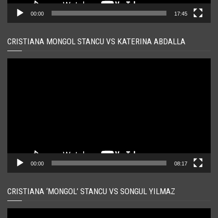
00:00
17:45
CRISTIANA MONGOL STANCU VS KATERINA ABDALLA
Player
video
00:00
08:17
CRISTIANA ‘MONGOL’ STANCU VS SONGUL YILMAZ
Player