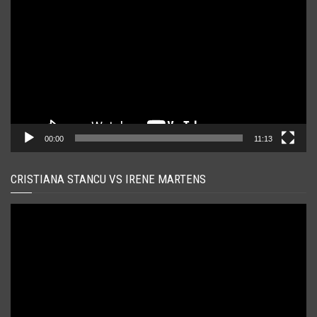
video
00:00
11:13
CRISTIANA STANCU VS IRENE MARTENS
Player
video