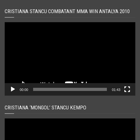
CRISTIANA STANCU COMBATANT MMA WIN ANTALYA 2010
Player
video
00:00
01:43
CRISTIANA ‘MONGOL’ STANCU KEMPO
Player
video