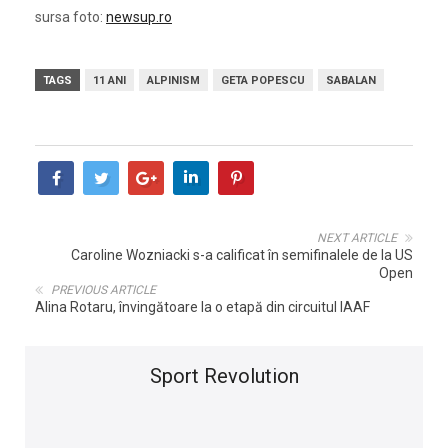
sursa foto:
newsup.ro
TAGS
11 ANI
ALPINISM
GETA POPESCU
SABALAN
NEXT ARTICLE
Caroline Wozniacki s-a calificat în semifinalele de la US
Open
PREVIOUS ARTICLE
Alina Rotaru, învingătoare la o etapă din circuitul IAAF
Sport Revolution