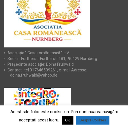
Asociația ” Casa românească ” e.V
Sediul : Fürtherstr Fürtherstr.181, 90429 Nürnberg
Președinte asociație: Doina Frühwald
Contact : tel.017646509261, e-mail Adresse:
doina.fruhwald@yahoo.de
Acest site foloseşte cookie-uri. Prin continuarea navigării
acceptaţi acest lucru.
OK
Despre Cookies