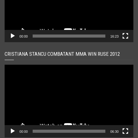
00:00
16:23
CRISTIANA STANCU COMBATANT MMA WIN RUSE 2012
Player
video
00:00
06:30