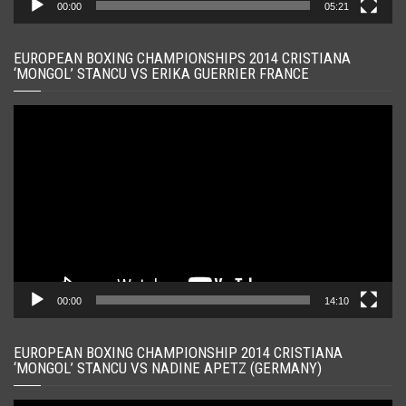
00:00
05:21
EUROPEAN BOXING CHAMPIONSHIPS 2014 CRISTIANA
‘MONGOL’ STANCU VS ERIKA GUERRIER FRANCE
Player
video
00:00
14:10
EUROPEAN BOXING CHAMPIONSHIP 2014 CRISTIANA
‘MONGOL’ STANCU VS NADINE APETZ (GERMANY)