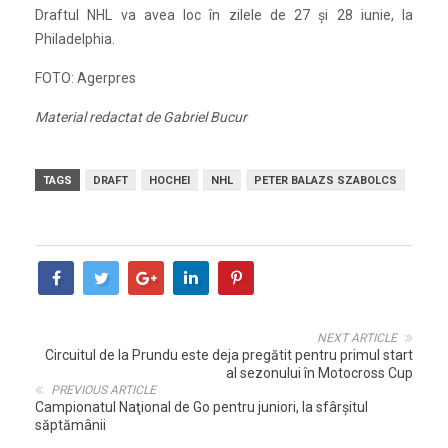
Draftul NHL va avea loc în zilele de 27 şi 28 iunie, la
Philadelphia.
FOTO: Agerpres
Material redactat de Gabriel Bucur
TAGS
DRAFT
HOCHEI
NHL
PETER BALAZS SZABOLCS
NEXT ARTICLE
Circuitul de la Prundu este deja pregătit pentru primul start
al sezonului în Motocross Cup
PREVIOUS ARTICLE
Campionatul Naţional de Go pentru juniori, la sfârşitul
săptămânii