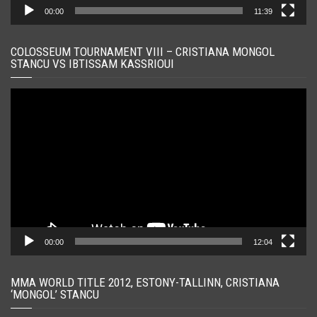
00:00
11:39
COLOSSEUM TOURNAMENT VIII – CRISTIANA MONGOL
STANCU VS IBTISSAM KASSRIOUI
Player
video
00:00
12:04
MMA WORLD TITLE 2012, ESTONY-TALLINN, CRISTIANA
‘MONGOL’ STANCU