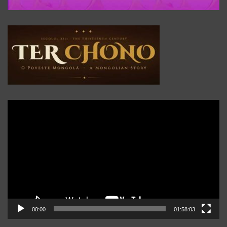
Player
video
00:00
01:58:03