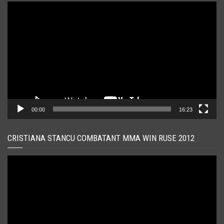
Player
video
00:00
16:23
CRISTIANA STANCU COMBATANT MMA WIN RUSE 2012
Player
video