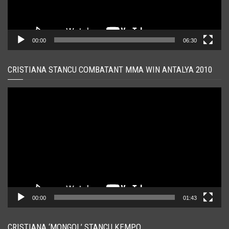
00:00
06:30
CRISTIANA STANCU COMBATANT MMA WIN ANTALYA 2010
Player
video
00:00
01:43
CRISTIANA ‘MONGOL’ STANCU KEMPO