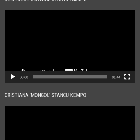
Player
video
00:00
01:44
CRISTIANA ‘MONGOL’ STANCU KEMPO
Player
video