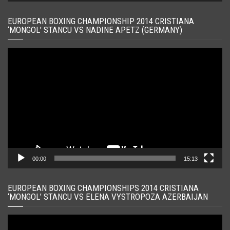
EUROPEAN BOXING CHAMPIONSHIP 2014 CRISTIANA
‘MONGOL’ STANCU VS NADINE APETZ (GERMANY)
Player
video
00:00
15:13
EUROPEAN BOXING CHAMPIONSHIPS 2014 CRISTIANA
‘MONGOL’ STANCU VS ELENA VYSTROPOZA AZERBAIJAN
Player
video