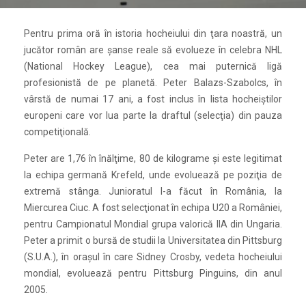
Pentru prima oră în istoria hocheiului din ţara noastră, un
jucător român are şanse reale să evolueze în celebra NHL
(National Hockey League), cea mai puternică ligă
profesionistă de pe planetă. Peter Balazs-Szabolcs, în
vârstă de numai 17 ani, a fost inclus în lista hocheiştilor
europeni care vor lua parte la draftul (selecţia) din pauza
competiţională.
Peter are 1,76 în înălţime, 80 de kilograme şi este legitimat
la echipa germană Krefeld, unde evoluează pe poziţia de
extremă stânga. Junioratul l-a făcut în România, la
Miercurea Ciuc. A fost selecţionat în echipa U20 a României,
pentru Campionatul Mondial grupa valorică IIA din Ungaria.
Peter a primit o bursă de studii la Universitatea din Pittsburg
(S.U.A.), în oraşul în care Sidney Crosby, vedeta hocheiului
mondial, evoluează pentru Pittsburg Pinguins, din anul
2005.