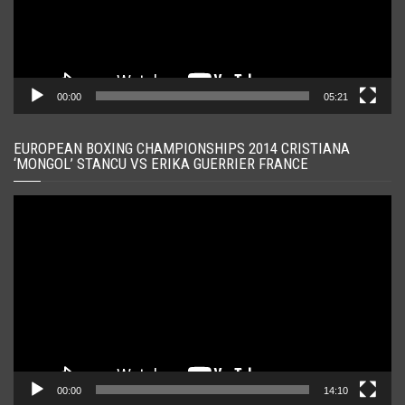
00:00
05:21
EUROPEAN BOXING CHAMPIONSHIPS 2014 CRISTIANA
‘MONGOL’ STANCU VS ERIKA GUERRIER FRANCE
Player
video
00:00
14:10