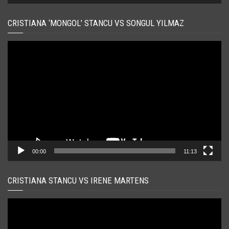
CRISTIANA ‘MONGOL’ STANCU VS SONGUL YILMAZ
Player
video
00:00
11:13
CRISTIANA STANCU VS IRENE MARTENS
Player
video