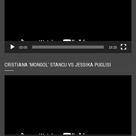
00:00
18:25
CRISTIANA ‘MONGOL’ STANCU VS JESSIKA PUGLISI
Player
video