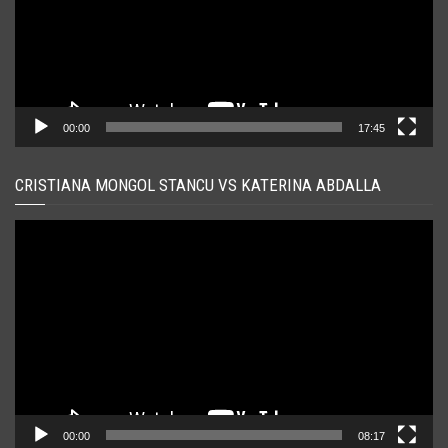
00:00
17:45
CRISTIANA MONGOL STANCU VS KATERINA ABDALLA
Player
video
00:00
08:17