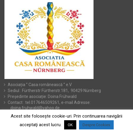
Asociația ” Casa românească ” e.V
Sediul : Fürtherstr Fürtherstr.181, 90429 Nürnberg
Președinte asociație: Doina Frühwald
Contact : tel.017646509261, e-mail Adresse:
doina.fruhwald@yahoo.de
Acest site foloseşte cookie-uri. Prin continuarea navigării
acceptaţi acest lucru.
OK
Despre Cookies