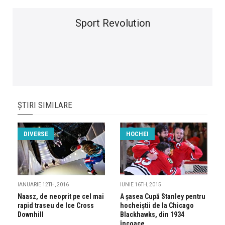
Sport Revolution
ȘTIRI SIMILARE
DIVERSE
HOCHEI
IANUARIE 12TH, 2016
IUNIE 16TH, 2015
Naasz, de neoprit pe cel mai
A șasea Cupă Stanley pentru
rapid traseu de Ice Cross
hocheiștii de la Chicago
Downhill
Blackhawks, din 1934
încoace