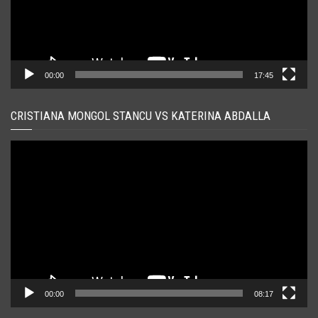
00:00
17:45
CRISTIANA MONGOL STANCU VS KATERINA ABDALLA
Player
video
00:00
08:17