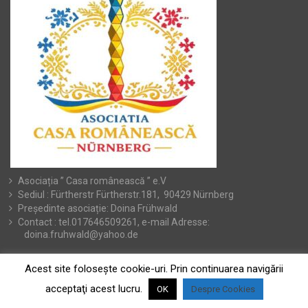
Asociația ” Casa românească ” e.V
Sediul : Fürtherstr Fürtherstr.181, 90429 Nürnberg
Președinte asociație: Doina Frühwald
Contact : tel.017646509261, e-mail Adresse:
doina.fruhwald@yahoo.de
Acest site foloseşte cookie-uri. Prin continuarea navigării
acceptaţi acest lucru.
OK
Despre Cookies