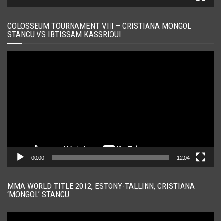
COLOSSEUM TOURNAMENT VIII – CRISTIANA MONGOL
STANCU VS IBTISSAM KASSRIOUI
Player
video
00:00
12:04
MMA WORLD TITLE 2012, ESTONY-TALLINN, CRISTIANA
‘MONGOL’ STANCU
Player