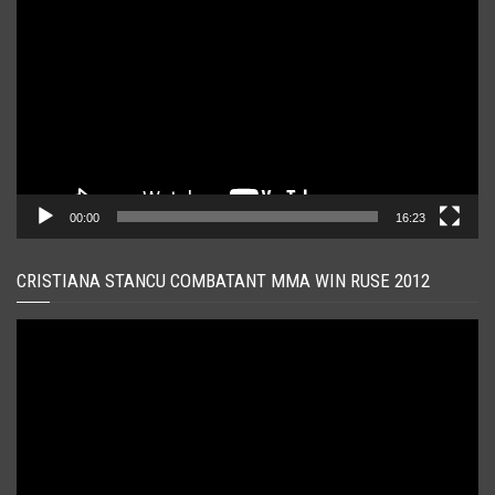
video
00:00
16:23
CRISTIANA STANCU COMBATANT MMA WIN RUSE 2012
Player
video