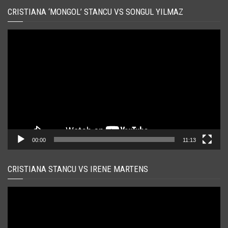
CRISTIANA ‘MONGOL’ STANCU VS SONGUL YILMAZ
Player
video
00:00
11:13
CRISTIANA STANCU VS IRENE MARTENS
Player
video