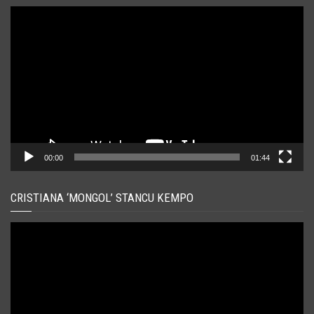
Player
video
00:00
01:44
CRISTIANA ‘MONGOL’ STANCU KEMPO
Player
video