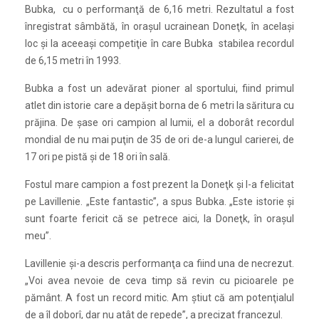
Bubka, cu o performanţă de 6,16 metri. Rezultatul a fost
înregistrat sâmbătă, în oraşul ucrainean Doneţk, în acelaşi
loc şi la aceeaşi competiţie în care Bubka stabilea recordul
de 6,15 metri în 1993.
Bubka a fost un adevărat pioner al sportului, fiind primul
atlet din istorie care a depăşit borna de 6 metri la săritura cu
prăjina. De şase ori campion al lumii, el a doborât recordul
mondial de nu mai puţin de 35 de ori de-a lungul carierei, de
17 ori pe pistă şi de 18 ori în sală.
Fostul mare campion a fost prezent la Doneţk şi l-a felicitat
pe Lavillenie. „Este fantastic”, a spus Bubka. „Este istorie şi
sunt foarte fericit că se petrece aici, la Doneţk, în oraşul
meu”.
Lavillenie şi-a descris performanţa ca fiind una de necrezut.
„Voi avea nevoie de ceva timp să revin cu picioarele pe
pământ. A fost un record mitic. Am ştiut că am potenţialul
de a îl doborî, dar nu atât de repede”, a precizat francezul.