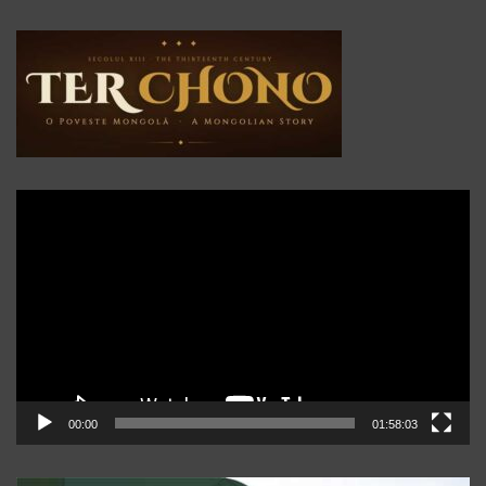
Player
video
00:00
01:58:03