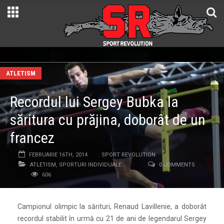
ATLETISM
Recordul lui Sergey Bubka la
săritura cu prăjina, doborât de un
francez
FEBRUARIE 16TH, 2014
SPORT REVOLUTION
ATLETISM
,
SPORTURI INDIVIDUALE
0 COMMENTS
606
Campionul olimpic la sărituri, Renaud Lavillenie, a doborât
recordul stabilit în urmă cu 21 de ani de legendarul Sergey