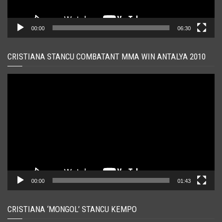
00:00
06:30
CRISTIANA STANCU COMBATANT MMA WIN ANTALYA 2010
Player
video
00:00
01:43
CRISTIANA ‘MONGOL’ STANCU KEMPO