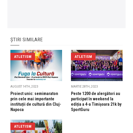
ȘTIRI SIMILARE
ATLETISM
ATLETISM
AUGUST 14TH, 2023
MARTIE 28TH, 2023
Proiect unic: semimaraton
Peste 1200 de alergători au
prin cele mai importante
participat în weekend la
instituții de cultură din Cluj-
ediția a 4-a Timișoara 21k by
Napoca
SportGuru
ATLETISM