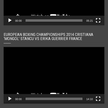
00:00
05:21
EUROPEAN BOXING CHAMPIONSHIPS 2014 CRISTIANA
‘MONGOL’ STANCU VS ERIKA GUERRIER FRANCE
Player
video
00:00
14:10