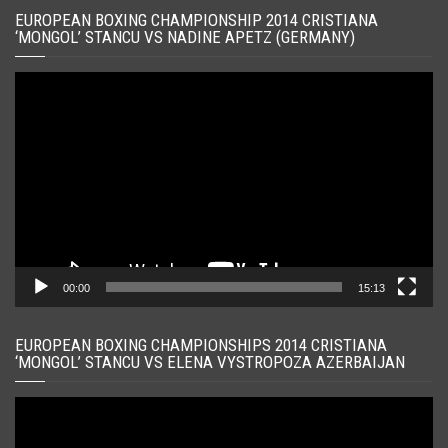
EUROPEAN BOXING CHAMPIONSHIP 2014 CRISTIANA
‘MONGOL’ STANCU VS NADINE APETZ (GERMANY)
Player
video
00:00
15:13
EUROPEAN BOXING CHAMPIONSHIPS 2014 CRISTIANA
‘MONGOL’ STANCU VS ELENA VYSTROPOZA AZERBAIJAN
Player
video