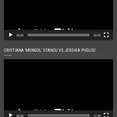
00:00
18:25
CRISTIANA ‘MONGOL’ STANCU VS JESSIKA PUGLISI
Player
video
00:00
11:39