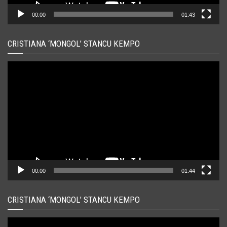
00:00
01:43
CRISTIANA ‘MONGOL’ STANCU KEMPO
Player
video
00:00
01:44
CRISTIANA ‘MONGOL’ STANCU KEMPO
Player