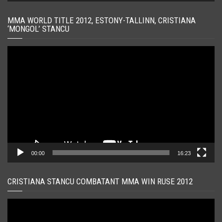
MMA WORLD TITLE 2012, ESTONY-TALLINN, CRISTIANA
‘MONGOL’ STANCU
Player
video
00:00
16:23
CRISTIANA STANCU COMBATANT MMA WIN RUSE 2012
Player
video