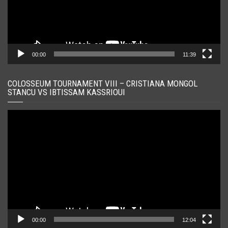
00:00
11:39
COLOSSEUM TOURNAMENT VIII – CRISTIANA MONGOL
STANCU VS IBTISSAM KASSRIOUI
Player
video
00:00
12:04