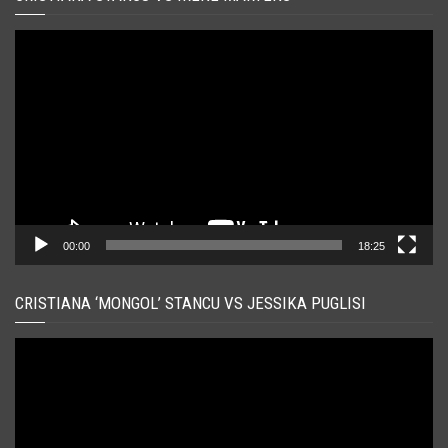
Player
video
00:00
18:25
CRISTIANA ‘MONGOL’ STANCU VS JESSIKA PUGLISI
Player
video