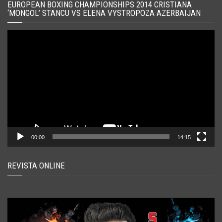
EUROPEAN BOXING CHAMPIONSHIPS 2014 CRISTIANA
‘MONGOL’ STANCU VS ELENA VYSTROPOZA AZERBAIJAN
Player
video
00:00
14:15
REVISTA ONLINE