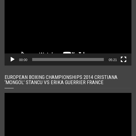
video
00:00
05:21
EUROPEAN BOXING CHAMPIONSHIPS 2014 CRISTIANA
‘MONGOL’ STANCU VS ERIKA GUERRIER FRANCE
Player
video