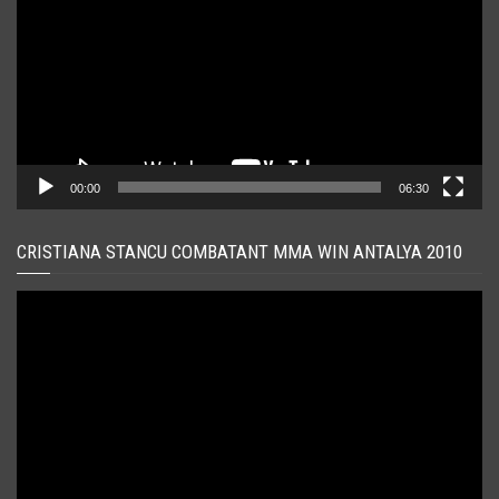
00:00
06:30
CRISTIANA STANCU COMBATANT MMA WIN ANTALYA 2010
Player
video