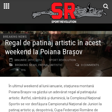
BREAKING NEWS
Regal de patinaj artistic în acest
weekend la Poiana Braşov
IANUARIE 24TH, 2014
SPORT REVOLUTION
BREAKING NEWS
,
PATINAJ ARTISTIC
0 COMMENTS
916
În ultimul weekend al lunii ianuarie, staţiunea montană
Poiana Braşov va găzdui un adevărat regal al patinajului
artistic. Astfel, sâmbătă şi duminică, la Complexul Naţional
Sportiv se vor desfăşura Campionatul Naţional de Juniori la
patinaj artistic şi, deopotrivă, Cupa Federaţiei Române de