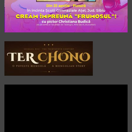
Player
video