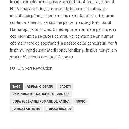
În ciuda problemelor cu care se confruntă federaţia, şeful
FR Patinaj are totuşi şi motive de bucurie. “Sunt foarte
încântat că părinţii copiilor nu au renunţat şi fac eforturi în
continuare pentru a-i susţine pe cei mici, deşi Patinoarul
Flamaropol e tot închis. O nedreptate mai mare pentru ei şi
copiii lor nici că se putea comite. Noi contăm pe un număr
cât mai mare de spectatori la aceste două concursuri, vor fi
în primul rând susţinătorii concurenţilor şi, în plus, turiştii din
staţiune”, a mai comentat Ciobanu.
FOTO: Sport Revolution
TAGS
ADRIAN CIOBANU
CADETI
CAMPIONATUL NATIONAL DE JUNIORI
CUPA FEDERATIEI ROMANE DE PATINA
NOVICI
PATINAJ ARTISTIC
POIANA BRASOV