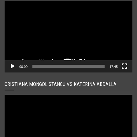
Player
video
00:00
17:45
CRISTIANA MONGOL STANCU VS KATERINA ABDALLA
Player
video