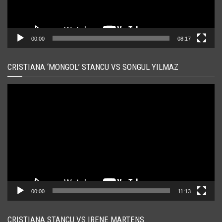
00:00
08:17
CRISTIANA ‘MONGOL’ STANCU VS SONGUL YILMAZ
Player
video
00:00
11:13
CRISTIANA STANCU VS IRENE MARTENS