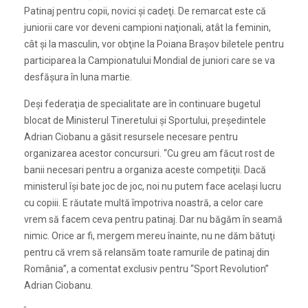
Patinaj pentru copii, novici şi cadeţi. De remarcat este că
juniorii care vor deveni campioni naţionali, atât la feminin,
cât şi la masculin, vor obţine la Poiana Braşov biletele pentru
participarea la Campionatului Mondial de juniori care se va
desfăşura în luna martie.
Deşi federaţia de specialitate are în continuare bugetul
blocat de Ministerul Tineretului şi Sportului, preşedintele
Adrian Ciobanu a găsit resursele necesare pentru
organizarea acestor concursuri. “Cu greu am făcut rost de
banii necesari pentru a organiza aceste competiţii. Dacă
ministerul îşi bate joc de joc, noi nu putem face acelaşi lucru
cu copiii. E răutate multă împotriva noastră, a celor care
vrem să facem ceva pentru patinaj. Dar nu băgăm în seamă
nimic. Orice ar fi, mergem mereu înainte, nu ne dăm bătuţi
pentru că vrem să relansăm toate ramurile de patinaj din
România”, a comentat exclusiv pentru “Sport Revolution”
Adrian Ciobanu.