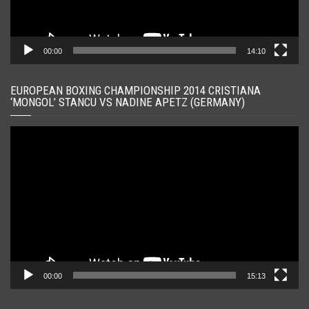
00:00
14:10
EUROPEAN BOXING CHAMPIONSHIP 2014 CRISTIANA
‘MONGOL’ STANCU VS NADINE APETZ (GERMANY)
Player
video
00:00
15:13