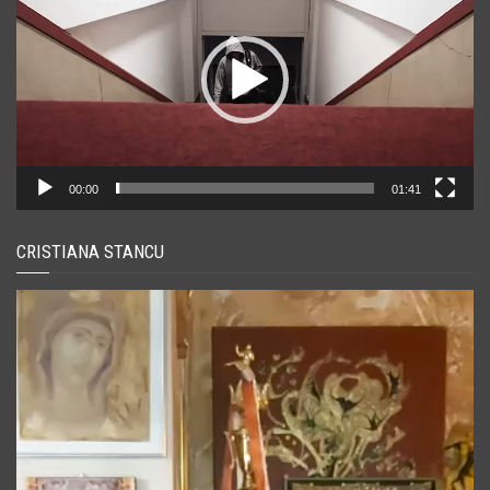
00:00
01:41
CRISTIANA STANCU
Player
video