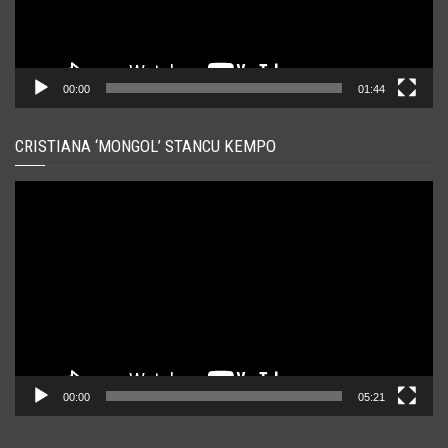
00:00
01:44
CRISTIANA ‘MONGOL’ STANCU KEMPO
Player
video
00:00
05:21