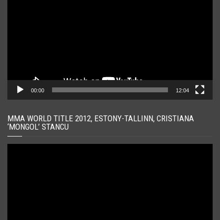
00:00
12:04
MMA WORLD TITLE 2012, ESTONY-TALLINN, CRISTIANA
‘MONGOL’ STANCU
Player
video