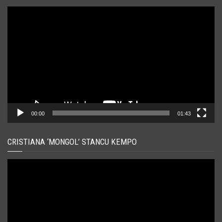
Player
video
00:00
01:43
CRISTIANA ‘MONGOL’ STANCU KEMPO
Player
video