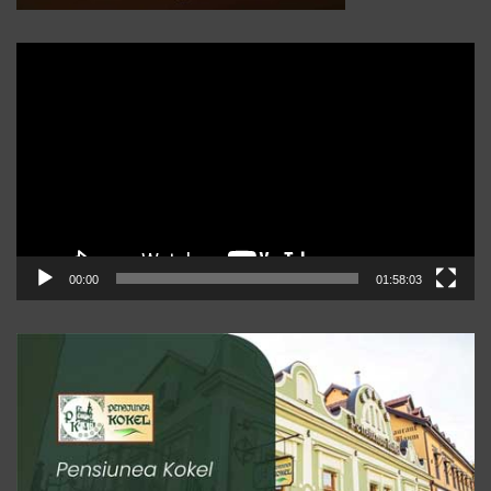
Player
video
00:00
01:58:03