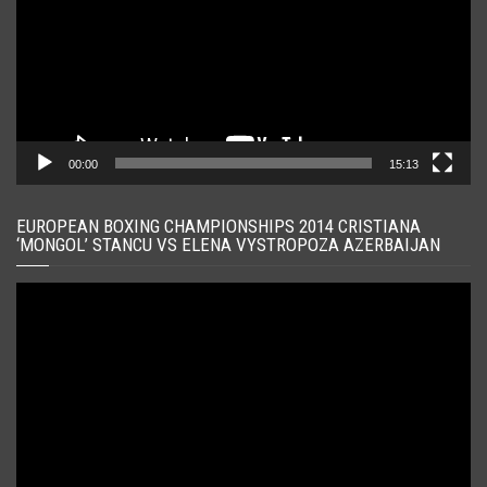
00:00
15:13
EUROPEAN BOXING CHAMPIONSHIPS 2014 CRISTIANA
‘MONGOL’ STANCU VS ELENA VYSTROPOZA AZERBAIJAN
Player
video