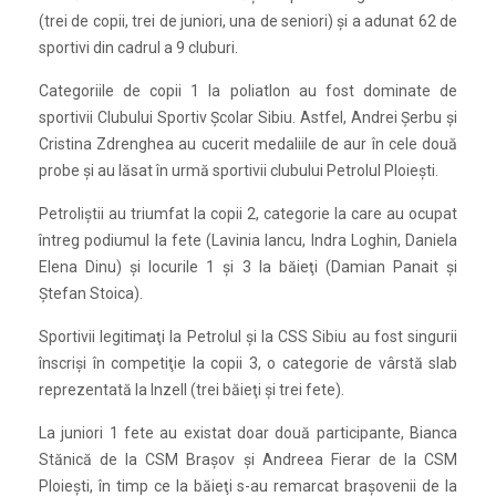
(trei de copii, trei de juniori, una de seniori) şi a adunat 62 de
sportivi din cadrul a 9 cluburi.
Categoriile de copii 1 la poliatlon au fost dominate de
sportivii Clubului Sportiv Şcolar Sibiu. Astfel, Andrei Şerbu şi
Cristina Zdrenghea au cucerit medaliile de aur în cele două
probe şi au lăsat în urmă sportivii clubului Petrolul Ploieşti.
Petroliştii au triumfat la copii 2, categorie la care au ocupat
întreg podiumul la fete (Lavinia Iancu, Indra Loghin, Daniela
Elena Dinu) şi locurile 1 şi 3 la băieţi (Damian Panait şi
Ştefan Stoica).
Sportivii legitimaţi la Petrolul şi la CSS Sibiu au fost singurii
înscrişi în competiţie la copii 3, o categorie de vârstă slab
reprezentată la Inzell (trei băieţi şi trei fete).
La juniori 1 fete au existat doar două participante, Bianca
Stănică de la CSM Braşov şi Andreea Fierar de la CSM
Ploieşti, în timp ce la băieţi s-au remarcat braşovenii de la