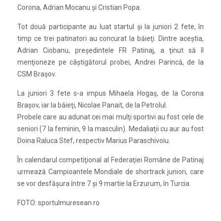
Corona, Adrian Mocanu şi Cristian Popa.
Tot două participante au luat startul şi la juniori 2 fete, în
timp ce trei patinatori au concurat la băieţi. Dintre aceştia,
Adrian Ciobanu, preşedintele FR Patinaj, a ţinut să îl
menţioneze pe câştigătorul probei, Andrei Parincă, de la
CSM Braşov.
La juniori 3 fete s-a impus Mihaela Hogaş, de la Corona
Braşov, iar la băieţi, Nicolae Panait, de la Petrolul.
Probele care au adunat cei mai mulţi sportivi au fost cele de
seniori (7 la feminin, 9 la masculin). Medaliaţii cu aur au fost
Doina Raluca Stef, respectiv Marius Paraschivoiu.
În calendarul competiţional al Federaţiei Române de Patinaj
urmează Campioantele Mondiale de shortrack juniori, care
se vor desfăşura între 7 şi 9 martie la Erzurum, în Turcia.
FOTO: sportulmuresean.ro