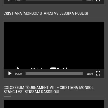
CRISTIANA ‘MONGOL’ STANCU VS JESSIKA PUGLISI
Player
video
00:00
11:39
COLOSSEUM TOURNAMENT VIII – CRISTIANA MONGOL
STANCU VS IBTISSAM KASSRIOUI
Player
video