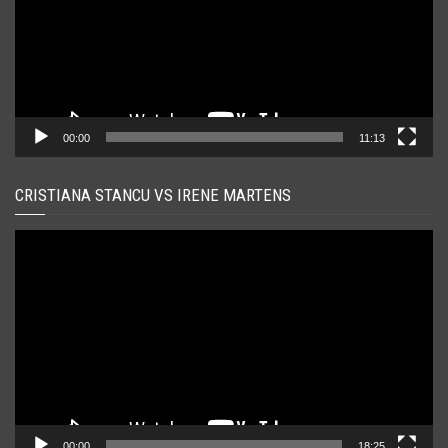
00:00
11:13
CRISTIANA STANCU VS IRENE MARTENS
Player
video
00:00
18:25