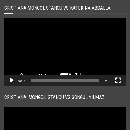
CRISTIANA MONGOL STANCU VS KATERINA ABDALLA
Player
video
00:00
08:17
CRISTIANA ‘MONGOL’ STANCU VS SONGUL YILMAZ
Player
video