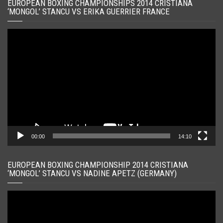
EUROPEAN BOXING CHAMPIONSHIPS 2014 CRISTIANA
‘MONGOL’ STANCU VS ERIKA GUERRIER FRANCE
Player
video
00:00
14:10
EUROPEAN BOXING CHAMPIONSHIP 2014 CRISTIANA
‘MONGOL’ STANCU VS NADINE APETZ (GERMANY)
Player
video