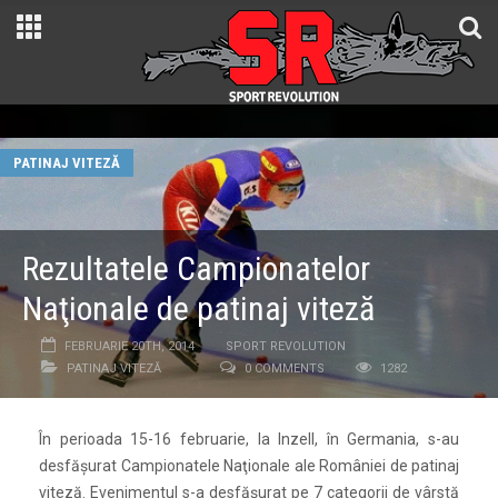
PATINAJ VITEZĂ
Rezultatele Campionatelor
Naţionale de patinaj viteză
FEBRUARIE 20TH, 2014
SPORT REVOLUTION
PATINAJ VITEZĂ
0 COMMENTS
1282
În perioada 15-16 februarie, la Inzell, în Germania, s-au
desfăşurat Campionatele Naţionale ale României de patinaj
viteză. Evenimentul s-a desfăşurat pe 7 categorii de vârstă