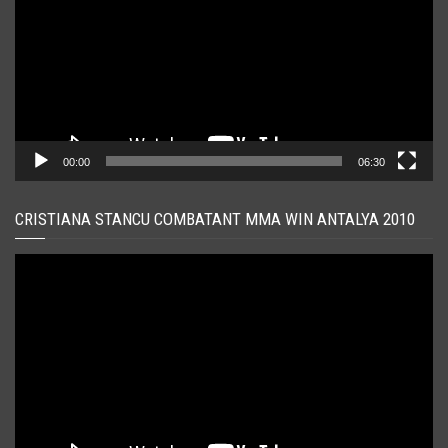
00:00
06:30
CRISTIANA STANCU COMBATANT MMA WIN ANTALYA 2010
Player
video