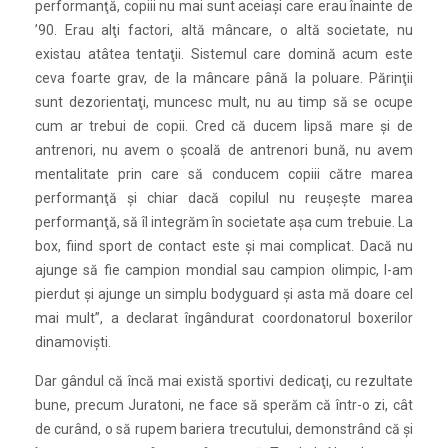
performanţă, copiii nu mai sunt aceiași care erau înainte de
’90. Erau alţi factori, altă mâncare, o altă societate, nu
existau atâtea tentaţii. Sistemul care domină acum este
ceva foarte grav, de la mâncare până la poluare. Părinţii
sunt dezorientaţi, muncesc mult, nu au timp să se ocupe
cum ar trebui de copii. Cred că ducem lipsă mare și de
antrenori, nu avem o școală de antrenori bună, nu avem
mentalitate prin care să conducem copiii către marea
performanţă și chiar dacă copilul nu reușește marea
performanţă, să îl integrăm în societate așa cum trebuie. La
box, fiind sport de contact este și mai complicat. Dacă nu
ajunge să fie campion mondial sau campion olimpic, l-am
pierdut și ajunge un simplu bodyguard și asta mă doare cel
mai mult”, a declarat îngândurat coordonatorul boxerilor
dinamoviști.
Dar gândul că încă mai există sportivi dedicaţi, cu rezultate
bune, precum Juratoni, ne face să sperăm că într-o zi, cât
de curând, o să rupem bariera trecutului, demonstrând că și