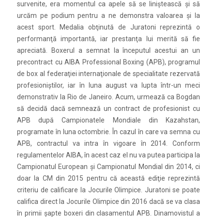
survenite, era momentul ca apele să se liniștească și să
urcăm pe podium pentru a ne demonstra valoarea și la
acest sport. Medalia obţinută de Juratoni reprezintă o
performanţă
importantă, iar prestanţa lui merită să fie
apreciată. Boxerul a semnat la începutul acestui an un
precontract cu AIBA Professional Boxing (APB), programul
de box al federaţiei internaţionale de specialitate rezervată
profesioniştilor, iar în luna august va lupta într-un meci
demonstrativ la Rio de Janeiro. Acum, urmează ca Bogdan
să decidă dacă semnează un contract de profesionist cu
APB după Campionatele Mondiale din Kazahstan,
programate în luna octombrie. În cazul în care va semna cu
APB, contractul va intra în vigoare în 2014. Conform
regulamentelor AIBA, în acest caz el nu va putea participa la
Campionatul European şi Campionatul Mondial din 2014, ci
doar la CM din 2015 pentru că această ediţie reprezintă
criteriu de calificare la Jocurile Olimpice. Juratoni se poate
califica direct la Jocurile Olimpice din 2016 dacă se va clasa
în primii şapte boxeri din clasamentul APB. Dinamovistul a