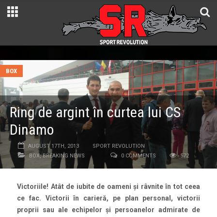
BOX
Ring de argint în curtea lui CS
Dinamo
AUGUST 17TH, 2013
SPORT REVOLUTION
BOX
,
BREAKING NEWS
0 COMMENTS
572
Victoriile! Atât de iubite de oameni și râvnite în tot ceea
ce fac. Victorii în carieră, pe plan personal, victorii
proprii sau ale echipelor și persoanelor admirate de