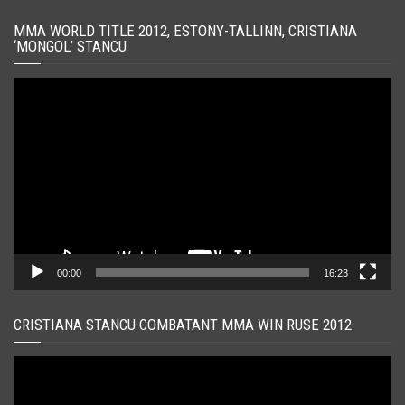
MMA WORLD TITLE 2012, ESTONY-TALLINN, CRISTIANA
‘MONGOL’ STANCU
Player
video
00:00
16:23
CRISTIANA STANCU COMBATANT MMA WIN RUSE 2012
Player
video