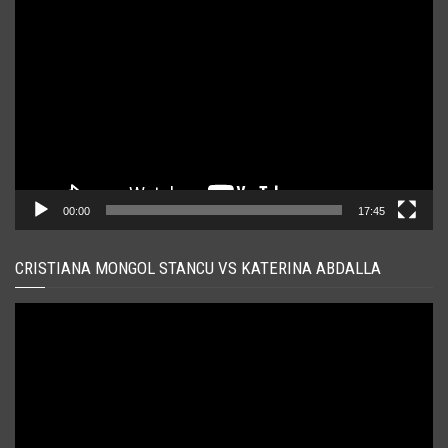
Player
video
00:00
17:45
CRISTIANA MONGOL STANCU VS KATERINA ABDALLA
Player
video