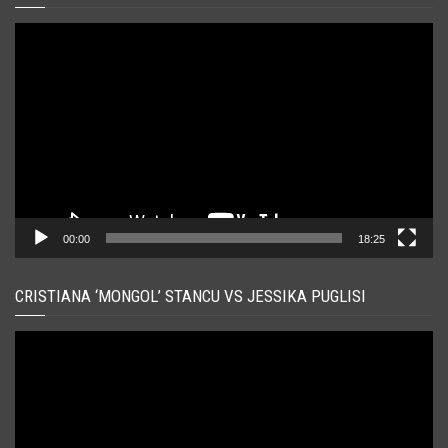
Player
video
00:00
18:25
CRISTIANA ‘MONGOL’ STANCU VS JESSIKA PUGLISI
Player
video