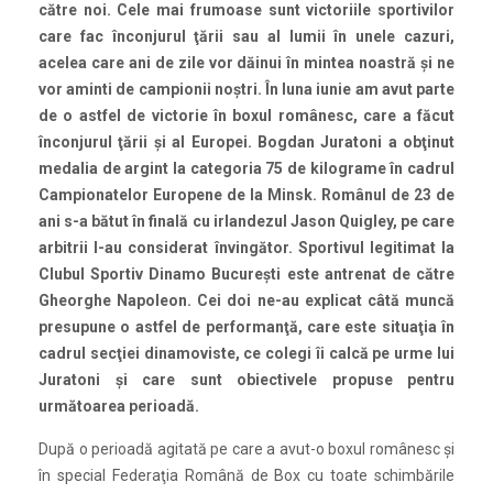
către noi. Cele mai frumoase sunt victoriile sportivilor
care fac înconjurul ţării sau al lumii în unele cazuri,
acelea care ani de zile vor dăinui în mintea noastră și ne
vor aminti de campionii noștri. În luna iunie am avut parte
de o astfel de victorie în boxul românesc, care a făcut
înconjurul ţării și al Europei. Bogdan Juratoni a obţinut
medalia de argint la categoria 75 de kilograme în cadrul
Campionatelor Europene de la Minsk. Românul de 23 de
ani s-a bătut în finală cu irlandezul Jason Quigley, pe care
arbitrii l-au considerat învingător. Sportivul legitimat la
Clubul Sportiv Dinamo București este antrenat de către
Gheorghe Napoleon. Cei doi ne-au explicat câtă muncă
presupune o astfel de performanţă, care este situaţia în
cadrul secţiei dinamoviste, ce colegi îi calcă pe urme lui
Juratoni și care sunt obiectivele propuse pentru
următoarea perioadă.
După o perioadă agitată pe care a avut-o boxul românesc și
în special Federaţia Română de Box cu toate schimbările