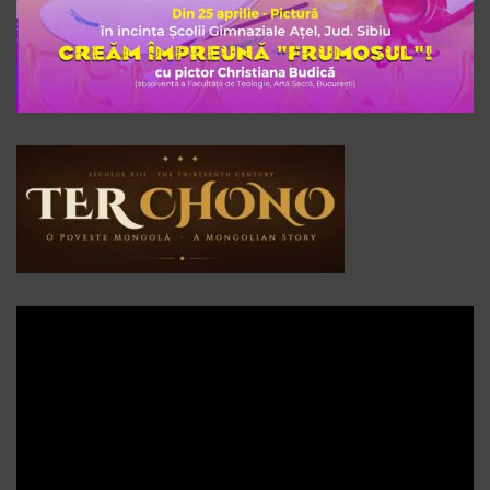
Player
video