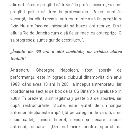
afirmat că este pregătit să treacă la profesionism: „Eu sunt
pregătit psihic să trec la profesionism. Acum sunt în
vacanţă, dar când revin la antrenamente o să fiu pregătit şi
fizic. Nu am încercat niciodată să boxez opt reprize. O să
aflu la Rio de Janeiro cum o să fie un meci cu opt reprize. O
să progresez, sunt sigur de acest lucru”.
„Înainte de ’90 era o altă societate, nu existau atâtea
tentaţii”
Antrenorul Gheorghe Napoleon, fost sportiv de
performanţă, este în ograda clubului dinamovist din anul
1988, când avea 10 ani. În 2001 a început antrenoratul, iar
coordonarea secţiei de box de la CS Dinamo a preluat-o în
2008. În prezent, sunt legitimaţi peste 30 de sportivi, iar
după restructurările făcute, este ajutat de un singur
antrenor. Secţia este împărţită pe categorii de vârstă, sunt
copii, cadeţi, juniori, tineret, seniori și fiecare trebuie
antrenaţi separat. „Din nefericire pentru sportul de