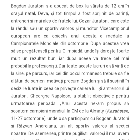
Bogdan Juratoni s-a apucat de box la vârsta de 12 ani în
orașul natal, Deva, și tot timpul a fost sprijinit de părinţi,
antrenori și mai ales de fratele lui, Cezar Juratoni, care este
la rândul său un sportiv valoros și muncitor. Vicecampionul
european are ca obiectiv anul acesta o medalie la
Campionatele Mondiale din octombrie. După acestea vrea
să se pregătească pentru Olimpiadă, unde își dorește foarte
mult un rezultat bun, iar după aceea va trece cel mai
probabil la profesioniști. Dar toate aceste lucruri o să vină de
la sine, pe parcurs, iar cei din boxul românesc trebuie să fie
alături de oameni motivaţi precum Bogdan și să îl susţină în
deciziile luate în ceea ce privește cariera lui. Și antrenorul lui
Juratoni, Gheorghe Napoleon, a stabilit obiectivele pentru
următoarea perioadă: „Anul acesta ne-am propus să
scoatem campioni mondiali la CM de la Almaty (
Kazahstan
,
11-27 octombrie), unde o să participăm cu Bogdan Juratoni
și Răzvan Andreiana, un alt sportiv valoros al secţiei
noastre. De asemenea, printre pugiliștii valoroși îl mai avem