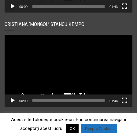
00:00
01:43
CRISTIANA ‘MONGOL’ STANCU KEMPO
Player
video
00:00
01:44
CRISTIANA ‘MONGOL’ STANCU KEMPO
Acest site foloseşte cookie-uri. Prin continuarea navigării
acceptaţi acest lucru.
OK
Despre Cookies
Player