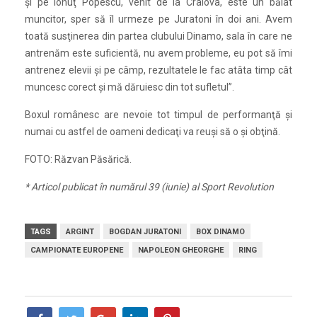
și pe Ionuţ Popescu, venit de la Craiova, este un băiat
muncitor, sper să îl urmeze pe Juratoni în doi ani. Avem
toată susţinerea din partea clubului Dinamo, sala în care ne
antrenăm este suficientă, nu avem probleme, eu pot să îmi
antrenez elevii și pe câmp, rezultatele le fac atâta timp cât
muncesc corect și mă dăruiesc din tot sufletul”.
Boxul românesc are nevoie tot timpul de performanţă și
numai cu astfel de oameni dedicaţi va reuși să o și obţină.
FOTO: Răzvan Păsărică.
* Articol publicat în numărul 39 (iunie) al Sport Revolution
TAGS
ARGINT
BOGDAN JURATONI
BOX DINAMO
CAMPIONATE EUROPENE
NAPOLEON GHEORGHE
RING