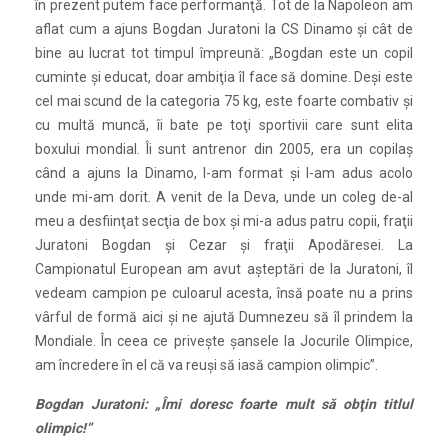
în prezent putem face performanţă. Tot de la Napoleon am
aflat cum a ajuns Bogdan Juratoni la CS Dinamo și cât de
bine au lucrat tot timpul împreună: „Bogdan este un copil
cuminte și educat, doar ambiţia îl face să domine. Deși este
cel mai scund de la categoria 75 kg, este foarte combativ și
cu multă muncă, îi bate pe toţi sportivii care sunt elita
boxului mondial. Îi sunt antrenor din 2005, era un copilaș
când a ajuns la Dinamo, l-am format și l-am adus acolo
unde mi-am dorit. A venit de la Deva, unde un coleg de-al
meu a desfiinţat secţia de box și mi-a adus patru copii, fraţii
Juratoni Bogdan și Cezar și fraţii Apodăresei. La
Campionatul European am avut așteptări de la Juratoni, îl
vedeam campion pe culoarul acesta, însă poate nu a prins
vârful de formă aici și ne ajută Dumnezeu să îl prindem la
Mondiale. În ceea ce privește șansele la Jocurile Olimpice,
am încredere în el că va reuși să iasă campion olimpic”.
Bogdan Juratoni: „Îmi doresc foarte mult să obţin titlul
olimpic!”