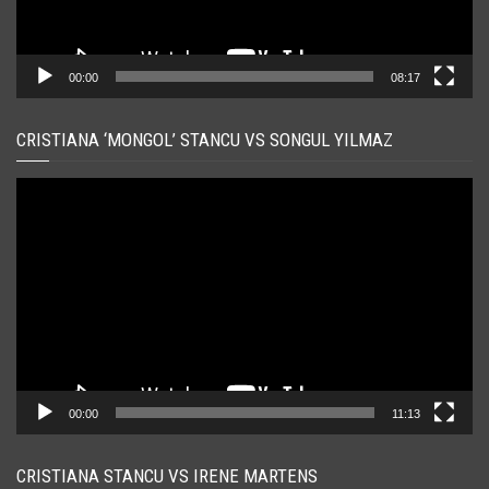
00:00
08:17
CRISTIANA ‘MONGOL’ STANCU VS SONGUL YILMAZ
Player
video
00:00
11:13
CRISTIANA STANCU VS IRENE MARTENS