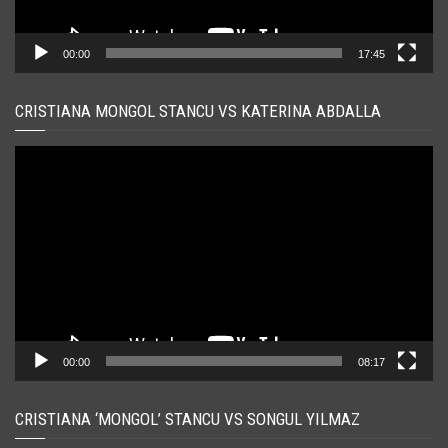
00:00
17:45
CRISTIANA MONGOL STANCU VS KATERINA ABDALLA
Player
video
00:00
08:17
CRISTIANA ‘MONGOL’ STANCU VS SONGUL YILMAZ