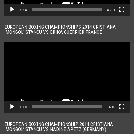
00:00
05:21
EUROPEAN BOXING CHAMPIONSHIPS 2014 CRISTIANA
‘MONGOL’ STANCU VS ERIKA GUERRIER FRANCE
Player
video
00:00
14:10
EUROPEAN BOXING CHAMPIONSHIP 2014 CRISTIANA
‘MONGOL’ STANCU VS NADINE APETZ (GERMANY)