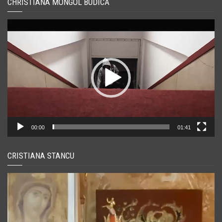
CHRISTIANA MONGOL BUDICĂ
Player
video
00:00
01:41
CRISTIANA STANCU
Player
video