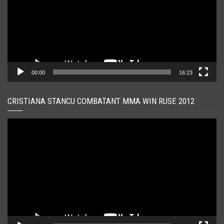
00:00
16:23
CRISTIANA STANCU COMBATANT MMA WIN RUSE 2012
Player
video