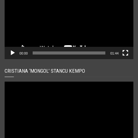
00:00
01:44
CRISTIANA ‘MONGOL’ STANCU KEMPO
Player
video