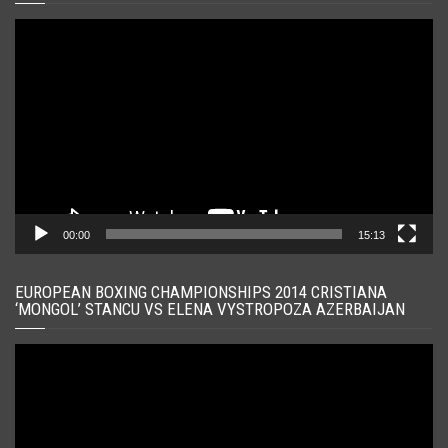
Player
video
00:00
15:13
EUROPEAN BOXING CHAMPIONSHIPS 2014 CRISTIANA
‘MONGOL’ STANCU VS ELENA VYSTROPOZA AZERBAIJAN
Player
video