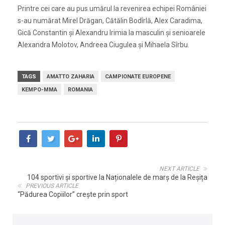
Printre cei care au pus umărul la revenirea echipei României
s-au numărat Mirel Drăgan, Cătălin Bodîrlă, Alex Caradima,
Gică Constantin şi Alexandru Irimia la masculin şi senioarele
Alexandra Molotov, Andreea Ciugulea şi Mihaela Sîrbu.
TAGS
AMATTO ZAHARIA
CAMPIONATE EUROPENE
KEMPO-MMA
ROMANIA
NEXT ARTICLE
104 sportivi și sportive la Naționalele de marș de la Reșița
PREVIOUS ARTICLE
“Pădurea Copiilor” crește prin sport