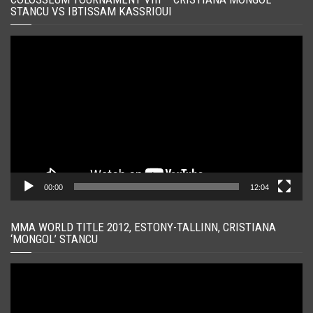
STANCU VS IBTISSAM KASSRIOUI
Player
video
00:00
12:04
MMA WORLD TITLE 2012, ESTONY-TALLINN, CRISTIANA
‘MONGOL’ STANCU
Player
video