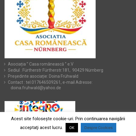
Asociația ” Casa românească ” e.V
Sediul : Fürtherstr Fürtherstr.181, 90429 Nürnberg
Președinte asociație: Doina Frühwald
Contact : tel.017646509261, e-mail Adresse:
doina.fruhwald@yahoo.de
Acest site foloseşte cookie-uri. Prin continuarea navigării
acceptaţi acest lucru.
OK
Despre Cookies