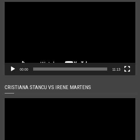
Player
video
00:00
11:13
CRISTIANA STANCU VS IRENE MARTENS
Player
video