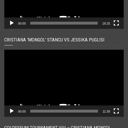
00:00
18:25
CRISTIANA ‘MONGOL’ STANCU VS JESSIKA PUGLISI
Player
video
00:00
11:39
COLOSSEUM TOURNAMENT VIII – CRISTIANA MONGOL