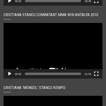
00:00
06:30
CRISTIANA STANCU COMBATANT MMA WIN ANTALYA 2010
Player
video
00:00
01:43
CRISTIANA ‘MONGOL’ STANCU KEMPO
Player
video