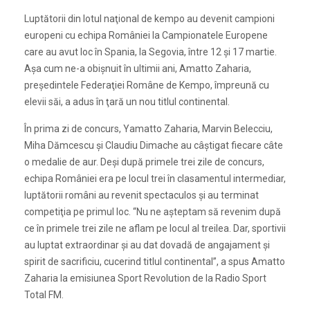
Luptătorii din lotul naţional de kempo au devenit campioni
europeni cu echipa României la Campionatele Europene
care au avut loc în Spania, la Segovia, între 12 şi 17 martie.
Aşa cum ne-a obişnuit în ultimii ani, Amatto Zaharia,
preşedintele Federaţiei Române de Kempo, împreună cu
elevii săi, a adus în ţară un nou titlul continental.
În prima zi de concurs, Yamatto Zaharia, Marvin Belecciu,
Miha Dămcescu şi Claudiu Dimache au câştigat fiecare câte
o medalie de aur. Deşi după primele trei zile de concurs,
echipa României era pe locul trei în clasamentul intermediar,
luptătorii români au revenit spectaculos şi au terminat
competiţia pe primul loc. “Nu ne aşteptam să revenim după
ce în primele trei zile ne aflam pe locul al treilea. Dar, sportivii
au luptat extraordinar şi au dat dovadă de angajament şi
spirit de sacrificiu, cucerind titlul continental”, a spus Amatto
Zaharia la emisiunea Sport Revolution de la Radio Sport
Total FM.