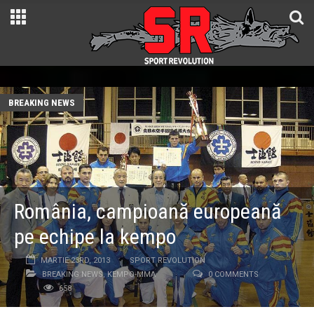
BREAKING NEWS
România, campioană europeană
pe echipe la kempo
MARTIE 23RD, 2013
SPORT REVOLUTION
BREAKING NEWS
,
KEMPO-MMA
0 COMMENTS
658