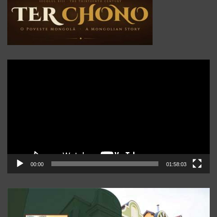
Player
video
00:00
01:58:03