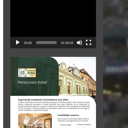
Player
video
00:00
01:58:03