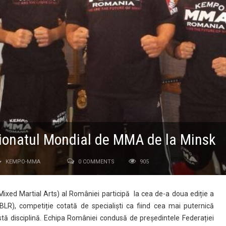
ionatul Mondial de MMA de la Minsk
KEMPO-MMA
0 COMMENTS
905
Mixed Martial Arts) al României participă
la cea de-a doua ediție a
R), competiție cotată de specialiști ca fiind cea mai puternică
astă disciplină. Echipa României condusă de președintele Federației