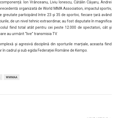
 componență:
Ion Vrânceanu, Liviu Ionescu, Cătălin Cășaru, Andrei
 precedentă organizată de World MMA Association, impactul sportiv,
e greutate participând între 23 și 35 de sportivi, fiecare țară având
iurile, de un nivel tehnic extraordinar, au fost disputate în magnifica
olul fiind total atât pentru cei peste 12.000 de spectatori, cât și
care au urmărit “live” transmisia TV.
plexă și agresivă disciplină din sporturile marțiale, aceasta fiind
ar în cadrul și sub egida Federației Române de Kempo.
A
WMMAA