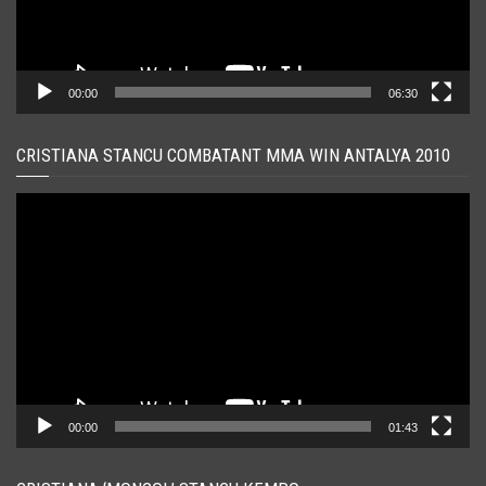
00:00
06:30
CRISTIANA STANCU COMBATANT MMA WIN ANTALYA 2010
Player
video
00:00
01:43