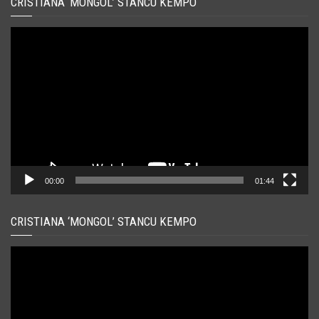
CRISTIANA ‘MONGOL’ STANCU KEMPO
Player
video
00:00
01:44
CRISTIANA ‘MONGOL’ STANCU KEMPO
Player
video