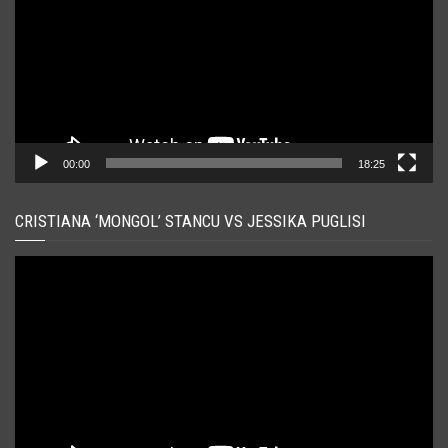
00:00
18:25
CRISTIANA ‘MONGOL’ STANCU VS JESSIKA PUGLISI
Player
video