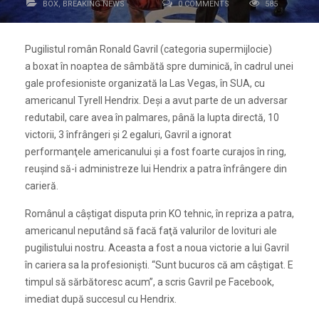
BOX
,
BREAKING NEWS
0 COMMENTS
585
Pugilistul român Ronald Gavril (categoria supermijlocie)
a boxat în noaptea de sâmbătă spre duminică, în cadrul unei
gale profesioniste organizată la Las Vegas, în SUA, cu
americanul Tyrell Hendrix. Deşi a avut parte de un adversar
redutabil, care avea în palmares, până la lupta directă, 10
victorii, 3 înfrângeri și 2 egaluri, Gavril a ignorat
performanţele americanului şi a fost foarte curajos în ring,
reuşind să-i administreze lui Hendrix a patra înfrângere din
carieră.
Românul a câştigat disputa prin KO tehnic, în repriza a patra,
americanul neputând să facă faţă valurilor de lovituri ale
pugilistului nostru. Aceasta a fost a noua victorie a lui Gavril
în cariera sa la profesionişti. “Sunt bucuros că am câştigat. E
timpul să sărbătoresc acum”, a scris Gavril pe Facebook,
imediat după succesul cu Hendrix.