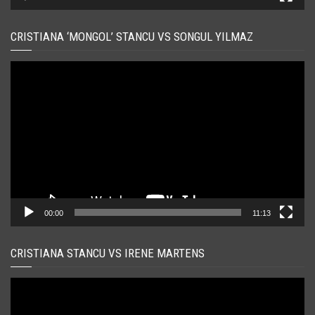
CRISTIANA ‘MONGOL’ STANCU VS SONGUL YILMAZ
Player
video
00:00
11:13
CRISTIANA STANCU VS IRENE MARTENS
Player
video