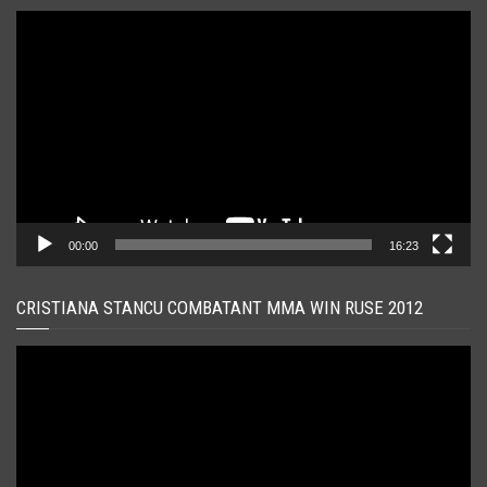
Player
video
00:00
16:23
CRISTIANA STANCU COMBATANT MMA WIN RUSE 2012
Player
video