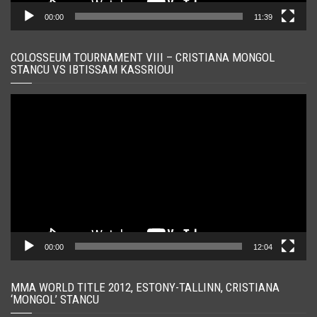
00:00
11:39
COLOSSEUM TOURNAMENT VIII – CRISTIANA MONGOL
STANCU VS IBTISSAM KASSRIOUI
Player
video
00:00
12:04
MMA WORLD TITLE 2012, ESTONY-TALLINN, CRISTIANA
‘MONGOL’ STANCU