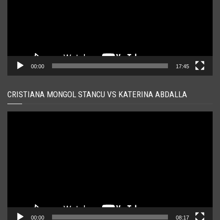
00:00
17:45
CRISTIANA MONGOL STANCU VS KATERINA ABDALLA
Player
video
00:00
08:17