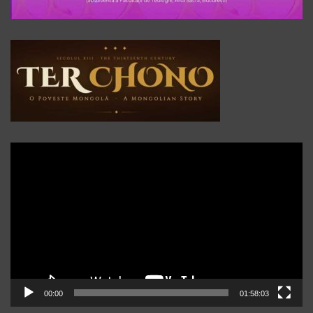
Player
video
00:00
01:58:03