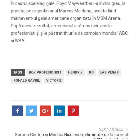
În cadrul aceleiaşi gale, Floyd Mayweather l-a învins greu, la
puncte, pe argentinianul Marcos Maidana, acesta fiind
mainevent-ul galei americane organizată în MGM Arena.
După acest rezultat, americanul a rămas neînvins la
profesionişti şi şi-a păstrat titlurile de campion mondial WBC
şi WBA.
TAGS
BOX PROFESIONIST
HENDRIX
KO
LAS VEGAS
RONALD GAVRIL
VICTORIE
NEXT ARTICLE
Sorana Cîrstea şi Monica Niculescu, eliminate de la turneul