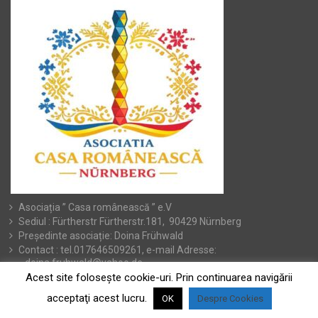
Asociația ” Casa românească ” e.V
Sediul : Fürtherstr Fürtherstr.181, 90429 Nürnberg
Președinte asociație: Doina Frühwald
Contact : tel.017646509261, e-mail Adresse:
doina.fruhwald@yahoo.de
Acest site foloseşte cookie-uri. Prin continuarea navigării
acceptaţi acest lucru.
OK
Despre Cookies