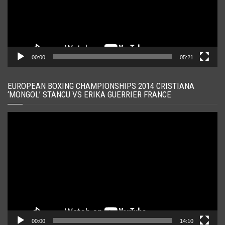
00:00
05:21
EUROPEAN BOXING CHAMPIONSHIPS 2014 CRISTIANA
‘MONGOL’ STANCU VS ERIKA GUERRIER FRANCE
Player
video
00:00
14:10