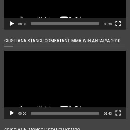
00:00
06:30
CRISTIANA STANCU COMBATANT MMA WIN ANTALYA 2010
Player
video
00:00
01:43