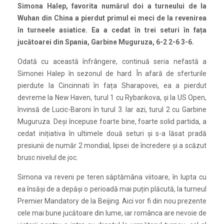
Simona Halep, favorita numărul doi a turneului de la
Wuhan din China a pierdut primul ei meci de la revenirea
în turneele asiatice. Ea a cedat în trei seturi în fața
jucătoarei din Spania, Garbine Muguruza, 6-2 2-6 3-6.
Odată cu această înfrângere, continuă seria nefastă a
Simonei Halep în sezonul de hard. În afară de sferturile
pierdute la Cincinnati în fața Sharapovei, ea a pierdut
devreme la New Haven, turul 1 cu Rybarikova, și la US Open,
învinsă de Lucic-Baroni în turul 3. Iar azi, turul 2 cu Garbine
Muguruza. Deși începuse foarte bine, foarte solid partida, a
cedat inițiativa în ultimele două seturi și s-a lăsat pradă
presiunii de număr 2 mondial, lipsei de încredere și a scăzut
brusc nivelul de joc.
Simona va reveni pe teren săptămâna viitoare, în lupta cu
ea însăși de a depăși o perioadă mai puțin plăcută, la turneul
Premier Mandatory de la Beijing. Aici vor fi din nou prezente
cele mai bune jucătoare din lume, iar românca are nevoie de