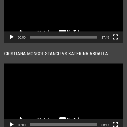
00:00
17:45
CRISTIANA MONGOL STANCU VS KATERINA ABDALLA
Player
video
00:00
08:17