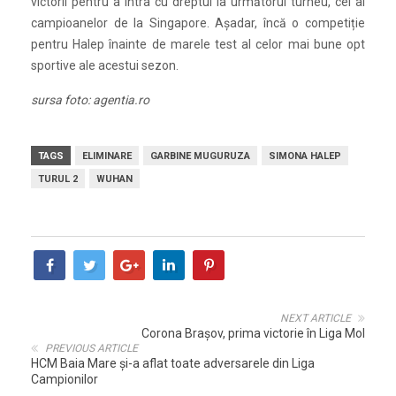
victorii pentru a intra cu dreptul la următorul turneu, cel al
campioanelor de la Singapore. Așadar, încă o competiție
pentru Halep înainte de marele test al celor mai bune opt
sportive ale acestui sezon.
sursa foto: agentia.ro
TAGS
ELIMINARE
GARBINE MUGURUZA
SIMONA HALEP
TURUL 2
WUHAN
NEXT ARTICLE
Corona Brașov, prima victorie în Liga Mol
PREVIOUS ARTICLE
HCM Baia Mare şi-a aflat toate adversarele din Liga
Campionilor