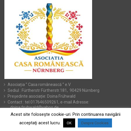
Asociația ” Casa românească ” e.V
Sediul : Fürtherstr Fürtherstr.181, 90429 Nürnberg
Președinte asociație: Doina Frühwald
Contact : tel.017646509261, e-mail Adresse:
doina.fruhwald@yahoo.de
Acest site foloseşte cookie-uri. Prin continuarea navigării
acceptaţi acest lucru.
OK
Despre Cookies