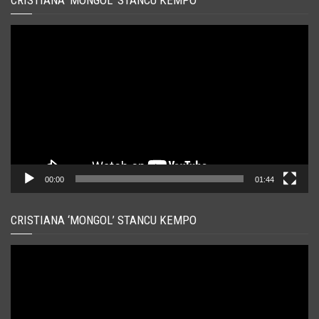
CRISTIANA ‘MONGOL’ STANCU KEMPO
Player
video
00:00
01:44
CRISTIANA ‘MONGOL’ STANCU KEMPO
Player
video