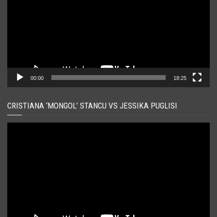
00:00
18:25
CRISTIANA ‘MONGOL’ STANCU VS JESSIKA PUGLISI
Player
video