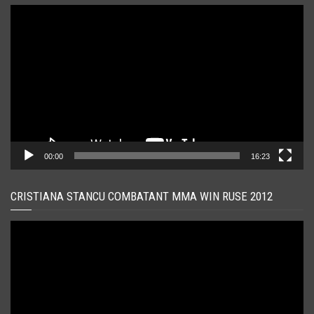
Player
video
00:00
16:23
CRISTIANA STANCU COMBATANT MMA WIN RUSE 2012
Player
video