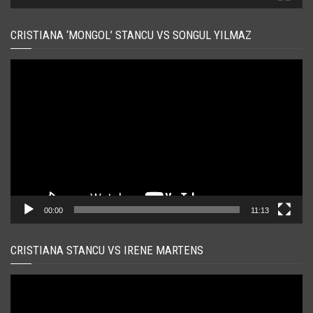
CRISTIANA ‘MONGOL’ STANCU VS SONGUL YILMAZ
Player
video
00:00
11:13
CRISTIANA STANCU VS IRENE MARTENS
Player
video