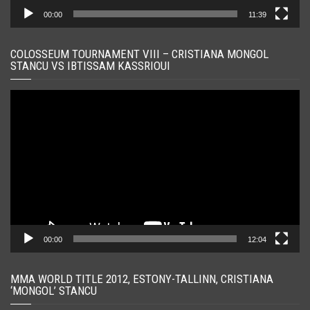
00:00
11:39
COLOSSEUM TOURNAMENT VIII – CRISTIANA MONGOL
STANCU VS IBTISSAM KASSRIOUI
Player
video
00:00
12:04
MMA WORLD TITLE 2012, ESTONY-TALLINN, CRISTIANA
‘MONGOL’ STANCU