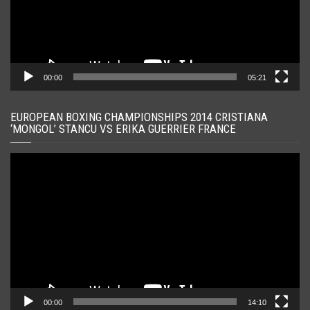
00:00
05:21
EUROPEAN BOXING CHAMPIONSHIPS 2014 CRISTIANA
‘MONGOL’ STANCU VS ERIKA GUERRIER FRANCE
Player
video
00:00
14:10