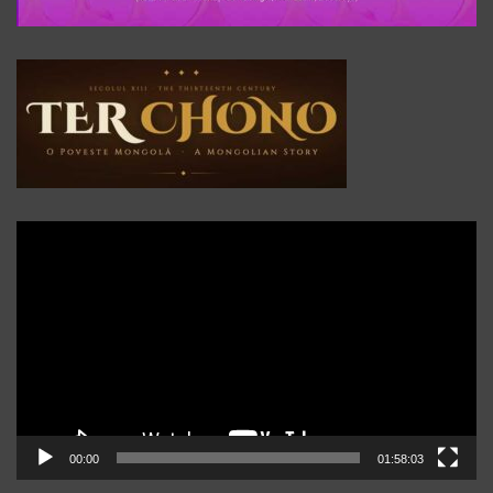
Player
video
00:00
01:58:03