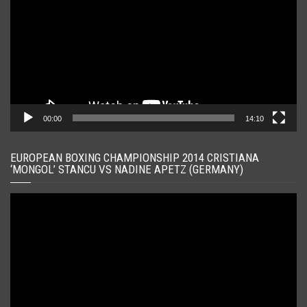
00:00
14:10
EUROPEAN BOXING CHAMPIONSHIP 2014 CRISTIANA
‘MONGOL’ STANCU VS NADINE APETZ (GERMANY)
Player
video