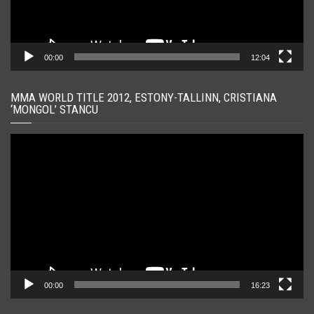
00:00
12:04
MMA WORLD TITLE 2012, ESTONY-TALLINN, CRISTIANA
‘MONGOL’ STANCU
Player
video
00:00
16:23