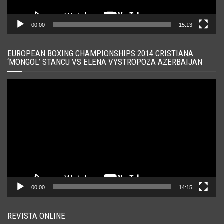
00:00
15:13
EUROPEAN BOXING CHAMPIONSHIPS 2014 CRISTIANA
‘MONGOL’ STANCU VS ELENA VYSTROPOZA AZERBAIJAN
Player
video
00:00
14:15
REVISTA ONLINE