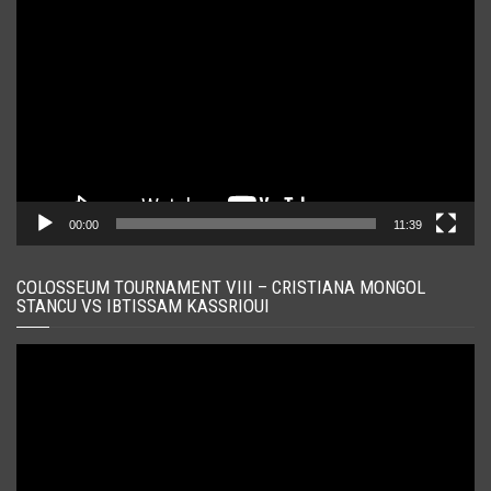
video
00:00
11:39
COLOSSEUM TOURNAMENT VIII – CRISTIANA MONGOL
STANCU VS IBTISSAM KASSRIOUI
Player
video