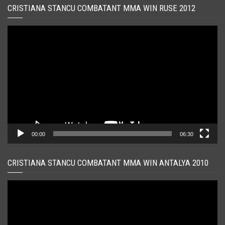
CRISTIANA STANCU COMBATANT MMA WIN RUSE 2012
Player
video
00:00
06:30
CRISTIANA STANCU COMBATANT MMA WIN ANTALYA 2010
Player
video