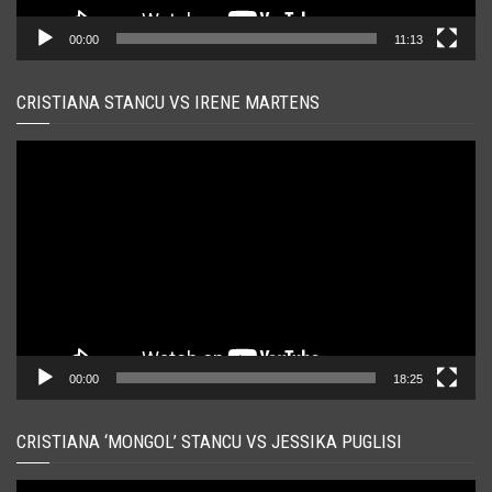
00:00
11:13
CRISTIANA STANCU VS IRENE MARTENS
Player
video
00:00
18:25
CRISTIANA ‘MONGOL’ STANCU VS JESSIKA PUGLISI
Player