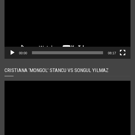
00:00
08:17
CRISTIANA ‘MONGOL’ STANCU VS SONGUL YILMAZ
Player
video