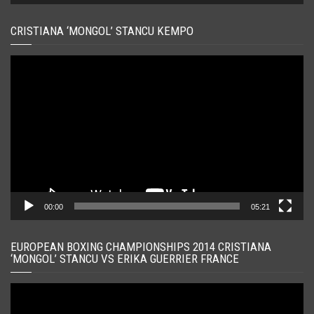
CRISTIANA ‘MONGOL’ STANCU KEMPO
Player
video
00:00
05:21
EUROPEAN BOXING CHAMPIONSHIPS 2014 CRISTIANA
‘MONGOL’ STANCU VS ERIKA GUERRIER FRANCE
Player
video