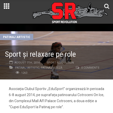
PATINAJ ARTISTIC
Sport și relaxare pe role
AUGUST 7TH, 2014
SPORT REVOLUTION
PATINAJ ARTISTIC
,
PATINAJ VITEZĂ
0 COMMENTS
1263
Asociaţia Clubul Sportiv ,,EduSport” organizează în perioada
6-8 august 2014, pe suprafața patinoarului Cotroceni On Ice,
din Complexul Mall AFI Palace Cotroceni, a doua ediție a
“Cupei EduSport la Patinaj pe role”.