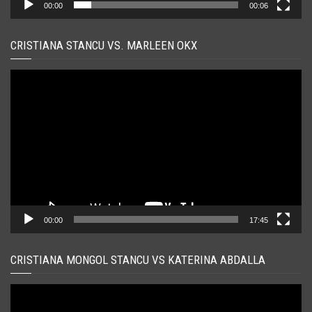
00:00
00:06
CRISTIANA STANCU VS. MARLEEN OKX
Player
video
00:00
17:45
CRISTIANA MONGOL STANCU VS KATERINA ABDALLA
Player
video