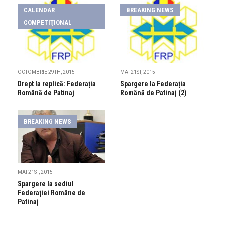
CALENDAR
BREAKING NEWS
COMPETIŢIONAL
OCTOMBRIE 29TH, 2015
MAI 21ST, 2015
Drept la replică: Federația
Spargere la Federația
Română de Patinaj
Română de Patinaj (2)
BREAKING NEWS
MAI 21ST, 2015
Spargere la sediul
Federaţiei Române de
Patinaj