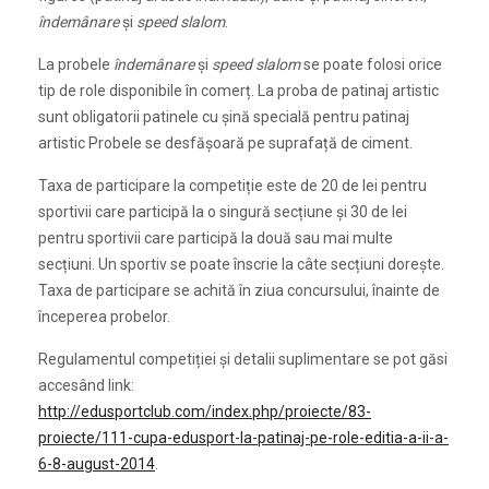
îndemânare
și
speed slalom
.
La probele
îndemânare
și
speed slalom
se poate folosi orice
tip de role disponibile în comerț. La proba de patinaj artistic
sunt obligatorii patinele cu șină specială pentru patinaj
artistic Probele se desfășoară pe suprafață de ciment.
Taxa de participare la competiție este de 20 de lei pentru
sportivii care participă la o singură secțiune și 30 de lei
pentru sportivii care participă la două sau mai multe
secțiuni. Un sportiv se poate înscrie la câte secțiuni dorește.
Taxa de participare se achită în ziua concursului, înainte de
începerea probelor.
Regulamentul competiției și detalii suplimentare se pot găsi
accesând link:
http://edusportclub.com/index.php/proiecte/83-
proiecte/111-cupa-edusport-la-patinaj-pe-role-editia-a-ii-a-
6-8-august-2014
.