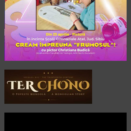
Player
video