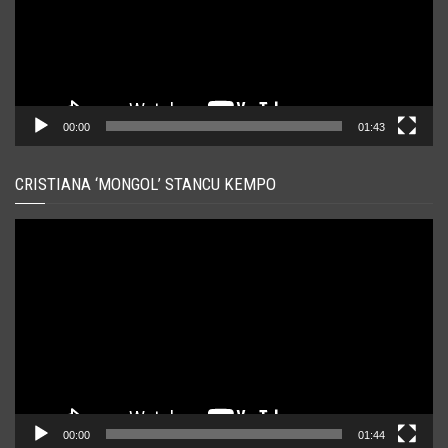
00:00
01:43
CRISTIANA ‘MONGOL’ STANCU KEMPO
Player
video
00:00
01:44