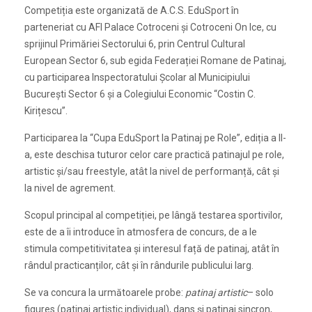
Competiția este organizată de A.C.S. EduSport în
parteneriat cu AFI Palace Cotroceni și Cotroceni On Ice, cu
sprijinul Primăriei Sectorului 6, prin Centrul Cultural
European Sector 6, sub egida Federației Romane de Patinaj,
cu participarea Inspectoratului Școlar al Municipiului
București Sector 6 și a Colegiului Economic “Costin C.
Kirițescu”.
Participarea la “Cupa EduSport la Patinaj pe Role”, ediția a II-
a, este deschisa tuturor celor care practică patinajul pe role,
artistic și/sau freestyle, atât la nivel de performanță, cât și
la nivel de agrement.
Scopul principal al competiției, pe lângă testarea sportivilor,
este de a îi introduce în atmosfera de concurs, de a le
stimula competitivitatea și interesul față de patinaj, atât în
rândul practicanților, cât și în rândurile publicului larg.
Se va concura la următoarele probe:
patinaj artistic
– solo
figures (patinaj artistic individual), dans și patinaj sincron,