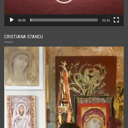
00:00
01:41
CRISTIANA STANCU
Player
video