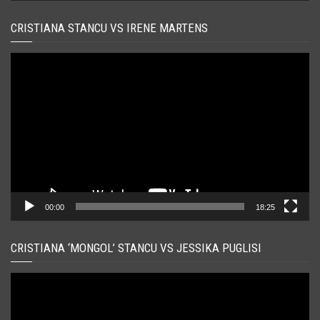
CRISTIANA STANCU VS IRENE MARTENS
Player
video
00:00
18:25
CRISTIANA ‘MONGOL’ STANCU VS JESSIKA PUGLISI
Player
video