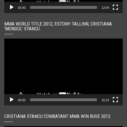
00:00
12:04
MMA WORLD TITLE 2012, ESTONY-TALLINN, CRISTIANA
‘MONGOL’ STANCU
Player
video
00:00
16:23
CRISTIANA STANCU COMBATANT MMA WIN RUSE 2012