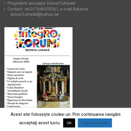
Președinte asociație: Doina Frühwald
Contact : tel.017646509261, e-mail Adresse:
doina.fruhwald@yahoo.de
Acest site foloseşte cookie-uri. Prin continuarea navigării
acceptaţi acest lucru.
OK
Despre Cookies