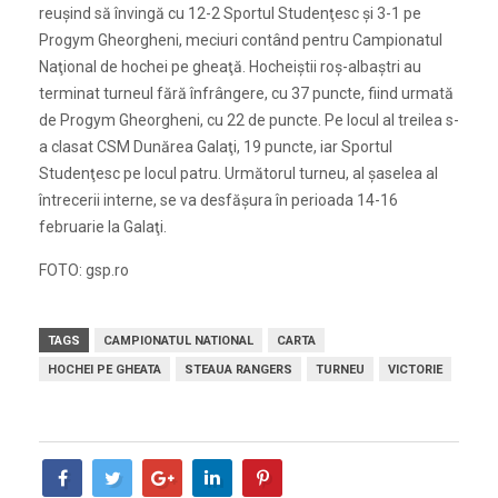
reuşind să învingă cu 12-2 Sportul Studenţesc şi 3-1 pe
Progym Gheorgheni, meciuri contând pentru Campionatul
Naţional de hochei pe gheaţă. Hocheiştii roş-albaştri au
terminat turneul fără înfrângere, cu 37 puncte, fiind urmată
de Progym Gheorgheni, cu 22 de puncte. Pe locul al treilea s-
a clasat CSM Dunărea Galaţi, 19 puncte, iar Sportul
Studenţesc pe locul patru. Următorul turneu, al şaselea al
întrecerii interne, se va desfăşura în perioada 14-16
februarie la Galaţi.
FOTO: gsp.ro
TAGS
CAMPIONATUL NATIONAL
CARTA
HOCHEI PE GHEATA
STEAUA RANGERS
TURNEU
VICTORIE