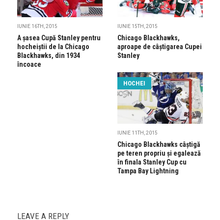
IUNIE 16TH, 2015
IUNIE 15TH, 2015
A șasea Cupă Stanley pentru
Chicago Blackhawks,
hocheiștii de la Chicago
aproape de câștigarea Cupei
Blackhawks, din 1934
Stanley
încoace
HOCHEI
IUNIE 11TH, 2015
Chicago Blackhawks câștigă
pe teren propriu și egalează
în finala Stanley Cup cu
Tampa Bay Lightning
LEAVE A REPLY