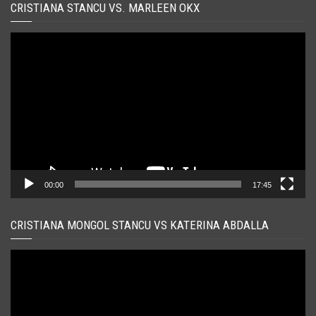
CRISTIANA STANCU VS. MARLEEN OKX
Player
video
00:00
17:45
CRISTIANA MONGOL STANCU VS KATERINA ABDALLA
Player
video