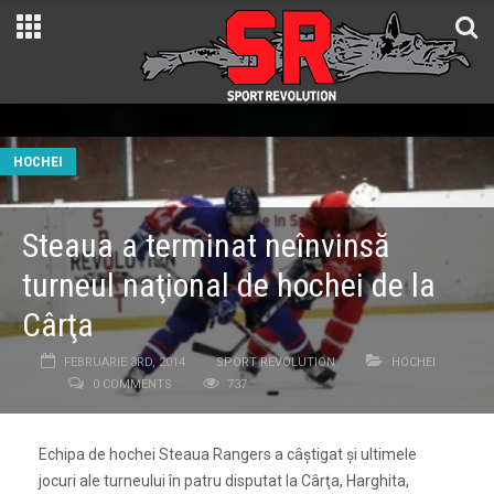
HOCHEI
Steaua a terminat neînvinsă
turneul naţional de hochei de la
Cârţa
FEBRUARIE 3RD, 2014
SPORT REVOLUTION
HOCHEI
0 COMMENTS
737
Echipa de hochei Steaua Rangers a câştigat şi ultimele
jocuri ale turneului în patru disputat la Cârţa, Harghita,