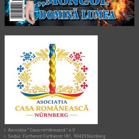
Asociația ” Casa românească ” e.V
Sediul : Fürtherstr Fürtherstr.181, 90429 Nürnberg