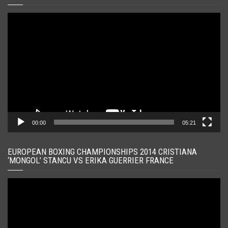
Player
video
00:00
05:21
EUROPEAN BOXING CHAMPIONSHIPS 2014 CRISTIANA
‘MONGOL’ STANCU VS ERIKA GUERRIER FRANCE
Player
video