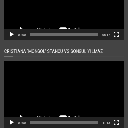
00:00
08:17
CRISTIANA ‘MONGOL’ STANCU VS SONGUL YILMAZ
Player
video
00:00
11:13