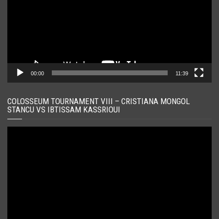
00:00
11:39
COLOSSEUM TOURNAMENT VIII – CRISTIANA MONGOL
STANCU VS IBTISSAM KASSRIOUI
Player
video