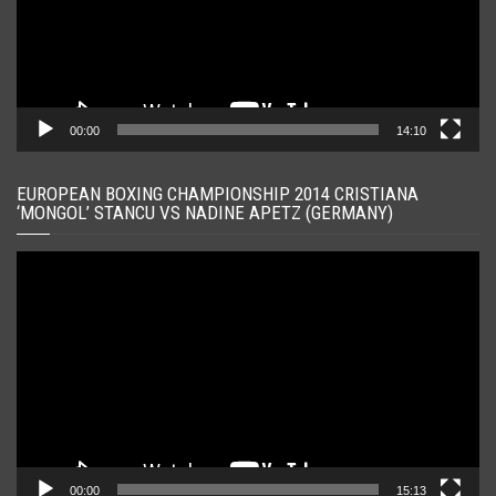
00:00
14:10
EUROPEAN BOXING CHAMPIONSHIP 2014 CRISTIANA
‘MONGOL’ STANCU VS NADINE APETZ (GERMANY)
Player
video
00:00
15:13