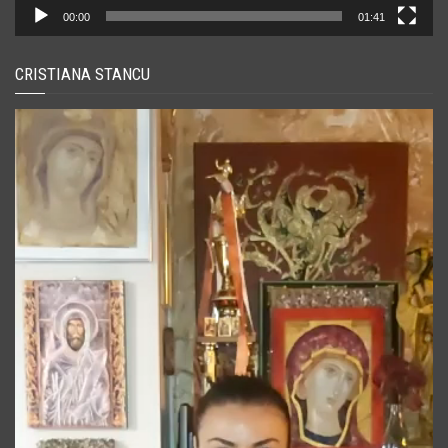
00:00
01:41
CRISTIANA STANCU
Player
video