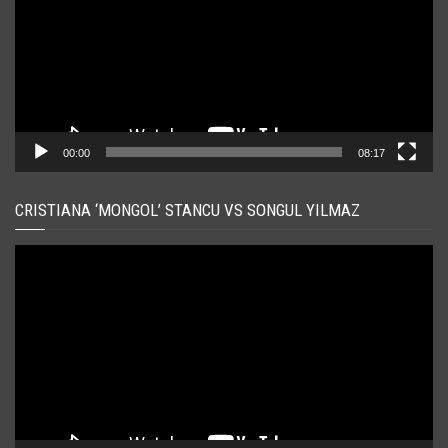
00:00
08:17
CRISTIANA ‘MONGOL’ STANCU VS SONGUL YILMAZ
Player
video