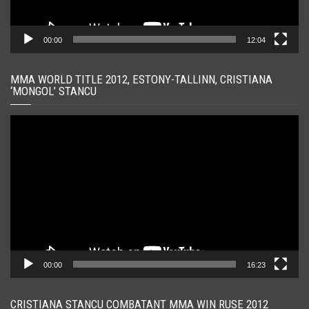
00:00
12:04
MMA WORLD TITLE 2012, ESTONY-TALLINN, CRISTIANA
‘MONGOL’ STANCU
Player
video
00:00
16:23
CRISTIANA STANCU COMBATANT MMA WIN RUSE 2012