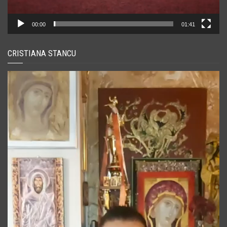
00:00
01:41
CRISTIANA STANCU
Player
video