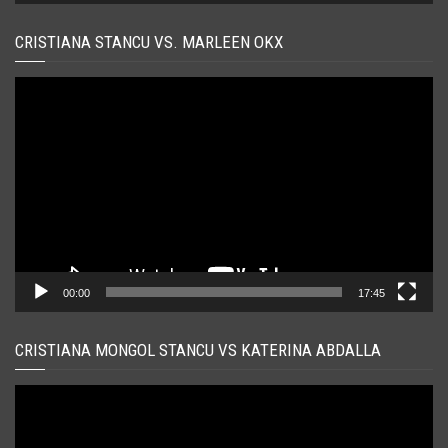
CRISTIANA STANCU VS. MARLEEN OKX
Player
video
00:00
17:45
CRISTIANA MONGOL STANCU VS KATERINA ABDALLA
Player
video