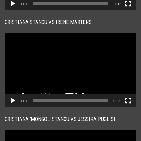
00:00
11:13
CRISTIANA STANCU VS IRENE MARTENS
Player
video
00:00
18:25
CRISTIANA ‘MONGOL’ STANCU VS JESSIKA PUGLISI
Player
video