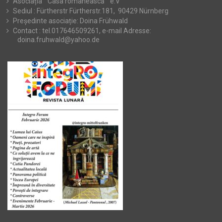
Asociația ” Casa românească ” e.V
Sediul : Fürtherstr Fürtherstr.181, 90429 Nürnberg
Președinte asociație: Doina Frühwald
Contact : tel.017646509261, e-mail Adresse:
doina.fruhwald@yahoo.de