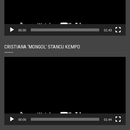
00:00
01:43
CRISTIANA ‘MONGOL’ STANCU KEMPO
Player
video
00:00
01:44