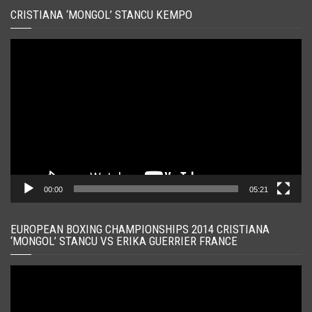
CRISTIANA ‘MONGOL’ STANCU KEMPO
Player
video
00:00
05:21
EUROPEAN BOXING CHAMPIONSHIPS 2014 CRISTIANA
‘MONGOL’ STANCU VS ERIKA GUERRIER FRANCE
Player
video