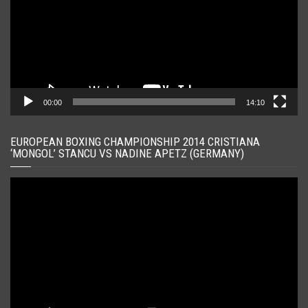
00:00
14:10
EUROPEAN BOXING CHAMPIONSHIP 2014 CRISTIANA
‘MONGOL’ STANCU VS NADINE APETZ (GERMANY)
Player
video