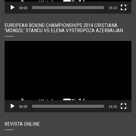
00:00
15:13
EUROPEAN BOXING CHAMPIONSHIPS 2014 CRISTIANA
‘MONGOL’ STANCU VS ELENA VYSTROPOZA AZERBAIJAN
Player
video
00:00
14:15
REVISTA ONLINE