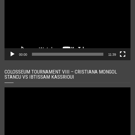
00:00
11:39
COLOSSEUM TOURNAMENT VIII – CRISTIANA MONGOL
STANCU VS IBTISSAM KASSRIOUI
Player
video