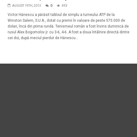
AUGUST 19TH, 2013
0
493
Victor Hănescu a părăsit tabloul de simplu a turneului ATP de la
Winston Salem, S.U.A., dotat cu premii în valoare de peste 575.000 de
dolari, încă din prima rundă. Tenismeul român a fost învins duminică de
rusul Alex Bogomolov jr. cu 3-6, 4-6. A fost a doua întâlnire directă dintre
cei doi, după meciul pierdut de Hănescu...