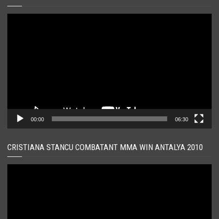
Player
video
00:00
06:30
CRISTIANA STANCU COMBATANT MMA WIN ANTALYA 2010
Player
video