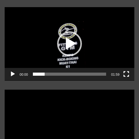
Player
video
00:00
01:59