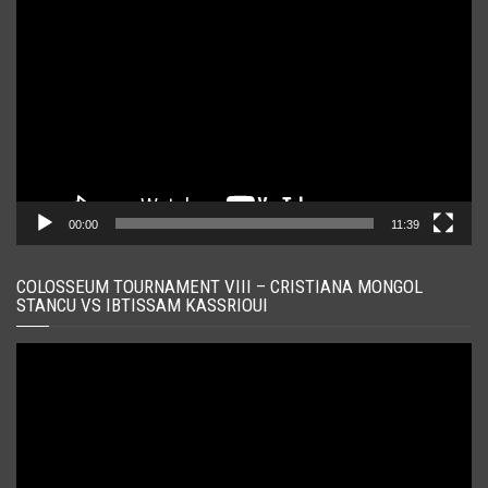
video
00:00
11:39
COLOSSEUM TOURNAMENT VIII – CRISTIANA MONGOL
STANCU VS IBTISSAM KASSRIOUI
Player
video