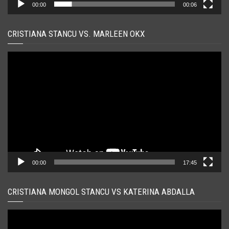
00:00
00:06
CRISTIANA STANCU VS. MARLEEN OKX
Player
video
00:00
17:45
CRISTIANA MONGOL STANCU VS KATERINA ABDALLA
Player
video