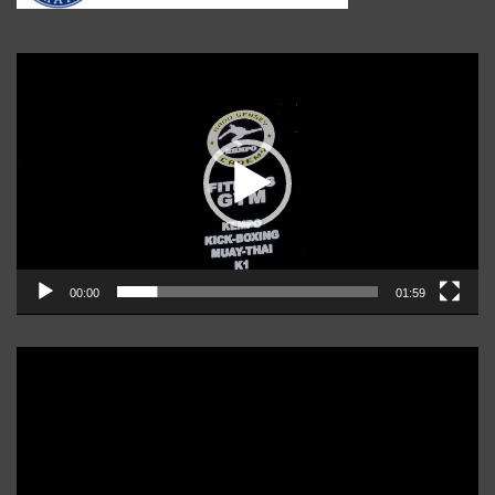
Player
video
00:00
01:59