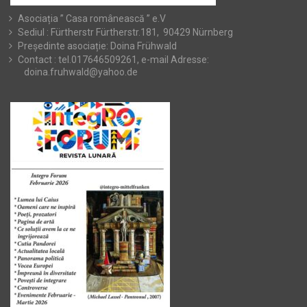
Asociația ” Casa românească ” e.V
Sediul : Fürtherstr Fürtherstr.181, 90429 Nürnberg
Președinte asociație: Doina Frühwald
Contact : tel.017646509261, e-mail Adresse:
doina.fruhwald@yahoo.de