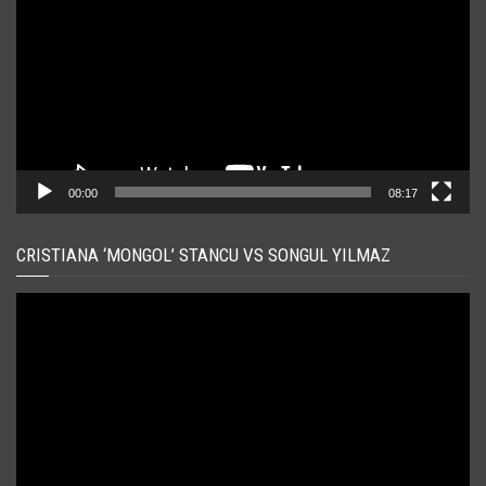
00:00
08:17
CRISTIANA ‘MONGOL’ STANCU VS SONGUL YILMAZ
Player
video