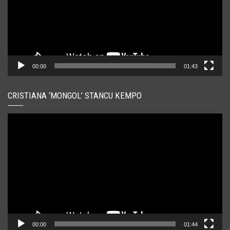
00:00
01:43
CRISTIANA ‘MONGOL’ STANCU KEMPO
Player
video
00:00
01:44