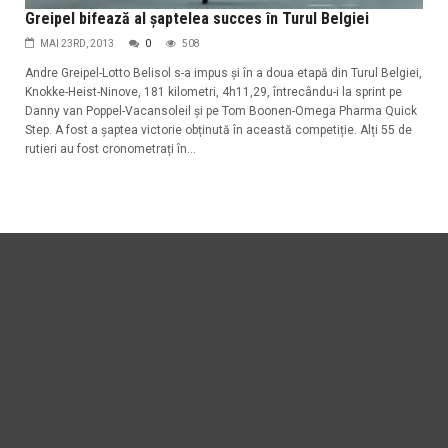
Greipel bifează al șaptelea succes în Turul Belgiei
MAI 23RD, 2013
0
508
Andre Greipel-Lotto Belisol s-a impus și în a doua etapă din Turul Belgiei,
Knokke-Heist-Ninove, 181 kilometri, 4h11,29, întrecându-i la sprint pe
Danny van Poppel-Vacansoleil și pe Tom Boonen-Omega Pharma Quick
Step. A fost a șaptea victorie obținută în această competiție. Alți 55 de
rutieri au fost cronometrați în...