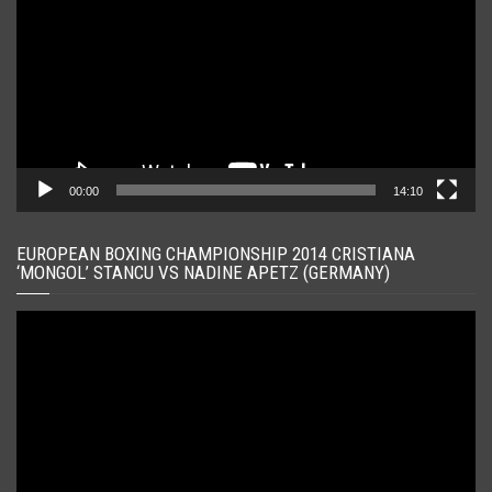
00:00
14:10
EUROPEAN BOXING CHAMPIONSHIP 2014 CRISTIANA
‘MONGOL’ STANCU VS NADINE APETZ (GERMANY)
Player
video