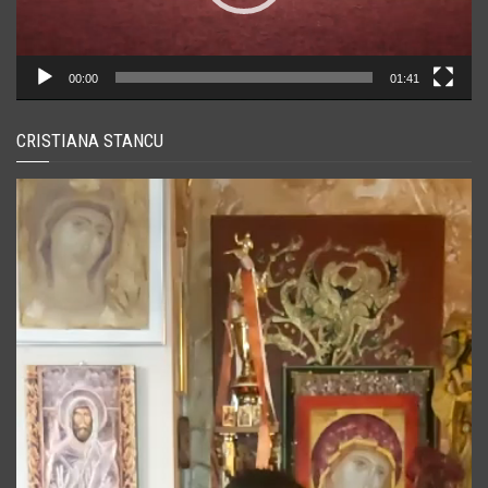
00:00
01:41
CRISTIANA STANCU
Player
video