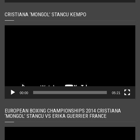
CRISTIANA ‘MONGOL’ STANCU KEMPO
Player
video
00:00
05:21
EUROPEAN BOXING CHAMPIONSHIPS 2014 CRISTIANA
‘MONGOL’ STANCU VS ERIKA GUERRIER FRANCE
Player
video