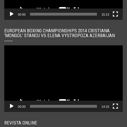
00:00
15:13
EUROPEAN BOXING CHAMPIONSHIPS 2014 CRISTIANA
‘MONGOL’ STANCU VS ELENA VYSTROPOZA AZERBAIJAN
Player
video
00:00
14:15
REVISTA ONLINE