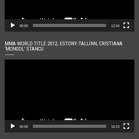
00:00
12:04
MMA WORLD TITLE 2012, ESTONY-TALLINN, CRISTIANA
‘MONGOL’ STANCU
Player
video
00:00
16:23