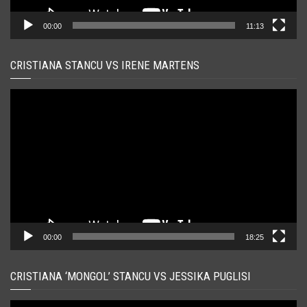
00:00
11:13
CRISTIANA STANCU VS IRENE MARTENS
Player
video
00:00
18:25
CRISTIANA ‘MONGOL’ STANCU VS JESSIKA PUGLISI
Player