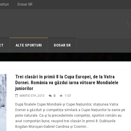
orturi
Dosar SR
CT
ALTE SPORTURI
DOSAR SR
Trei clasări în primii 8 la Cupa Europei, de la Vatra
Dornei. România va găzdui iarna viitoare Mondialele
juniorilor
MARTIE 5TH, 2013
0
1107
După finalele Cupei Mondiale și Cupei Națiunilor, stațiunea Vatra
Dornei a găzduit și competiția similară a Cupei Națiunilor la sanie pe
piste naturale. Ca și la precedentele competiții, sportivii români au
avut comportări bune, reușind trei clasări în primii 8. Dublourile
Bogdan Moroșan-Gabriel Candrea și Cosmin...