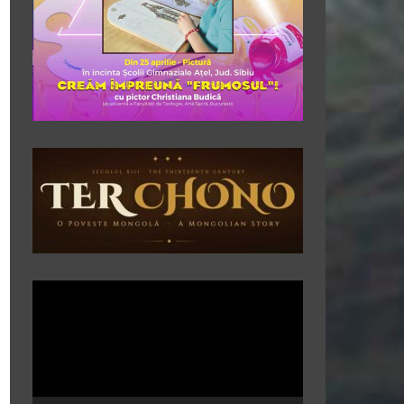
Player
video