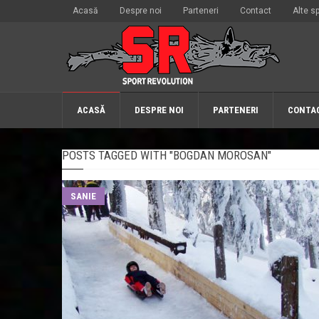
Acasă
Despre noi
Parteneri
Contact
Alte sp
ACASĂ
DESPRE NOI
PARTENERI
CONTA
POSTS TAGGED WITH "BOGDAN MOROSAN"
SANIE