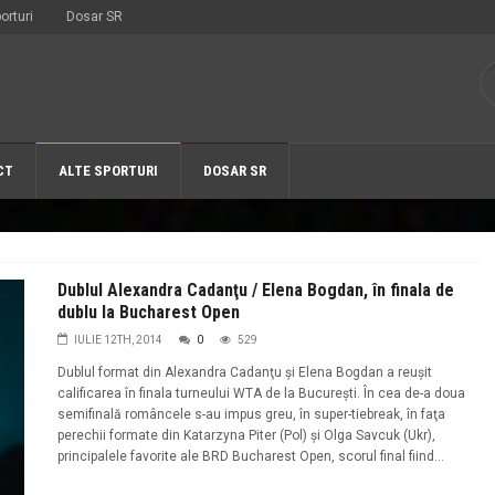
orturi
Dosar SR
CT
ALTE SPORTURI
DOSAR SR
Dublul Alexandra Cadanţu / Elena Bogdan, în finala de
dublu la Bucharest Open
IULIE 12TH, 2014
0
529
Dublul format din Alexandra Cadanţu şi Elena Bogdan a reuşit
calificarea în finala turneului WTA de la Bucureşti. În cea de-a doua
semifinală româncele s-au impus greu, în super-tiebreak, în faţa
perechii formate din Katarzyna Piter (Pol) şi Olga Savcuk (Ukr),
principalele favorite ale BRD Bucharest Open, scorul final fiind...