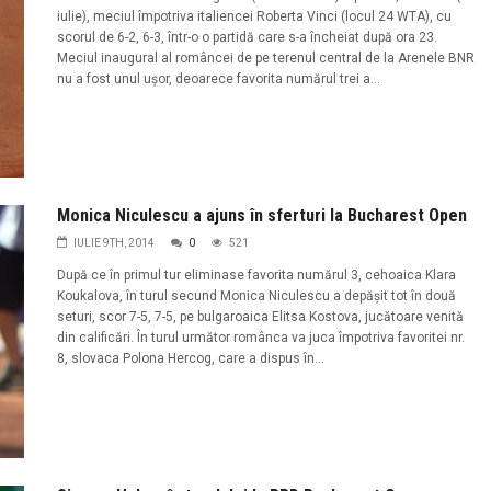
iulie), meciul împotriva italiencei Roberta Vinci (locul 24 WTA), cu
scorul de 6-2, 6-3, într-o o partidă care s-a încheiat după ora 23.
Meciul inaugural al româncei de pe terenul central de la Arenele BNR
nu a fost unul uşor, deoarece favorita numărul trei a...
Monica Niculescu a ajuns în sferturi la Bucharest Open
IULIE 9TH, 2014
0
521
După ce în primul tur eliminase favorita numărul 3, cehoaica Klara
Koukalova, în turul secund Monica Niculescu a depăşit tot în două
seturi, scor 7-5, 7-5, pe bulgaroaica Elitsa Kostova, jucătoare venită
din calificări. În turul următor românca va juca împotriva favoritei nr.
8, slovaca Polona Hercog, care a dispus în...