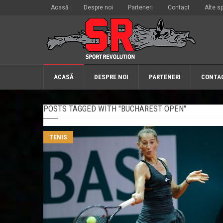
Acasă
Despre noi
Parteneri
Contact
Alte sp
ACASĂ
DESPRE NOI
PARTENERI
CONTA
POSTS TAGGED WITH "BUCHAREST OPEN"
TENIS