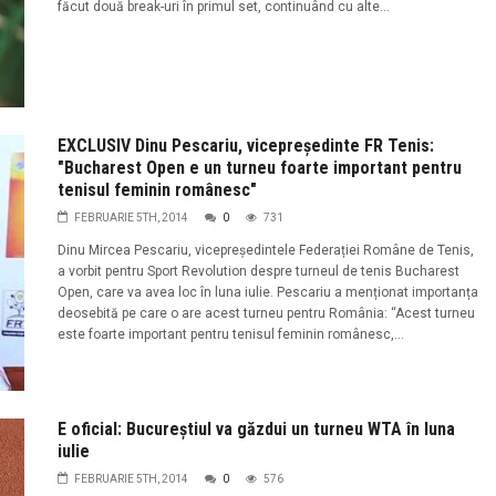
făcut două break-uri în primul set, continuând cu alte...
EXCLUSIV Dinu Pescariu, vicepreședinte FR Tenis:
"Bucharest Open e un turneu foarte important pentru
tenisul feminin românesc"
FEBRUARIE 5TH, 2014
0
731
Dinu Mircea Pescariu, vicepreședintele Federației Române de Tenis,
a vorbit pentru Sport Revolution despre turneul de tenis Bucharest
Open, care va avea loc în luna iulie. Pescariu a menționat importanța
deosebită pe care o are acest turneu pentru România: “Acest turneu
este foarte important pentru tenisul feminin românesc,...
E oficial: Bucureștiul va găzdui un turneu WTA în luna
iulie
FEBRUARIE 5TH, 2014
0
576