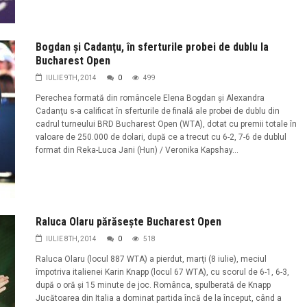
Bogdan şi Cadanţu, în sferturile probei de dublu la
Bucharest Open
IULIE 9TH, 2014
0
499
Perechea formată din româncele Elena Bogdan şi Alexandra
Cadanţu s-a calificat în sferturile de finală ale probei de dublu din
cadrul turneului BRD Bucharest Open (WTA), dotat cu premii totale în
valoare de 250.000 de dolari, după ce a trecut cu 6-2, 7-6 de dublul
format din Reka-Luca Jani (Hun) / Veronika Kapshay...
Raluca Olaru părăseşte Bucharest Open
IULIE 8TH, 2014
0
518
Raluca Olaru (locul 887 WTA) a pierdut, marţi (8 iulie), meciul
împotriva italienei Karin Knapp (locul 67 WTA), cu scorul de 6-1, 6-3,
după o oră şi 15 minute de joc. Românca, spulberată de Knapp
Jucătoarea din Italia a dominat partida încă de la început, când a