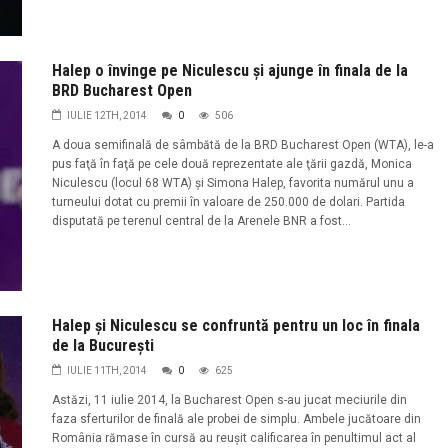
Halep o învinge pe Niculescu şi ajunge în finala de la
BRD Bucharest Open
IULIE 12TH, 2014
0
506
A doua semifinală de sâmbătă de la BRD Bucharest Open (WTA), le-a
pus faţă în faţă pe cele două reprezentate ale ţării gazdă, Monica
Niculescu (locul 68 WTA) şi Simona Halep, favorita numărul unu a
turneului dotat cu premii în valoare de 250.000 de dolari. Partida
disputată pe terenul central de la Arenele BNR a fost...
Halep şi Niculescu se confruntă pentru un loc în finala
de la Bucureşti
IULIE 11TH, 2014
0
625
Astăzi, 11 iulie 2014, la Bucharest Open s-au jucat meciurile din
faza sferturilor de finală ale probei de simplu. Ambele jucătoare din
România rămase în cursă au reuşit calificarea în penultimul act al