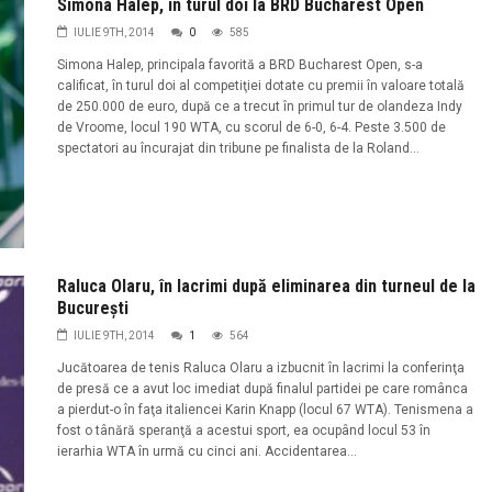
Simona Halep, în turul doi la BRD Bucharest Open
IULIE 9TH, 2014
0
585
Simona Halep, principala favorită a BRD Bucharest Open, s-a
calificat, în turul doi al competiţiei dotate cu premii în valoare totală
de 250.000 de euro, după ce a trecut în primul tur de olandeza Indy
de Vroome, locul 190 WTA, cu scorul de 6-0, 6-4. Peste 3.500 de
spectatori au încurajat din tribune pe finalista de la Roland...
Raluca Olaru, în lacrimi după eliminarea din turneul de la
Bucureşti
IULIE 9TH, 2014
1
564
Jucătoarea de tenis Raluca Olaru a izbucnit în lacrimi la conferinţa
de presă ce a avut loc imediat după finalul partidei pe care românca
a pierdut-o în faţa italiencei Karin Knapp (locul 67 WTA). Tenismena a
fost o tânără speranţă a acestui sport, ea ocupând locul 53 în
ierarhia WTA în urmă cu cinci ani. Accidentarea...