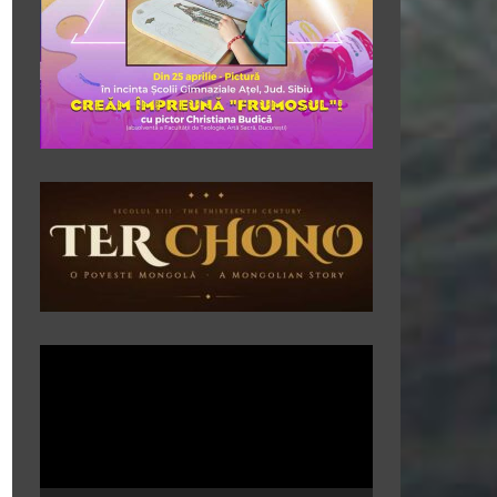
Player
video