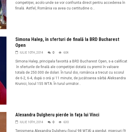
competiţiei, acolo unde se vor confrunta direct pentru accederea în
finală. Astfel, România va avea cu certitudine o...
Simona Halep, în sferturi de finală la BRD Bucharest
Open
IULIE 10TH, 2014
0
604
Simona Halep, principala favorită a BRD Bucharest Open, s-a calificat
în sferturile de finală ale competiţiei dotată cu premii în valoare
totală de 250.000 de dolari. În turul doi, românca a trecut cu scorul
de 6-2, 6-4, după o oră şi 11 minute, de jucătoarea sârbă Aleksandra
Krunici, locul 155 WTA. În turul următor...
Alexandra Dulgheru pierde în faţa lui Vinci
IULIE 10TH, 2014
0
630
Tenismena Alexandra Dulgheru (locul 98 WTA) a pierdut, miercuri (9